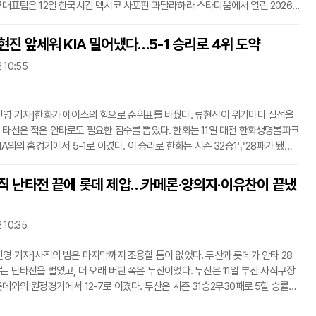
구대표팀은 12일 한국시간 멕시코 사포판 과달라하라 스타디움에서 열린 2026
컵 조별리그 A조 1차전에서 체코를 2-1로 꺾었다.한국은 후반 14분 라디슬라프
 선제골을 내주며 끌려갔다. 하지만 후반 22분 황인범이 동점골을 터뜨렸고,
현진 앞세워 KIA 밀어냈다…5-1 승리로 4위 도약
 교체 투입된 오현규가 역전골을 꽂아 넣으며 승점 3을 챙겼다. 황인범은 결승골
2 10:55
 1골 1도움으로 경기의 흐름을 바꿨다.홍명보 감독은 이날 스리백 전술을 꺼냈
이
민영 기자]한화가 에이스의 힘으로 순위표를 바꿨다. 류현진이 위기마다 실점을
 타선은 적은 안타로도 필요한 점수를 뽑았다. 한화는 11일 대전 한화생명볼파크
IA와의 홈경기에서 5-1로 이겼다. 이 승리로 한화는 시즌 32승1무28패가 됐고,
로 끌어내리며 4위로 올라섰다.경기 초반은 KIA가 먼저 흔들었다. 1회초 2사 1, 3
를린 로드리게스가 좌선상 2루타를 날려 선취점을 냈다. 하지만 류현진은 더 이
사직 난타전 끝에 롯데 제압…카메론·양의지·이유찬이 끝냈
 않았다. 계속된 2사 2, 3루 위기에서 한준수를 땅볼로 잡아내며 추가 실점을 막
 실점 뒤 곧바로 무너지는 흐름을 끊은 게 이날 류현진 투구의 출발점이었다.류현
 10:35
민영 기자]사직의 밤은 마지막까지 조용할 틈이 없었다. 두산과 롯데가 안타 28
는 난타전을 벌였고, 더 오래 버틴 쪽은 두산이었다. 두산은 11일 부산 사직구장
롯데와의 원정경기에서 12-7로 이겼다. 두산은 시즌 31승2무30패로 5할 승률을
롯데는 5연패에 빠졌다.초반부터 두산의 장타가 터졌다. 1회초 정수빈이 출루한