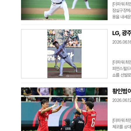
[더파워 최
잠실구장에서
용을 내세운
기준 38승2
패로 나쁘지
LG, 
을 수 있는
2026.06.16
는 잠실 첫
르는 유형
[더파워 최
피언스필드에
쇼를 선발로
격의 동력을
지켜온 LG
황인범이
한 명에게만
2026.06.12
압박한다. 
숙하다.그
[더파워 최
체코를 상대