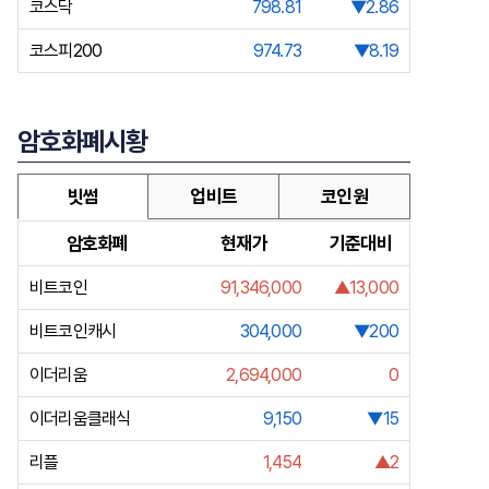
코스닥
798.81
▼2.86
코스피200
974.73
▼8.19
암호화폐시황
빗썸
업비트
코인원
암호화폐
현재가
기준대비
비트코인
91,346,000
▲13,000
비트코인캐시
304,000
▼200
이더리움
2,694,000
0
이더리움클래식
9,150
▼15
리플
1,454
▲2