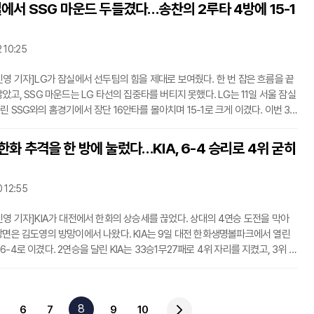
메론이 투런포를 날렸고, 이어 양의지도 투런 홈런을 더했다. 경기 시작과 함께 4
실에서 SSG 마운드 두들겼다…송찬의 2루타 4방에 15-1
서 두산이 먼저 사직의 분위기를 눌렀다. 4회에는 이유찬이 박세웅의 직구를 받
 담장을 맞히는 큰 타구를 만들었고, 전력 질주 끝에 그라운드 홈런까지 완성했
 10:25
민영 기자]LG가 잠실에서 선두팀의 힘을 제대로 보여줬다. 한 번 잡은 흐름을 끝
았고, SSG 마운드는 LG 타선의 집중타를 버티지 못했다. LG는 11일 서울 잠실
린 SSG와의 홈경기에서 장단 16안타를 몰아치며 15-1로 크게 이겼다. 이번 3
 가져간 LG는 시즌 39승23패를 기록하며 단독 선두 자리를 지켰다.승부는 1회
 기울었다. LG는 박해민의 볼넷과 도루, 오스틴 딘의 안타로 만든 1사 1, 2루에
한화 추격을 한 방에 눌렀다…KIA, 6-4 승리로 4위 굳히
 적시타로 먼저 점수를 냈다. 이어 만루 기회에서 송찬의가 좌중간을 가르는 3
를 터뜨렸고, 이주헌의 적시타까지 더해 첫 이닝에만 5점을 뽑았다. 경기 초반부
발
0 12:55
민영 기자]KIA가 대전에서 한화의 상승세를 끊었다. 상대의 4연승 도전을 막아
장면은 김도영의 방망이에서 나왔다. KIA는 9일 대전 한화생명볼파크에서 열린
-4로 이겼다. 2연승을 달린 KIA는 33승1무27패로 4위 자리를 지켰고, 3위 삼
도 1경기로 좁혔다.초반부터 KIA가 먼저 움직였다. 1회초 2사 뒤 김도영이 내야
했고, 아데를린 로드리게스가 좌중간 적시 2루타를 날리며 선취점을 냈다. 2회
의 볼넷과 김호령의 번트 안타, 상대 실책이 겹치며 추가점을 만들었다. 박민의
8
6
7
9
10
화 수비가 흔들렸고, 김민규의 유격수 땅볼까지 이어지며 KIA는 3-0으로 앞섰다.