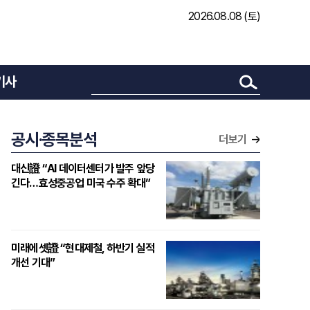
2026.08.08 (토)
기사
공시·종목분석
더보기
대신證 “AI 데이터센터가 발주 앞당
긴다…효성중공업 미국 수주 확대”
미래에셋證 “현대제철, 하반기 실적
개선 기대”