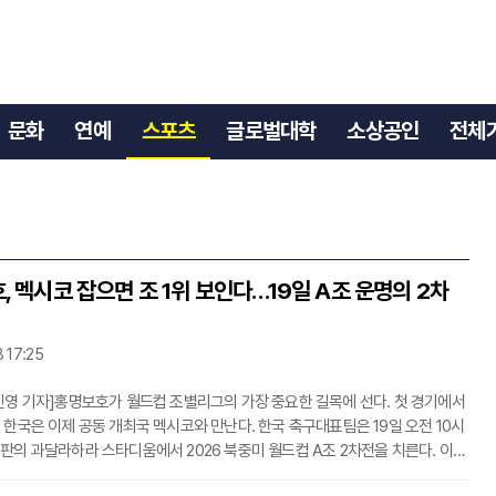
문화
연예
스포츠
글로벌대학
소상공인
전체
, 멕시코 잡으면 조 1위 보인다…19일 A조 운명의 2차
8 17:25
민영 기자]홍명보호가 월드컵 조별리그의 가장 중요한 길목에 선다. 첫 경기에서
 한국은 이제 공동 개최국 멕시코와 만난다. 한국 축구대표팀은 19일 오전 10시
판의 과달라하라 스타디움에서 2026 북중미 월드컵 A조 2차전을 치른다. 이
 따라 조별리그 통과는 물론 조 1위 확정 가능성까지 열릴 수 있다.현재 A조 흐