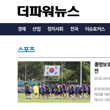
경제
산업
정치사회
전국
이슈포커스
스포츠
홍명보호
전
2026.06.1
[더파워 최
체코를 꺾은
멕시코 사포
경기 결과에