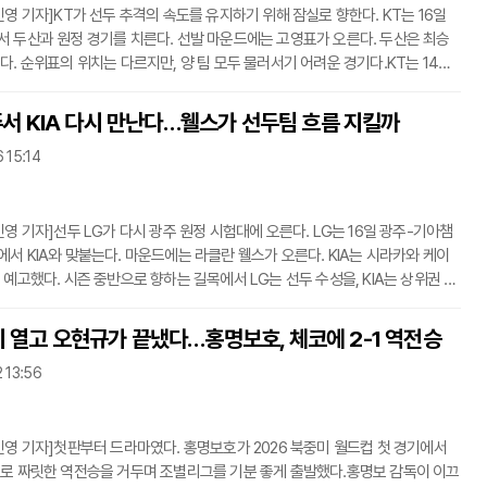
민영 기자]KT가 선두 추격의 속도를 유지하기 위해 잠실로 향한다. KT는 16일
 두산과 원정 경기를 치른다. 선발 마운드에는 고영표가 오른다. 두산은 최승
다. 순위표의 위치는 다르지만, 양 팀 모두 물러서기 어려운 경기다.KT는 14일
5패1무로 2위에 올라 있다. 선두 LG와는 2경기 차다. 최근 10경기에서도 6승4
 않은 흐름을 이어가고 있다. LG가 앞서가고 있지만, KT는 아직 충분히 따라붙
광주서 KIA 다시 만난다…웰스가 선두팀 흐름 지킬까
 거리에 있다. 이럴 때 필요한 건 연승보다 연패를 피하는 힘이다. 고영표가 나서
 15:14
판이 중요한 이유다.고영표는 KT 선발진의 계산이 서는 카드다. 빠른 공으로 누
은
민영 기자]선두 LG가 다시 광주 원정 시험대에 오른다. LG는 16일 광주-기아챔
서 KIA와 맞붙는다. 마운드에는 라클란 웰스가 오른다. KIA는 시라카와 케이
 예고했다. 시즌 중반으로 향하는 길목에서 LG는 선두 수성을, KIA는 상위권 추
 노리는 경기다.LG의 가장 큰 무기는 흐름이다. 시즌 초반부터 꾸준히 상위권을
는 한 번 흔들려도 쉽게 길게 무너지지 않는 팀으로 버텨왔다. 타선은 특정 선수
 열고 오현규가 끝냈다…홍명보호, 체코에 2-1 역전승
 의존하지 않고, 하위타선까지 연결되는 날에는 경기 초반부터 상대 마운드를
 13:56
선발이 초반을 버텨주면 불펜과 수비, 주루까지 묶어 경기를 가져가는 방식도 익
민영 기자]첫판부터 드라마였다. 홍명보호가 2026 북중미 월드컵 첫 경기에서
로 짜릿한 역전승을 거두며 조별리그를 기분 좋게 출발했다.홍명보 감독이 이끄