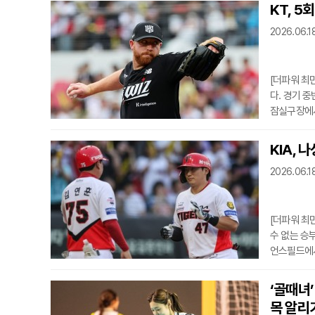
름은 단순하
KT, 5
국은 체코를 
2026.06.1
2위에 자리
잡으
[더파워 최
다. 경기 
잠실구장에서
40승 고지
지 않았다.
KIA, 
를 만들었다
2026.06.1
타와 김민석
5회초
[더파워 최
수 없는 승
언스필드에서
를 지켰고, 
루타와 박재
‘골때녀
골라내며 선
목 알리
담장을 넘겼다