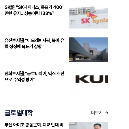
SK證 “SK하이닉스, 목표가 400
만원 유지…상승여력 133%”
유진투자證 “아모레퍼시픽, 북미·유
럽 성장에 목표가 상향”
한화투자證 “금호타이어, 믹스 개선
으로 수익성 방어”
글로벌대학
더보기
부산 아미초 총동문회, 폐교 반대 비