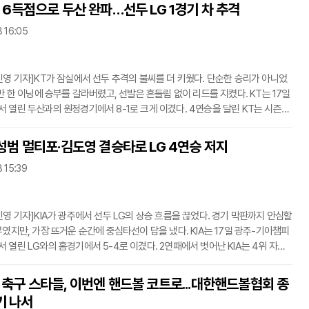
면서도 복잡하다. 1차전에서 멕시코는 남아프리카공화국을 2-0으로 꺾었고, 한
회 6득점으로 두산 완파…선두 LG 1경기 차 추격
2-1로 눌렀다. 두 팀 모두 승점 3을 챙겼지만 골득실에서 멕시코가 1위, 한국이
8 16:05
했다. 그래서 2차전 맞대결은 사실상 조 1위 경쟁의 분수령이다.한국이 멕시코를
민영 기자]KT가 잠실에서 선두 추격의 불씨를 더 키웠다. 단순한 승리가 아니었
중반 한 이닝에 승부를 갈라버렸고, 선발은 흔들림 없이 리드를 지켰다. KT는 17일
 열린 두산과의 원정경기에서 8-1로 크게 이겼다. 4연승을 달린 KT는 시즌
에 오르며 선두 LG와의 격차를 1경기로 좁혔다.경기 초반부터 KT는 기회를 놓치
 2회초 샘 힐리어드의 안타와 상대 포일, 김상수의 몸에 맞는 공 등으로 1사 만루
나성범 멀티포·김도영 결승타로 LG 4연승 저지
. 한승택이 희생플라이를 쳐 먼저 점수를 냈다. 두산도 3회말 다즈 카메론의 2루
8 15:39
의 안타로 1-1 균형을 맞췄지만, 잠실의 흐름은 오래가지 않았다.승부가 터진 건
민영 기자]KIA가 광주에서 선두 LG의 상승 흐름을 끊었다. 경기 막판까지 안심할
부였지만, 가장 뜨거운 순간에 중심타선이 답을 냈다. KIA는 17일 광주-기아챔피
 열린 LG와의 홈경기에서 5-4로 이겼다. 2연패에서 벗어난 KIA는 4위 자리
LG는 4연승에 실패했다.출발은 KIA가 먼저 잡았다. 2회말 2사 이후 한준수의 2
현의 안타, 박민의 볼넷으로 만루를 만들었다. 이어 김규성이 밀어내기 볼넷을
’ 축구 스타들, 이번엔 핸드볼 코트로...대한핸드볼협회 종
취점을 뽑았다. 3회말에는 나성범이 LG 선발 장현식의 직구를 받아쳐 가운데
기 나서
. 시즌 12호 솔로포였다. KIA는 초반부터 LG 마운드를 흔들며 2-0으로 앞섰