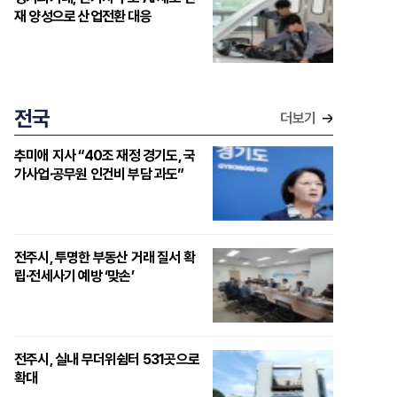
재 양성으로 산업전환 대응
전국
더보기
추미애 지사 “40조 재정 경기도, 국
가사업·공무원 인건비 부담 과도”
전주시, 투명한 부동산 거래 질서 확
립·전세사기 예방 ‘맞손’
전주시, 실내 무더위쉼터 531곳으로
확대