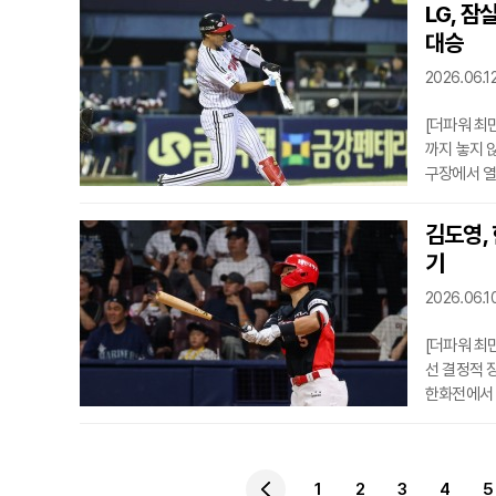
뒤 다즈 카
LG, 잠
점이 나오면
대승
아쳐 가운데
다.하
2026.06.12
[더파워 최
까지 놓지 않
구장에서 열
연전을 모두
부터 급격하게
김도영, 
서 문보경의
기
타점 2루타
터 SSG 선
2026.06.1
[더파워 최
선 결정적 
한화전에서 6
성과의 격차
안타로 출루
에도 한준수
1
2
3
4
5
땅볼 때 한