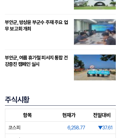
부안군, 방상윤 부군수 주재 주요 업
무 보고회 개최
부안군, 여름 휴가철 피서지 통합 건
강증진 캠페인 실시
주식시황
항목
현재가
전일대비
코스피
6,258.77
▼37.61