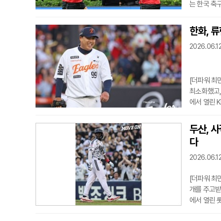
는 한국 축
북중미 월드
크레이치에게
한화, 류
후반 35분
2026.06.1
까지 도우며
다. 손흥민
[더파워 최
최소화했고,
에서 열린 K
KIA를 5위
루에서 아데
두산, 
상 흔들리지
다
았다. 초반
진
2026.06.12
[더파워 최
개를 주고받
에서 열린 
넘어섰고, 