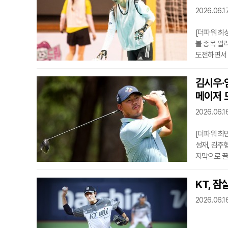
다.LG도 
2026.06.17
[더파워 최
볼 종목 알
도전하면서 
한핸드볼협회
홍성에서 열
김시우·
운데 하나로
메이저 
스포츠에 도
실
2026.06.1
[더파워 최
성재, 김주
지막으로 끌
콕 힐스 골
수들을 압박
KT, 
가 순위를 
2026.06.1
승세를 보여
록했다