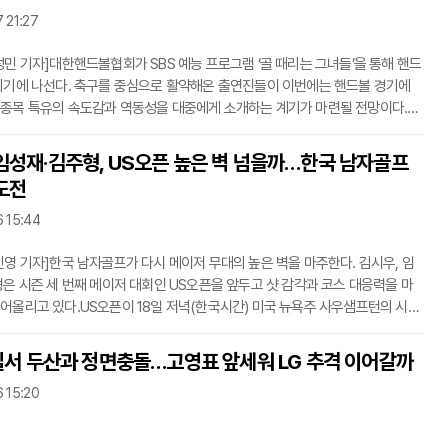
그대로
 21:27
성민 기자]대한핸드볼협회가 SBS 예능 프로그램 ‘골 때리는 그녀들’을 통해 핸드
리기에 나선다. 축구를 중심으로 활약해온 출연진들이 이번에는 핸드볼 경기에
종목 특유의 속도감과 역동성을 대중에게 소개하는 계기가 마련될 전망이다.대
에 따르면 17일 오후 9시 방송되는 SBS ‘골 때리는 그녀들’에서는 충청남도
린 ‘제1회 골 때리는 체육대회’ 현장이 공개된다. 이날 체육대회의 주요 종목 가
임성재·김주형, US오픈 높은 벽 넘을까…한국 남자골프
 핸드볼 경기가 진행되며, 출연진들은 그동안 익숙했던 축구와는 다른 방식의
도전
전하게 된다.이번 방송은 핸드볼을 처음 접하는 참가자들이 기본 규칙을 배우고
6 15:44
민영 기자]한국 남자골프가 다시 메이저 무대의 높은 벽을 마주한다. 김시우, 임
형은 시즌 세 번째 메이저 대회인 US오픈을 앞두고 샷 감각과 코스 대응력을 마
어올리고 있다.US오픈이 18일 저녁(한국시간) 미국 뉴욕주 사우샘프턴의 시네
프클럽에서 막을 올린다. 매년 까다로운 코스 세팅과 강한 러프, 빠른 그린으로 선
하는 대회다. 단순히 버디를 많이 잡는 대회가 아니라, 실수를 얼마나 줄이느냐
잠실서 두산과 정면충돌…고영표 앞세워 LG 추격 이어갈까
가른다.가장 눈길을 끄는 선수는 김시우다. 올해 김시우는 꾸준함에서 확실한 상
6 15:20
주고 있다. 출전 대회마다 컷 통과를 이어가고 있고, 톱10 진입도 여러 차례 기