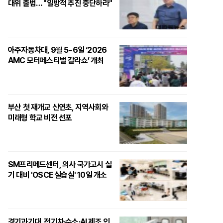
대위 출범… "일방적 추진 중단하라"
아주자동차대, 9월 5~6일 ‘2026
AMC 모터페스티벌 갈라쇼’ 개최
부산 첫 재개교 신연초, 지역사회와
미래형 학교 비전 선포
SM프리메드센터, 의사 국가고시 실
기 대비 'OSCE 실습실' 10일 개소
경기과기대, 전기차·수소·AI 제조 인