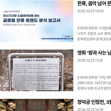
광공사는 이번 프로젝트가
한류, 음악 넘어 
성화를 도모하기 위해 기획
2026.02.25 14:00
증사업 예산 지원, 통합
가 등 행
[더파워 장하영 기자]한류
나아가 관광과 소비 영역
문화정보원과 함께 2024
(SNS) 자료 약150만건
분석 보고서’를 발표했다고
영화 ‘왕과 사는 
2배로 확대해 작성됐다. 
2026.02.25 11:08
업으로 확보한 해외 매체 
한류 관련 자
[더파워 장하영 기자] 태
(재위 1452~1457)의
망경대 뒤편 비교적 완만
를 지녀 온 장소다.현재의
다. 한국전쟁 직후의 어
창덕궁 인정전, 3
목조 삼칸 겹집의 팔작지
2026.02.25 10:36
王之碑’(조선국태백산단종