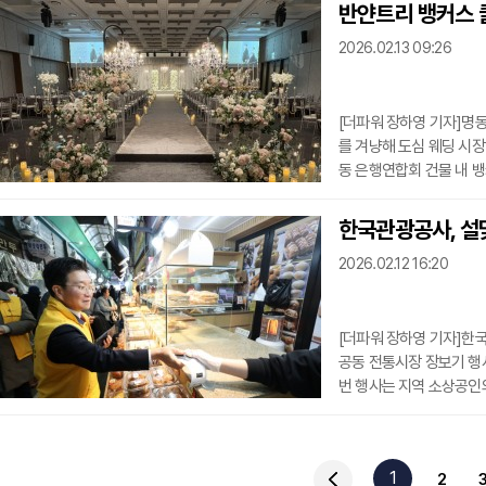
체험학습을 활성화하기 위
반얀트리 뱅커스 클
교 대상 '문화관광 체험형
2026.02.13 09:26
사 최대 1만1000명에게
이상과 중·
[더파워 장하영 기자]명
를 겨냥해 도심 웨딩 시장
동 은행연합회 건물 내 뱅
럽 웨딩 프로모션’을 선
치한 베뉴로, 뛰어난 접근
한국관광공사, 설
은 반얀트리 서울 웨딩을
2026.02.12 16:20
서비스의 강점을 그대로 
됐다.
[더파워 장하영 기자]한국
공동 전통시장 장보기 행사
번 행사는 지역 소상공인
다. 이날 공사 사장과 노
장, 도래미시장 등 3개 
을 보탰다.아울러 이날,
1
2
정례화(연 2회) ▲지역축