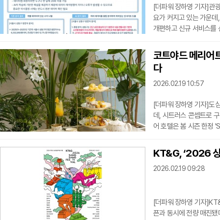
[더파워 장하영 기자]관
요가 커지고 있는 가운데
개편하고 신규 서비스를 선
이터를 융합해 분석 범위
고 설명했다. 새롭게 도입된
코트야드 메리어트
시 활용할 수 있는 ‘지식
다
까지 통합적으로 설명하는
2026.02.19 10:57
[더파워 장하영 기자]도
데, 시트러스 콘셉트로 
어 호텔은 봄 시즌 한정 'S
인다고 19일 밝혔다.이번
전면에 내세워 봄 시즌과
KT&G, ‘202
향과 색감을 살린 구성을 
2026.02.19 09:28
디저트는 3단 트레이로 제
[더파워 장하영 기자]KT&
픈과 동시에 전량 매진됐다고