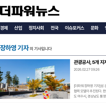
경제
산업
정치사회
전국
이슈포커스
문화
장하영 기자
의 기사입니다
관광공사, 5개 지
2026.02.27 09:26
[더파워 장하영 기자]섬
협력 모델이 추진된다. 
도 여수시, 경상남도 통영
(Sea-nergy) 섬-