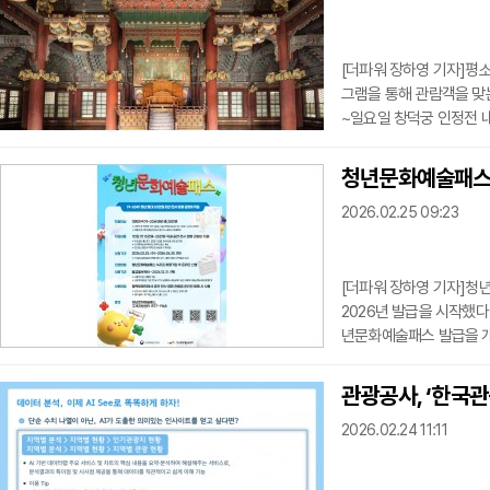
하여 기리는 의
[더파워 장하영 기자]평소
그램을 통해 관람객을 맞
~일요일 창덕궁 인정전 
혔다.인정전은 1985년 
외국 사신 접견 등 국가적
청년문화예술패스 
으로는 2층 건물처럼 보
2026.02.25 09:23
엄을 드러내는 장식을 갖
뒤
[더파워 장하영 기자]청
2026년 발급을 시작했다
년문화예술패스 발급을 개
30일까지이며, 사용기간
발급되며 예산 소진 시 
관광공사, ‘한국관
원가입과 본인인증을 거쳐 
2026.02.24 11:11
발급된 패스는 지정된 협
할 수 있다. 잔