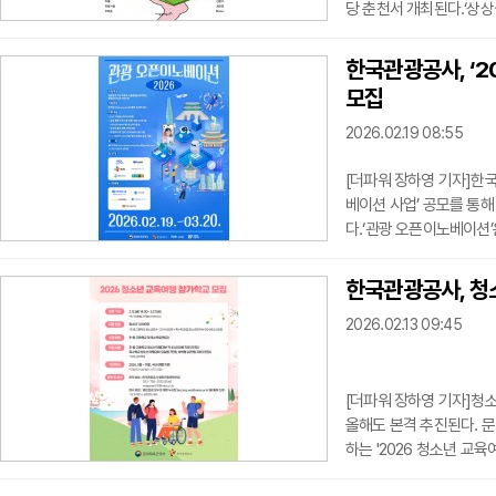
당 춘천서 개최된다.‘상상
화를 위해 지난 2012년
스티벌 티켓 할인과 플리마
한국관광공사, ‘2
해 페스티벌에는 ‘장기하’,
모집
지원 프로그램을 통해 발
2026.02.19 08:55
[더파워 장하영 기자]한국관
베이션 사업’ 공모를 통해
다.‘관광 오픈이노베이션’
는 대·중견기업을 연결해
아이디어를 결합해 산업 
한국관광공사, 청
업을 마련했다. 모집분야는 
2026.02.13 09:45
선발한다. 창업 7년 이내
[더파워 장하영 기자]청
올해도 본격 추진된다. 
하는 '2026 청소년 교
고 13일 밝혔다.공사에