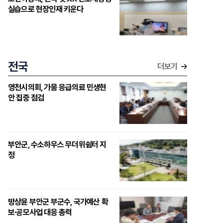
실습으로 현장인재 키운다
전국
더보기
영천시의회, 가뭄 응급의료 민생현
안 집중 점검
부안군, 수소하우스 무더위쉼터 지
정
방상윤 부안군 부군수, 국가예산 확
보·공모사업 대응 총력