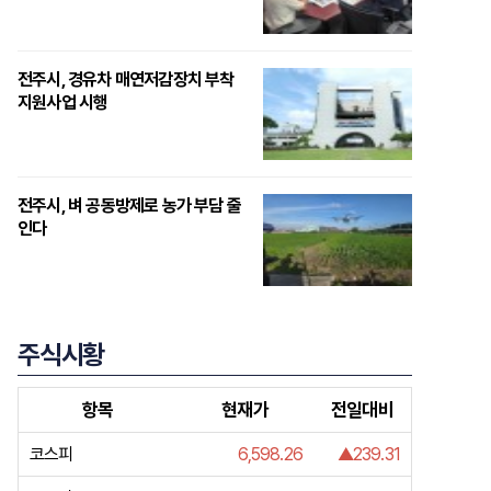
전주시, 경유차 매연저감장치 부착
지원사업 시행
전주시, 벼 공동방제로 농가 부담 줄
인다
주식시황
항목
현재가
전일대비
코스피
6,598.26
▲239.31