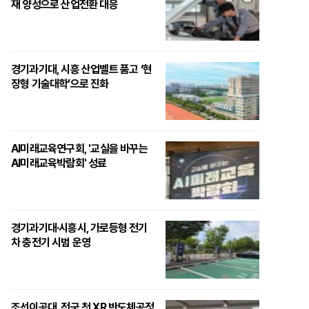
재 양성으로 산업전환 대응
경기과기대, 시흥 산업벨트 품고 ‘현
장형 기술대학’으로 진화
AI미래교육연구회, '교실을 바꾸는
AI미래교육박람회' 성료
경기과기대·시흥시, 가로등형 전기
차 충전기 시범 운영
조선이공대, 전국 첫 XR 반도체공정