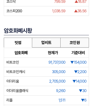
코스닥
799.59
▲18.87
코스피200
1,038.59
▲38.56
암호화폐시황
빗썸
업비트
코인원
암호화폐
현재가
기준대비
비트코인
91,737,000
▼154,000
비트코인캐시
305,000
▼2,200
이더리움
2,705,000
▼14,000
이더리움클래식
9,260
▼30
리플
1,511
▼6