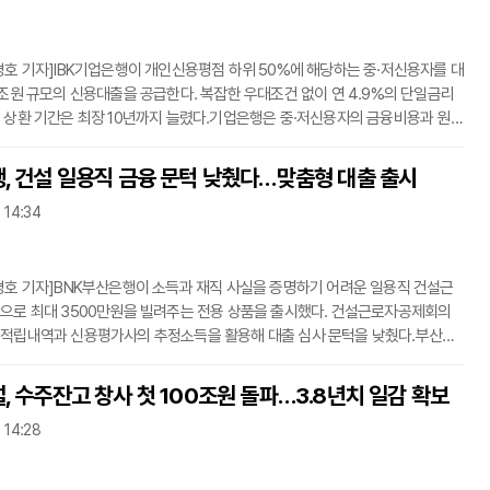
지역신용
경호 기자]IBK기업은행이 개인신용평점 하위 50%에 해당하는 중·저신용자를 대
1조원 규모의 신용대출을 공급한다. 복잡한 우대조건 없이 연 4.9%의 단일금리
 상환 기간은 최장 10년까지 늘렸다.기업은행은 중·저신용자의 금융비용과 원리
담을 낮추기 위한 ‘IBK 착한금리 포용대출’을 출시했다고 31일 밝혔다.대출 대상
평가 점수가 하위 50%에 해당하는 고객이다. 소득이나 거래실적에 따라 금리
, 건설 일용직 금융 문턱 낮췄다…맞춤형 대출 출시
 복잡한 우대금리 체계 대신 대상 고객에게 연 4.9%의 동일한 금리를 적용한
 14:34
세 이하 청년 고객에게는 0.2%포인트의 추가 우대금리를 제공한다. 이에 따라 청
용되
경호 기자]BNK부산은행이 소득과 재직 사실을 증명하기 어려운 일용직 건설근
으로 최대 3500만원을 빌려주는 전용 상품을 출시했다. 건설근로자공제회의
적립내역과 신용평가사의 추정소득을 활용해 대출 심사 문턱을 낮췄다.부산은
 건설근로자의 금융 접근성과 생활 안정을 지원하기 위한 ‘건설근로자 우대대
했다고 31일 밝혔다.이번 상품은 BNK금융그룹이 지난 29일 건설근로자공제회,
, 수주잔고 창사 첫 100조원 돌파…3.8년치 일감 확보
설산업연맹, 한국노총 건설연맹과 맺은 건설노동자 포용금융 업무협약의 첫 실
 14:28
.대출 심사에는 건설근로자공제회가 발급하는 퇴직공제금 적립내역서가 활용된
행은 별도