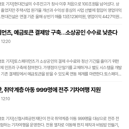
경호 기자]현대건설의 수주잔고가 창사 이후 처음으로 100조원을 넘어섰다. 상
 줄었지만 주택사업 원가율 개선과 수익성 중심의 사업 선별에 힘입어 영업이익
.현대건설은 연결 기준 올해 상반기 매출 13조1236억원, 영업이익 4427억원
고 31일 밝혔다. 지난해 같은 기간보다 매출은 13.5% 감소했지만 영업이익은
가했다.2분기 매출은 6조8423억원, 영업이익은 2618억원으로 집계됐다. 상반기
먼츠, 예금토큰 결제망 구축…소상공인 수수료 낮춘다
연간 목표의 55.3%를 달성했다. 주택 부문의 원가율이 개선되고 적정 수익을
 12:20
있는 프로젝트 비중이 늘면서 수익성이 회복됐다는 설명이다.상반기 신규 수주는
0억원으로 전
경호 기자]토스페이먼츠가 소상공인의 결제 수수료와 정산 기간을 줄이기 위한
제 인프라 구축에 참여한다. 가맹점이 단말기를 교체하거나 별도 시스템을 개발
 기존 결제망에서 예금토큰을 받을 수 있도록 연동 체계를 마련한다.토스페이먼
기술정보통신부와 한국인터넷진흥원이 추진하는 블록체인 혁신선도 프로젝트 가
토큰 기반 결제 인프라 확대 사업’의 우선협상대상자로 선정됐다고 31일 밝혔다.
, 취약계층 아동 999명에 전주 기차여행 지원
 금융결제원이 주관하고 은행 9곳과 전자지급결제대행사 8곳, 대형 수요처 2곳
 12:10
 민간 협력 방식으로 진행된다. 한국은행의 기관용 중앙은행 디지털화폐 실증사
경호 기자]신협사회공헌재단이 전국 취약계층 아동 999명을 대상으로 전주 전
험하는 기차여행을 운영한다. 전용 열차로 이동해 한지 제작과 비빔밥 만들기,