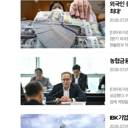
기준 주가는
외국인 
반영한 수준
최대’
효과가 유럽
실
2026.07.31
[더파워 이
2분기 외국
현물환과 차
수준으로 불
향’에 따르
농협금융
다 187억9
2026.07.31
직전 최고치
에는 외국
[더파워 이
공급했다. 
업에 역량을
‘생산적·포
밝혔다.농협
IBK기
다. 내부 
2026.07.31
로 지역밀착