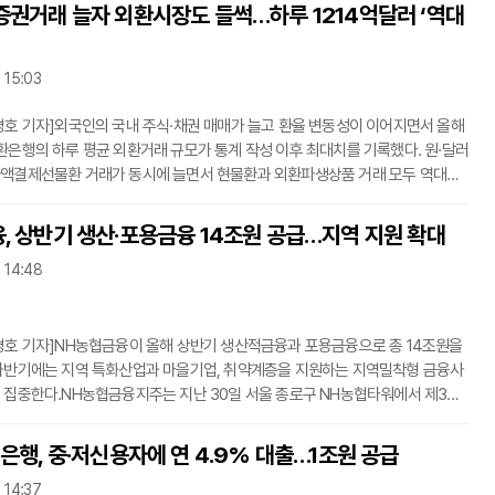
 지난 30일 종가 6080원으로, 목표주가는 현 주가 대비 64.5%의 상승 여력을
증권거래 늘자 외환시장도 들썩…하루 1214억달러 ‘역대
이다. 김성래 한화투자증권 연구원은 “고인치 중심 물량 배분을 통한 믹스 개선
과 북미 등 주요 지역의 매출 성장으로 확인됐다”며 “원자재 상승 부담 완화와
 15:03
경호 기자]외국인의 국내 주식·채권 매매가 늘고 환율 변동성이 이어지면서 올해
환은행의 하루 평균 외환거래 규모가 통계 작성 이후 최대치를 기록했다. 원·달러
액결제선물환 거래가 동시에 늘면서 현물환과 외환파생상품 거래 모두 역대급
어났다.한국은행이 31일 발표한 ‘2026년 2분기 중 외국환은행의 외환거래 동
면 2분기 외국환은행의 일평균 외환거래 규모는 1214억4000만달러로 전분기보
, 상반기 생산·포용금융 14조원 공급…지역 지원 확대
000만달러, 18.3% 증가했다. 2008년 관련 통계를 집계한 이후 가장 큰 규모로,
 14:48
였던 올해 1분기 1026억5000만달러를 한 분기 만에 다시 넘어섰다. 거래 확대
경호 기자]NH농협금융이 올해 상반기 생산적금융과 포용금융으로 총 14조원을
하반기에는 지역 특화산업과 마을기업, 취약계층을 지원하는 지역밀착형 금융사
 집중한다.NH농협금융지주는 지난 30일 서울 종로구 NH농협타워에서 제3차
용금융 특별위원회’를 열고 상반기 성과와 하반기 추진계획을 점검했다고 31일
금융은 상반기 생산적금융 11조9000억원과 포용금융 2조1000억원을 공급했
업은행, 중·저신용자에 연 4.9% 대출…1조원 공급
추진관리 기준 진도율은 70%를 넘어섰다.하반기에는 ‘NH생산적금융 4호’ 사업으
 14:37
금융 프로젝트를 추진한다. 전북 NH금융허브를 활용한 지역 특화산업 지원을