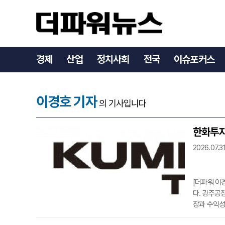
경제
산업
정치사회
전국
이슈포커스
이경호 기자
의 기사입니다
한화투자
2026.07.31
[더파워 이
다. 광주공
장과 수익성
투자의견 ‘