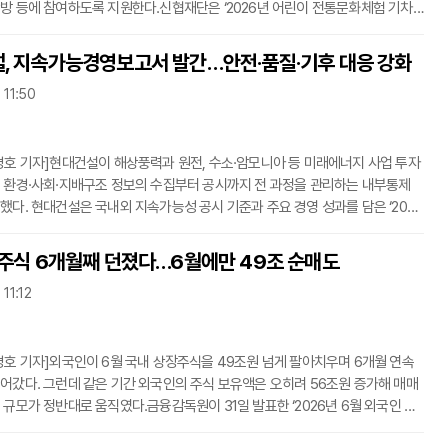
방 등에 참여하도록 지원한다.신협재단은 ‘2026년 어린이 전통문화체험 기차
격적으로 추진하고 있다고 31일 밝혔다. 경제적·환경적 여건으로 여행과 문화활
 어려운 아동에게 체험 기회를 제공하는 사업이다.참여 아동들은 전용 열차를
, 지속가능경영보고서 발간…안전·품질·기후 대응 강화
 방문해 전통한지 뜨기와 전주비빔밥 만들기, 한옥마을 탐방 등의 프로그램을
 11:50
신협재단은 교실 밖 활동을 통해 아동들이 전통문화에 대한 이해와 또래 간 교류
도
경호 기자]현대건설이 해상풍력과 원전, 수소·암모니아 등 미래에너지 사업 투자
 환경·사회·지배구조 정보의 수집부터 공시까지 전 과정을 관리하는 내부통제
했다. 현대건설은 국내외 지속가능성 공시 기준과 주요 경영 성과를 담은 ‘2026
보고서’를 발간했다고 31일 밝혔다.보고서에는 한국지속가능성기준위원회 기
속가능성보고기준, 국제지속가능경영보고서 표준 등이 반영됐다. 현대건설은
 주식 6개월째 던졌다…6월에만 49조 순매도
지배구조 데이터를 표준화하고 자체 정보기술 시스템인 ‘H-SYNC’를 활용해 자
 11:12
검증, 보고 과정의 정확성을 높였다고 설명했다.현대건설은 기업 활동이 사회와
경호 기자]외국인이 6월 국내 상장주식을 49조원 넘게 팔아치우며 6개월 연속
어갔다. 그런데 같은 기간 외국인의 주식 보유액은 오히려 56조원 증가해 매매
 규모가 정반대로 움직였다.금융감독원이 31일 발표한 ‘2026년 6월 외국인 증
’에 따르면 외국인은 지난달 상장주식 49조3360억원을 순매도하고 상장채권