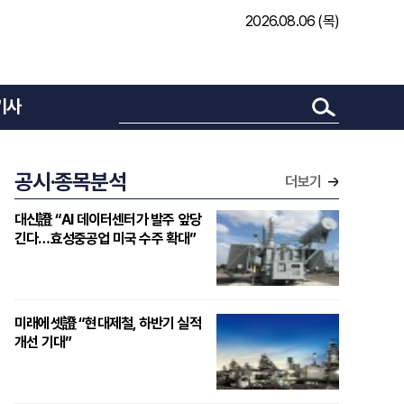
2026.08.06 (목)
기사
공시·종목분석
더보기
대신證 “AI 데이터센터가 발주 앞당
긴다…효성중공업 미국 수주 확대”
미래에셋證 “현대제철, 하반기 실적
개선 기대”