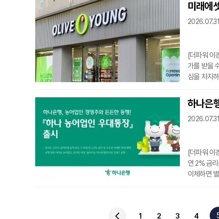
에는 4조4
미래에셋
장증권에서는
2026.07.31
가증권시장에
수했다. 지난
[더파워 이
가를 받을 
심을 차지하
능성이 커질
가 15만6
하나은행
여력을 반영한 수준이다. 류제현 미래에셋
2026.07.31
성장을 바탕
“20
[더파워 이
연 2% 금
이체하면 별
인사업자를 
으로 외국인
기본금리는 
1
2
3
4
상의 급여를