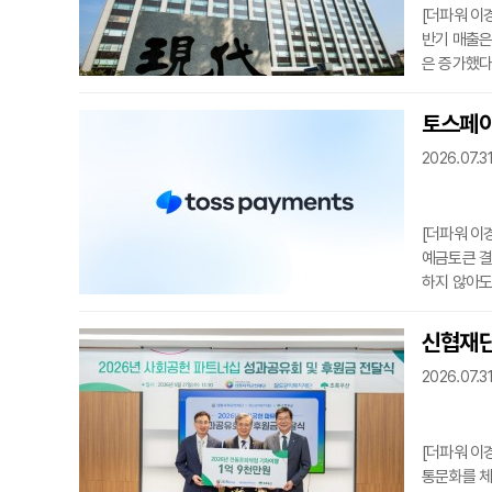
[더파워 이
반기 매출은
은 증가했다
을 기록했다
2.8% 증
토스페이
영업이익은 
2026.07.31
확보할 수 
22조823
[더파워 이
예금토큰 결
하지 않아도
츠는 과학
운데 ‘예금
신협재단
이번 사업은
2026.07.31
이 참여하는
업인 ‘
[더파워 이
통문화를 체