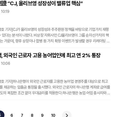
780억원을 순투자했다. 주식 매도 규모가 채권 투자액을 크게 웃돌면서 전체 상
證 “CJ, 올리브영 성장성이 밸류업 핵심”
 44조8580억원이 순회수됐다. 주식시장별 온도 차도 뚜렷했다. 외국인은 유
 10:19
서 50조9790억원을 순매도한 반면 코스닥시장에서는 1조6430억원을 순매
해 말 1조5
경호 기자]CJ가 올리브영의 성장성과 주주환원 정책을 바탕으로 기업가치 재평
수 있다는 분석이 나왔다. 비상장 자회사인 CJ올리브영이 그룹 순자산가치의 핵
는 가운데, 향후 상장이나 합병 등 가치 확정 이벤트가 발생할 경우 리레이팅 가
 수 있다는 판단이다. 미래에셋증권은 31일 CJ에 대해 투자의견 ‘매수’와 목표주
000원을 제시하며 커버리지를 개시했다. 목표주가는 현 주가 대비 25.4%의 상승
, 외국인 근로자 고용 농어업인에 최고 연 2% 통장
증권 연구원은 “CJ의 투자 포인트는 올리브영의
 10:06
으로 한 잠재 순자산가치 확대와 장기 가치 현실화 시 리레이팅 가능성”이라며
경호 기자]하나은행이 외국인 근로자를 고용한 농어업 경영주를 대상으로 최고
리를 제공하는 입출금 통장을 출시했다. 외국인 근로자의 하나은행 계좌로 급여를
도의 복잡한 조건 없이 우대금리를 적용한다.하나은행은 농업·어업 종사자와 개
위한 ‘하나 농어업인 우대통장’을 출시했다고 31일 밝혔다. 고령화와 인력 부족
 근로자 고용이 늘어난 농어업 현장의 인건비 부담을 고려해 마련한 상품이다.
연 0.1%다. 가입자가 고용한 외국인 근로자의 하나은행 계좌로 건당 50만원 이
5
6
7
8
9
10
 월 1회 이상 이체하면 연 1.9%포인트의 우대금리가 추가된다.최고 연 2% 금리