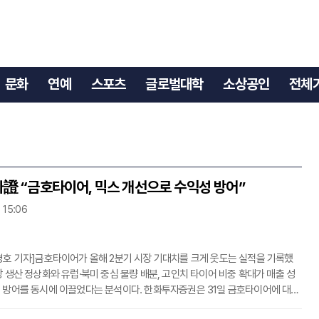
문화
연예
스포츠
글로벌대학
소상공인
전체
證 “금호타이어, 믹스 개선으로 수익성 방어”
 15:06
경호 기자]금호타이어가 올해 2분기 시장 기대치를 크게 웃도는 실적을 기록했
장 생산 정상화와 유럽·북미 중심 물량 배분, 고인치 타이어 비중 확대가 매출 성
 방어를 동시에 이끌었다는 분석이다. 한화투자증권은 31일 금호타이어에 대해
매수’를 유지하고 목표주가를 기존 8500원에서 1만원으로 높였다. 금호타이어의