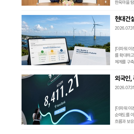
한옥마을 탐
여행’을 본
동을 접하기
현대건설
타고 전주를
2026.07.31
체험한다. 
경험을 쌓
[더파워 이
를 확대하고
체계를 구축
지속가능경영
준과 유럽지
외국인,
환경·사회·
2026.07.31
료 수집과 
환경
[더파워 이
순매도를 이
흐름과 보유
권투자 동향