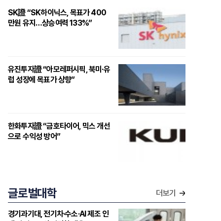
SK證 “SK하이닉스, 목표가 400
만원 유지…상승여력 133%”
유진투자證 “아모레퍼시픽, 북미·유
럽 성장에 목표가 상향”
한화투자證 “금호타이어, 믹스 개선
으로 수익성 방어”
글로벌대학
더보기
경기과기대, 전기차·수소·AI 제조 인