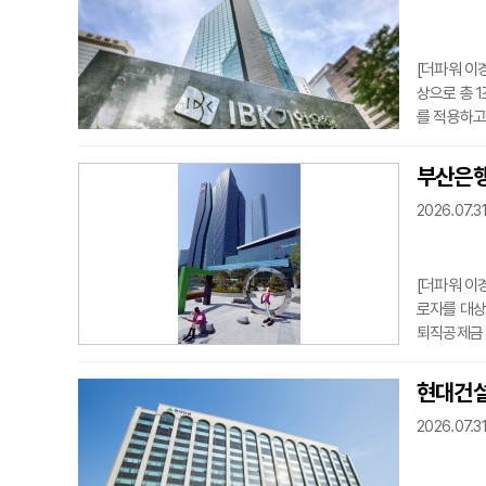
확대하고 
[더파워 이
상으로 총 
를 적용하고
금 상환 부
은 개인신용
부산은행
가 달라지는
2026.07.31
다.만 34
년에게 적
[더파워 이
로자를 대상
퇴직공제금 
행은 일용직
출’을 출시
현대건설
민주노총 건
2026.07.31
행사업이다
다. 부산은