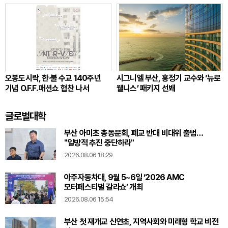
오봉도시락, 한·불 수교 140주년
시그니엘 부산, 홍정기 교수와 ‘뉴로
기념 O.F.F. 패션쇼 협찬 나서
웰니스’ 패키지 선봬
글로벌대학
부산 아미초 총동문회, 폐교 반대 비대위 출범…
"일방적 추진 중단하라"
2026.08.06 18:29
아주자동차대, 9월 5~6일 ‘2026 AMC
모터페스티벌 갈라쇼’ 개최
2026.08.06 15:54
부산 첫 재개교 신연초, 지역사회와 미래형 학교 비전