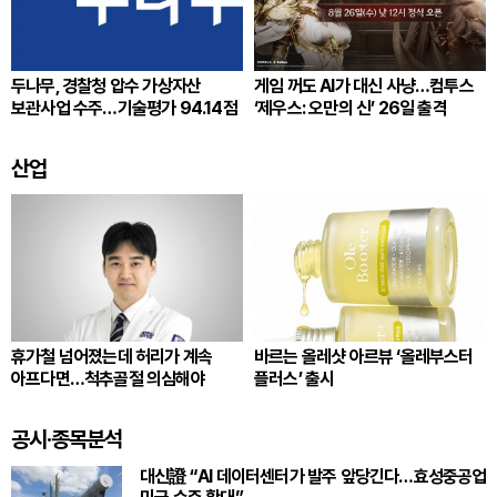
두나무, 경찰청 압수 가상자산
게임 꺼도 AI가 대신 사냥…컴투스
보관사업 수주…기술평가 94.14점
‘제우스: 오만의 신’ 26일 출격
산업
휴가철 넘어졌는데 허리가 계속
바르는 올레샷 아르뷰 ‘올레부스터
아프다면…척추골절 의심해야
플러스’ 출시
공시·종목분석
대신證 “AI 데이터센터가 발주 앞당긴다…효성중공업