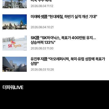
미국 수주 확대”
2026.08.04 11:12
미래에셋證 “현대제철, 하반기 실적 개선 기대”
2026.08.04 10:21
SK證 “SK하이닉스, 목표가 400만원 유지…
상승여력 133%”
2026.08.03 11:00
유진투자證 “아모레퍼시픽, 북미·유럽 성장에 목표가
상향”
2026.08.03 10:26
더파워LIVE