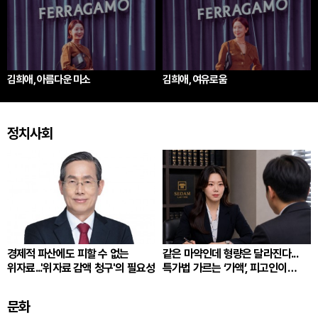
김희애, 아름다운 미소
김희애, 여유로움
정치사회
경제적 파산에도 피할 수 없는
같은 마약인데 형량은 달라진다...
위자료...'위자료 감액 청구'의 필요성
특가법 가르는 ‘가액’, 피고인이
따져봐야 할 것
문화