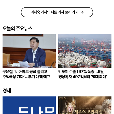
이지숙 기자의 다른 기사 보러 가기
오늘의 주요뉴스
구윤철 “비아파트 공급 늘리고
반도체 수출 197% 폭증…6월
주택금융 완화”…추가 대책 예고
경상흑자 497억달러 ‘역대 최대’
경제