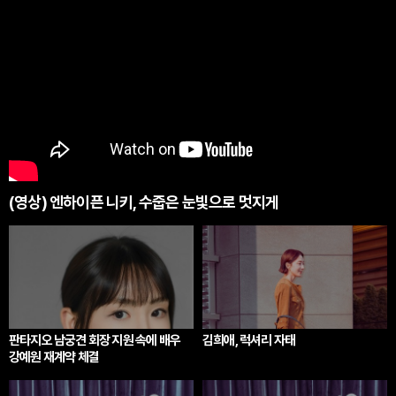
(영상) 엔하이픈 니키, 수줍은 눈빛으로 멋지게
판타지오 남궁견 회장 지원 속에 배우
김희애, 럭셔리 자태
강예원 재계약 체결