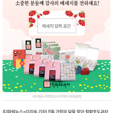
사진제공=학화호도과자천안구성동본점
(더파워뉴스=이지숙 기자) 5월 가정의 달을 맞아 학화호도과자