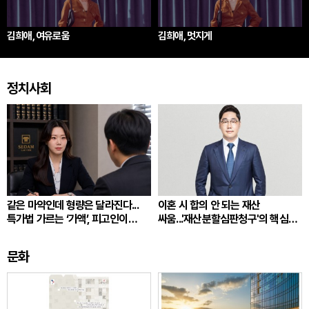
김희애, 여유로움
김희애, 멋지게
정치사회
같은 마약인데 형량은 달라진다...
이혼 시 합의 안 되는 재산
특가법 가르는 ‘가액’, 피고인이
싸움...'재산분할심판청구'의 핵심
따져봐야 할 것
쟁점
문화