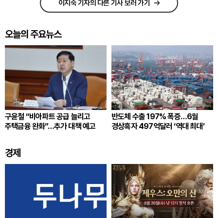
이지숙 기자의 다른 기사 보러 가기
오늘의 주요뉴스
구윤철 “비아파트 공급 늘리고
반도체 수출 197% 폭증…6월
주택금융 완화”…추가 대책 예고
경상흑자 497억달러 ‘역대 최대’
경제