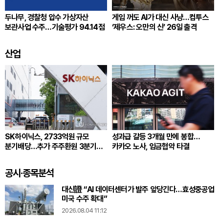
두나무, 경찰청 압수 가상자산
게임 꺼도 AI가 대신 사냥…컴투스
보관사업 수주…기술평가 94.14점
‘제우스: 오만의 신’ 26일 출격
산업
SK하이닉스, 2733억원 규모
성과급 갈등 3개월 만에 봉합…
분기배당…추가 주주환원 3분기
카카오 노사, 임금협약 타결
확정
공시·종목분석
대신證 “AI 데이터센터가 발주 앞당긴다…효성중공업
미국 수주 확대”
2026.08.04 11:12