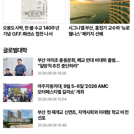
오봉도시락, 한·불 수교 140주년
시그니엘 부산, 홍정기 교수와 ‘뉴로
기념 O.F.F. 패션쇼 협찬 나서
웰니스’ 패키지 선봬
글로벌대학
부산 아미초 총동문회, 폐교 반대 비대위 출범…
"일방적 추진 중단하라"
2026.08.06 18:29
아주자동차대, 9월 5~6일 ‘2026 AMC
모터페스티벌 갈라쇼’ 개최
2026.08.06 15:54
부산 첫 재개교 신연초, 지역사회와 미래형 학교 비전
선포
2026.08.06 15:46