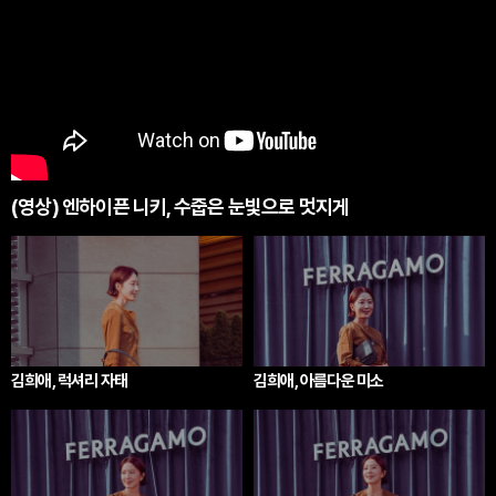
(영상) 엔하이픈 니키, 수줍은 눈빛으로 멋지게
김희애, 럭셔리 자태
김희애, 아름다운 미소