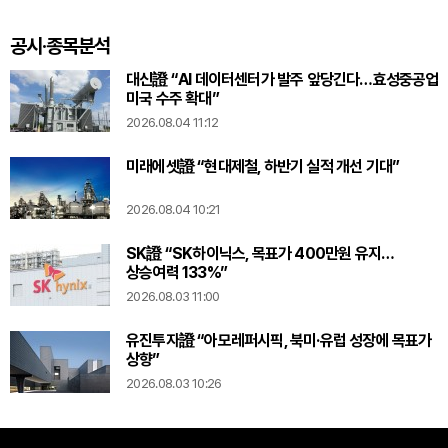
통합노조 추진
있다
공시·종목분석
대신證 “AI 데이터센터가 발주 앞당긴다…효성중공업
미국 수주 확대”
2026.08.04 11:12
미래에셋證 “현대제철, 하반기 실적 개선 기대”
2026.08.04 10:21
SK證 “SK하이닉스, 목표가 400만원 유지…
상승여력 133%”
2026.08.03 11:00
유진투자證 “아모레퍼시픽, 북미·유럽 성장에 목표가
상향”
2026.08.03 10:26