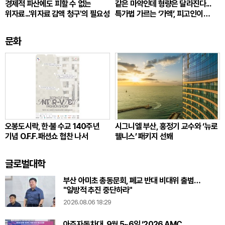
경제적 파산에도 피할 수 없는
같은 마약인데 형량은 달라진다...
위자료...'위자료 감액 청구'의 필요성
특가법 가르는 ‘가액’, 피고인이
따져봐야 할 것
문화
오봉도시락, 한·불 수교 140주년
시그니엘 부산, 홍정기 교수와 ‘뉴로
기념 O.F.F. 패션쇼 협찬 나서
웰니스’ 패키지 선봬
글로벌대학
부산 아미초 총동문회, 폐교 반대 비대위 출범…
"일방적 추진 중단하라"
2026.08.06 18:29
아주자동차대, 9월 5~6일 ‘2026 AMC