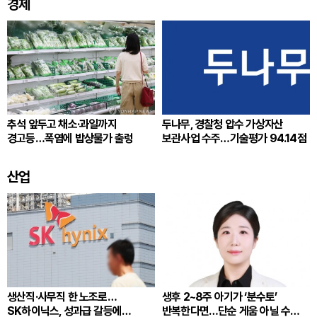
경제
추석 앞두고 채소·과일까지
두나무, 경찰청 압수 가상자산
경고등…폭염에 밥상물가 출렁
보관사업 수주…기술평가 94.14점
산업
생산직·사무직 한 노조로…
생후 2~8주 아기가 ‘분수토’
SK하이닉스, 성과급 갈등에
반복한다면…단순 게움 아닐 수