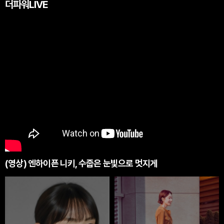
더파워LIVE
(영상) 엔하이픈 니키, 수줍은 눈빛으로 멋지게