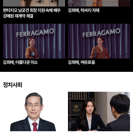
판타지오 남궁견 회장 지원 속에 배우
김희애, 럭셔리 자태
강예원 재계약 체결
김희애, 아름다운 미소
김희애, 여유로움
정치사회