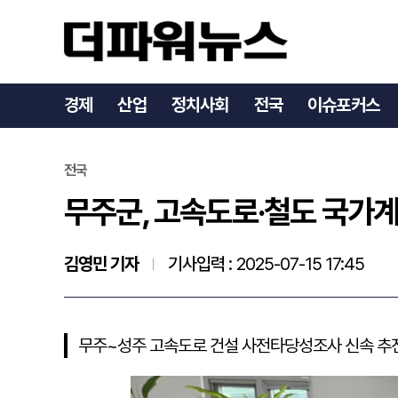
무주군, 고속도로·철도 국
경제
산업
정치사회
전국
이슈포커스
전국
무주군, 고속도로·철도 국가계
김영민 기자
기사입력 :
2025-07-15 17:45
무주~성주 고속도로 건설 사전타당성조사 신속 추