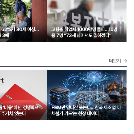
 62%가 80세 이상…
고령층 취업자 1000만명 돌파…10명
 3배
중 7명 “73세 넘어서도 일하겠다”
더보기
를 ‘비용’ 아닌 경쟁력으
HBM만 믿다간 늦는다…한국 제조업 ‘대
주주가치 잇는다
체불가 카드’는 현장 데이터