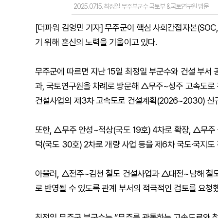
2025.07.15. 최정일 무주부군수 국토부 &국토연구원 방문
[더파워 김영민 기자] 무주군이 핵심 사회간접자본(SOC, So
기 위해 혼신의 노력을 기울이고 있다.
무주군에 따르면 지난 15일 최정일 부군수와 건설 부서
과, 국토연구원을 차례로 방문해 △무주~성주 고속도로
건설사업의 제3차 고속도로 건설계획(2026~2030) 신
또한, △무주 안성~적상(국도 19호) 4차로 확장, △무주
덕(국도 30호) 2차로 개량 사업 등을 제6차 국도·국지도 
아울러, △전주~김천 철도 건설사업과 △대전~남해 철도 
로 반영될 수 있도록 관계 부서의 적극적인 검토를 요청했
최정일 무주군 부군수는 “무주를 관통하는 고속도로와 철