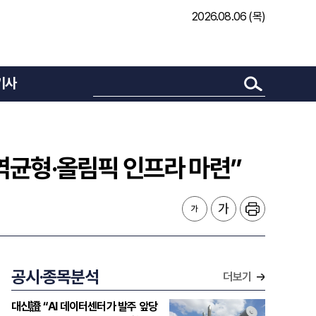
2026.08.06 (목)
기사
역균형·올림픽 인프라 마련”
공시·종목분석
더보기
대신證 “AI 데이터센터가 발주 앞당