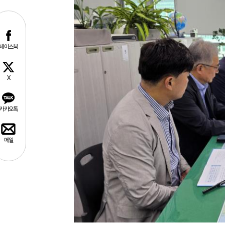
페이스북
X
카카오톡
메일