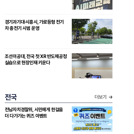
경기과기대·시흥시, 가로등형 전기
차 충전기 시범 운영
조선이공대, 전국 첫 XR 반도체공정
실습으로 현장인재 키운다
전국
더보기
전남자치경찰위, 시민에게 한걸음
더 다가가는 퀴즈 이벤트