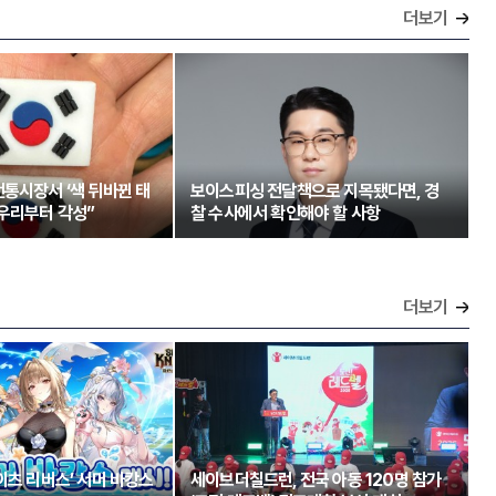
더보기
통시장서 ‘색 뒤바뀐 태
보이스피싱 전달책으로 지목됐다면, 경
“우리부터 각성”
찰 수사에서 확인해야 할 사항
더보기
이츠 리버스’ 서머 바캉스
세이브더칠드런, 전국 아동 120명 참가