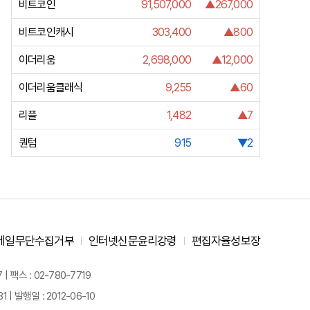
비트코인
91,507,000
▲267,000
비트코인캐시
303,400
▲800
이더리움
2,698,000
▲12,000
이더리움클래식
9,255
▲60
리플
1,482
▲7
퀀텀
915
▼2
메일무단수집거부
인터넷신문윤리강령
편집자율성보장
 팩스 : 02-780-7719
| 발행일 : 2012-06-10