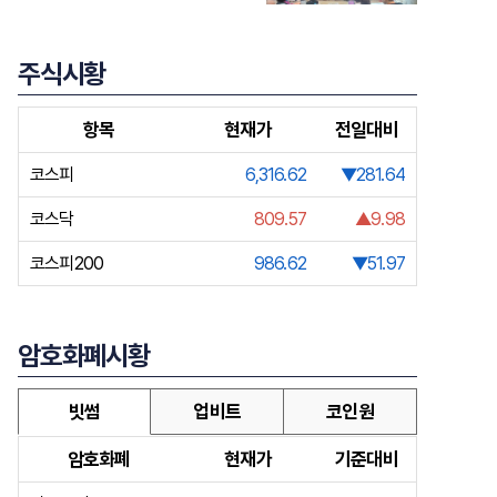
주식시황
항목
현재가
전일대비
코스피
6,316.62
▼281.64
코스닥
809.57
▲9.98
코스피200
986.62
▼51.97
암호화폐시황
빗썸
업비트
코인원
암호화폐
현재가
기준대비