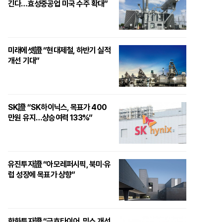
긴다…효성중공업 미국 수주 확대”
미래에셋證 “현대제철, 하반기 실적
개선 기대”
SK證 “SK하이닉스, 목표가 400
만원 유지…상승여력 133%”
유진투자證 “아모레퍼시픽, 북미·유
럽 성장에 목표가 상향”
한화투자證 “금호타이어, 믹스 개선