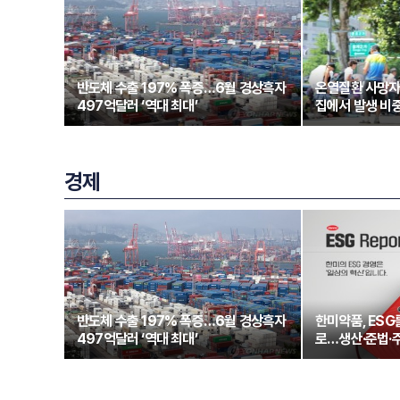
반도체 수출 197% 폭증…6월 경상흑자
온열질환 사망자
497억달러 ‘역대 최대’
집에서 발생 비중
경제
반도체 수출 197% 폭증…6월 경상흑자
한미약품, ESG
497억달러 ‘역대 최대’
로…생산·준법·