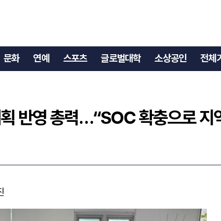
가계획 반영 총력…“SOC 확충으로 지역균형·올림픽 인프라 마련”
문화
연예
스포츠
글로벌대학
소상공인
전체
획 반영 총력…“SOC 확충으로 지
진