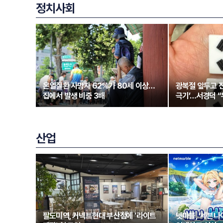
정치사회
온열질환 사망자 62%가 80세 이상…
광복절 앞두고 전
집에서 발생 비중 3배
극기’…서경덕 
산업
팔도미역, 커넥트현대 부산점에 '라이트
넷마블, ‘세븐나