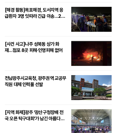
[해경 활동]목포해경, 도서지역 응
급환자 3명 잇따라 긴급 이송…24
시간 생명지킴이 ‘톡톡’
[사건 사고]나주 성북동 상가 화
재…점포 8곳 피해·인명피해 없어
전남광주시교육청, 광주권역 교공무
직원 대체 인력풀 선발
[지역 화제]광주 ‘광산구청장배 전
국 오픈 탁구대회’가 남긴 아름다운
‘울림’