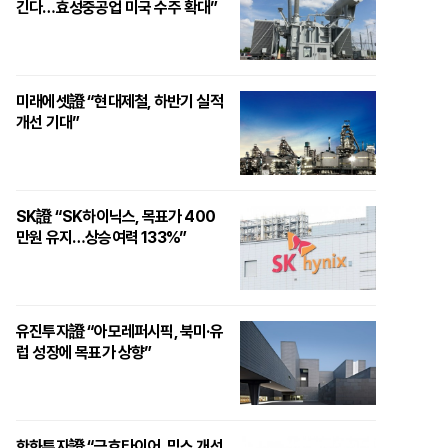
긴다…효성중공업 미국 수주 확대”
미래에셋證 “현대제철, 하반기 실적
개선 기대”
SK證 “SK하이닉스, 목표가 400
만원 유지…상승여력 133%”
유진투자證 “아모레퍼시픽, 북미·유
럽 성장에 목표가 상향”
한화투자證 “금호타이어, 믹스 개선