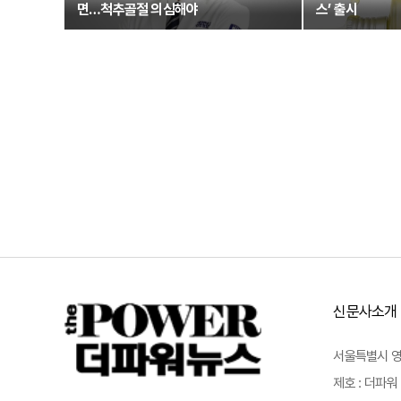
면…척추골절 의심해야
스’ 출시
신문사소개
서울특별시 영등포
제호 : 더파워 