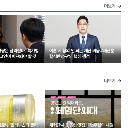
더보기
량은 달라진다...특가법
이혼 시 합의 안 되는 재산 싸움...'재산분
 피고인이 따져봐야 할 것
할심판청구'의 핵심 쟁점
더보기
아르뷰 ‘올레부스터 플러
체험단시대, 강남맛집과 업무협약 체결