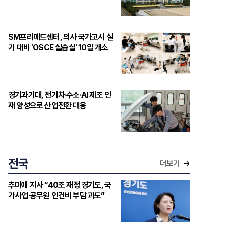
SM프리메드센터, 의사 국가고시 실
기 대비 'OSCE 실습실' 10일 개소
경기과기대, 전기차·수소·AI 제조 인
재 양성으로 산업전환 대응
전국
더보기
추미애 지사 “40조 재정 경기도, 국
가사업·공무원 인건비 부담 과도”