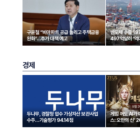
구윤철 “비아파트 공급 늘리고 주택금융
반도체 수출 1
완화”…추가 대책 예고
497억달러 ‘역
경제
두나무, 경찰청 압수 가상자산 보관사업
게임 꺼도 AI가
수주…기술평가 94.14점
스: 오만의 신’ 