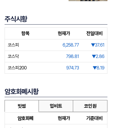
주식시황
항목
현재가
전일대비
코스피
6,258.77
▼37.61
코스닥
798.81
▼2.86
코스피200
974.73
▼8.19
암호화폐시황
빗썸
업비트
코인원
암호화폐
현재가
기준대비