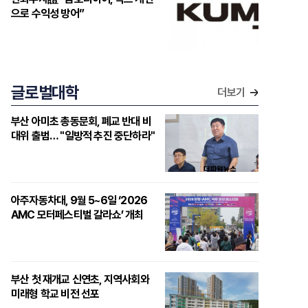
으로 수익성 방어”
글로벌대학
더보기
부산 아미초 총동문회, 폐교 반대 비
대위 출범… "일방적 추진 중단하라"
아주자동차대, 9월 5~6일 ‘2026
AMC 모터페스티벌 갈라쇼’ 개최
부산 첫 재개교 신연초, 지역사회와
미래형 학교 비전 선포