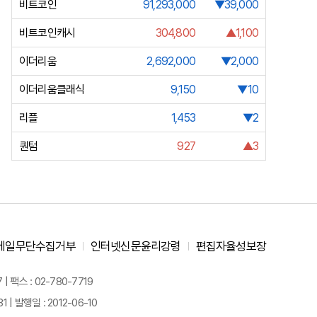
비트코인
91,293,000
▼39,000
비트코인캐시
304,800
▲1,100
이더리움
2,692,000
▼2,000
이더리움클래식
9,150
▼10
리플
1,453
▼2
퀀텀
927
▲3
메일무단수집거부
인터넷신문윤리강령
편집자율성보장
 팩스 : 02-780-7719
| 발행일 : 2012-06-10