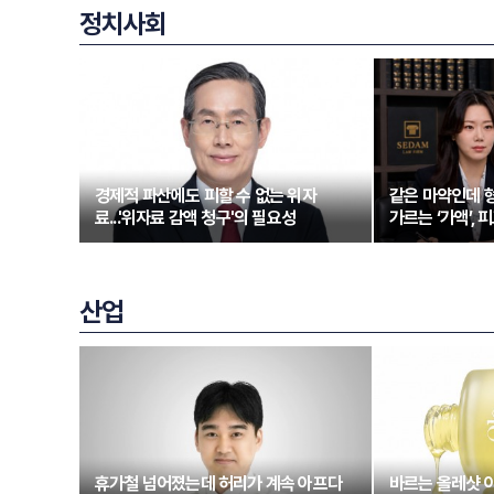
정치사회
경제적 파산에도 피할 수 없는 위자
같은 마약인데 형
료...'위자료 감액 청구'의 필요성
가르는 ‘가액’,
산업
휴가철 넘어졌는데 허리가 계속 아프다
바르는 올레샷 