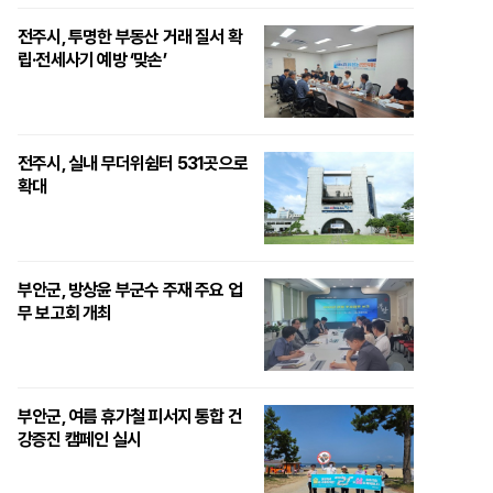
전주시, 투명한 부동산 거래 질서 확
립·전세사기 예방 ‘맞손’
전주시, 실내 무더위쉼터 531곳으로
확대
부안군, 방상윤 부군수 주재 주요 업
무 보고회 개최
부안군, 여름 휴가철 피서지 통합 건
강증진 캠페인 실시