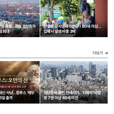
97% 폭증…6월 경상흑자
온열질환 사망자 62%가 80세 이상…
대 최대’
집에서 발생 비중 3배
더보기
 대신 사냥…컴투스 ‘제우
청년층에 몰린 전세사기…피해자 10명
26일 출격
중 7명 이상 40세 미만