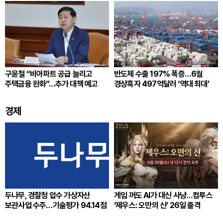
구윤철 “비아파트 공급 늘리고
반도체 수출 197% 폭증…6월
주택금융 완화”…추가 대책 예고
경상흑자 497억달러 ‘역대 최대’
경제
두나무, 경찰청 압수 가상자산
게임 꺼도 AI가 대신 사냥…컴투스
보관사업 수주…기술평가 94.14점
‘제우스: 오만의 신’ 26일 출격