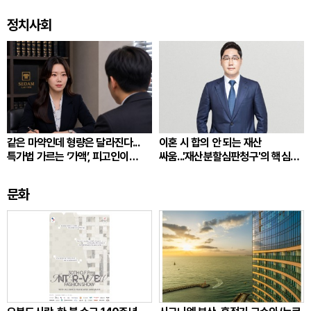
정치사회
같은 마약인데 형량은 달라진다...
이혼 시 합의 안 되는 재산
특가법 가르는 ‘가액’, 피고인이
싸움...'재산분할심판청구'의 핵심
따져봐야 할 것
쟁점
문화