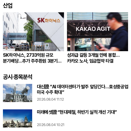
산업
SK하이닉스, 2733억원 규모
성과급 갈등 3개월 만에 봉합…
분기배당…추가 주주환원 3분기
카카오 노사, 임금협약 타결
확정
공시·종목분석
대신證 “AI 데이터센터가 발주 앞당긴다…효성중공업
미국 수주 확대”
2026.08.04 11:12
미래에셋證 “현대제철, 하반기 실적 개선 기대”
2026.08.04 10:21