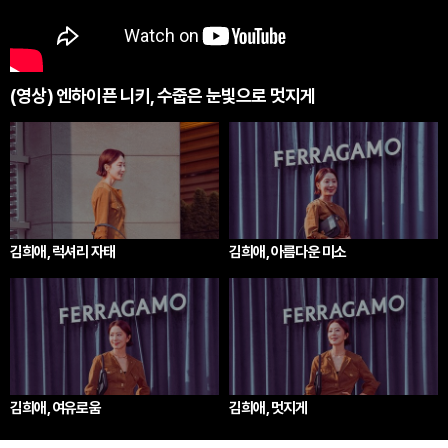
(영상) 엔하이픈 니키, 수줍은 눈빛으로 멋지게
김희애, 럭셔리 자태
김희애, 아름다운 미소
김희애, 여유로움
김희애, 멋지게