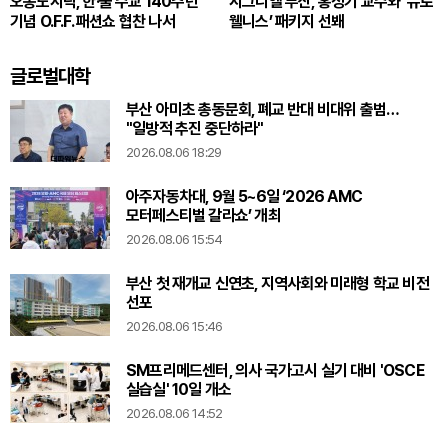
오봉도시락, 한·불 수교 140주년
시그니엘 부산, 홍정기 교수와 ‘뉴로
기념 O.F.F. 패션쇼 협찬 나서
웰니스’ 패키지 선봬
글로벌대학
부산 아미초 총동문회, 폐교 반대 비대위 출범…
"일방적 추진 중단하라"
2026.08.06 18:29
아주자동차대, 9월 5~6일 ‘2026 AMC
모터페스티벌 갈라쇼’ 개최
2026.08.06 15:54
부산 첫 재개교 신연초, 지역사회와 미래형 학교 비전
선포
2026.08.06 15:46
SM프리메드센터, 의사 국가고시 실기 대비 'OSCE
실습실' 10일 개소
2026.08.06 14:52