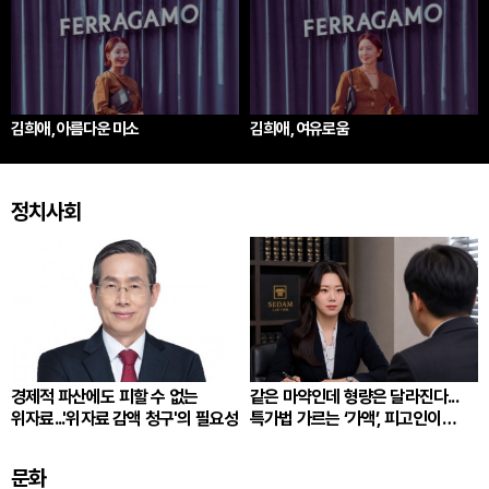
김희애, 아름다운 미소
김희애, 여유로움
정치사회
경제적 파산에도 피할 수 없는
같은 마약인데 형량은 달라진다...
위자료...'위자료 감액 청구'의 필요성
특가법 가르는 ‘가액’, 피고인이
따져봐야 할 것
문화