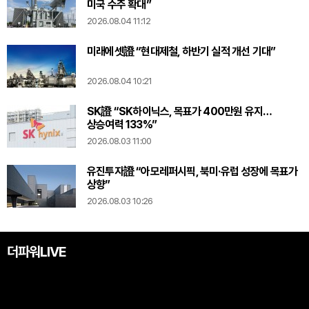
미국 수주 확대”
2026.08.04 11:12
미래에셋證 “현대제철, 하반기 실적 개선 기대”
2026.08.04 10:21
SK證 “SK하이닉스, 목표가 400만원 유지…
상승여력 133%”
2026.08.03 11:00
유진투자證 “아모레퍼시픽, 북미·유럽 성장에 목표가
상향”
2026.08.03 10:26
더파워LIVE