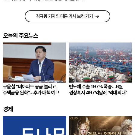
김규용 기자의 다른 기사 보러 가기
오늘의 주요뉴스
구윤철 “비아파트 공급 늘리고
반도체 수출 197% 폭증…6월
주택금융 완화”…추가 대책 예고
경상흑자 497억달러 ‘역대 최대’
경제