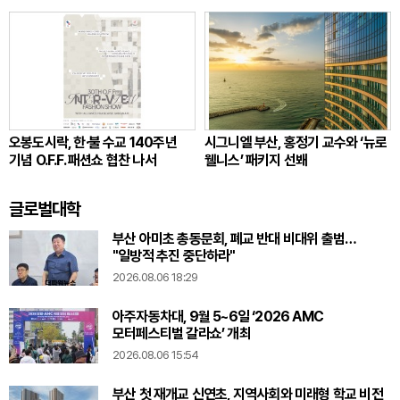
오봉도시락, 한·불 수교 140주년
시그니엘 부산, 홍정기 교수와 ‘뉴로
기념 O.F.F. 패션쇼 협찬 나서
웰니스’ 패키지 선봬
글로벌대학
부산 아미초 총동문회, 폐교 반대 비대위 출범…
"일방적 추진 중단하라"
2026.08.06 18:29
아주자동차대, 9월 5~6일 ‘2026 AMC
모터페스티벌 갈라쇼’ 개최
2026.08.06 15:54
부산 첫 재개교 신연초, 지역사회와 미래형 학교 비전