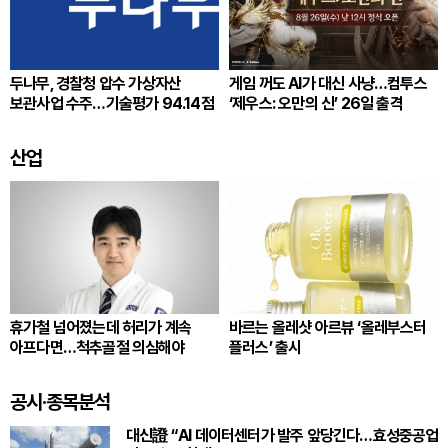
두나무, 경찰청 압수 가상자산
게임 꺼도 AI가 대신 사냥…컴투스
보관사업 수주…기술평가 94.14점
‘제우스: 오만의 신’ 26일 출격
산업
휴가철 넘어졌는데 허리가 계속
바르는 올레샷 아르뷰 ‘올레부스터
아프다면…척추골절 의심해야
플러스’ 출시
공시·종목분석
대신證 “AI 데이터센터가 발주 앞당긴다…효성중공업