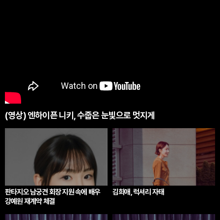
(영상) 엔하이픈 니키, 수줍은 눈빛으로 멋지게
판타지오 남궁견 회장 지원 속에 배우
김희애, 럭셔리 자태
강예원 재계약 체결