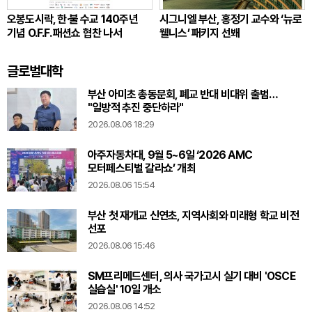
오봉도시락, 한·불 수교 140주년
시그니엘 부산, 홍정기 교수와 ‘뉴로
기념 O.F.F. 패션쇼 협찬 나서
웰니스’ 패키지 선봬
글로벌대학
부산 아미초 총동문회, 폐교 반대 비대위 출범…
"일방적 추진 중단하라"
2026.08.06 18:29
아주자동차대, 9월 5~6일 ‘2026 AMC
모터페스티벌 갈라쇼’ 개최
2026.08.06 15:54
부산 첫 재개교 신연초, 지역사회와 미래형 학교 비전
선포
2026.08.06 15:46
SM프리메드센터, 의사 국가고시 실기 대비 'OSCE
실습실' 10일 개소
2026.08.06 14:52