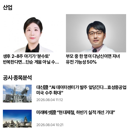
산업
생후 2~8주 아기가 ‘분수토’
부모 중 한 명이 다낭신이면 자녀
반복한다면…단순 게움 아닐 수
유전 가능성 50%
있다
공시·종목분석
대신證 “AI 데이터센터가 발주 앞당긴다…효성중공업
미국 수주 확대”
2026.08.04 11:12
미래에셋證 “현대제철, 하반기 실적 개선 기대”
2026.08.04 10:21