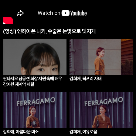
(영상) 엔하이픈 니키, 수줍은 눈빛으로 멋지게
판타지오 남궁견 회장 지원 속에 배우
김희애, 럭셔리 자태
강예원 재계약 체결
김희애, 아름다운 미소
김희애, 여유로움