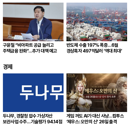
구윤철 “비아파트 공급 늘리고
반도체 수출 197% 폭증…6월
주택금융 완화”…추가 대책 예고
경상흑자 497억달러 ‘역대 최대’
경제
두나무, 경찰청 압수 가상자산
게임 꺼도 AI가 대신 사냥…컴투스
보관사업 수주…기술평가 94.14점
‘제우스: 오만의 신’ 26일 출격