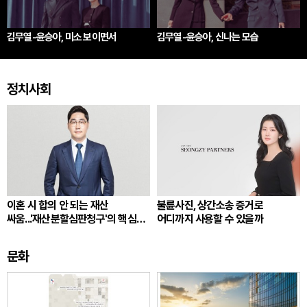
김무열-윤승아, 미소 보이면서
김무열-윤승아, 신나는 모습
정치사회
이혼 시 합의 안 되는 재산
불륜사진, 상간소송 증거로
싸움...'재산분할심판청구'의 핵심
어디까지 사용할 수 있을까
쟁점
문화