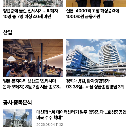
청년층에 몰린 전세사기…피해자
신협, 4000억 고창 해상풍력에
10명 중 7명 이상 40세 미만
1000억원 금융지원
산업
일본 몬자야키 브랜드 ‘츠키시마
경희대병원, 환자경험평가
몬자 모헤지’, 8월 7일 서울 종로3가
93.38점…서울 상급종합병원 3위
한국 1호점 오픈
공시·종목분석
대신證 “AI 데이터센터가 발주 앞당긴다…효성중공업
미국 수주 확대”
2026.08.04 11:12