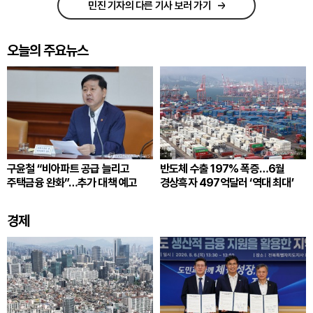
민진 기자의 다른 기사 보러 가기
오늘의 주요뉴스
구윤철 “비아파트 공급 늘리고
반도체 수출 197% 폭증…6월
주택금융 완화”…추가 대책 예고
경상흑자 497억달러 ‘역대 최대’
경제