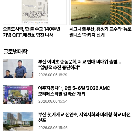
오봉도시락, 한·불 수교 140주년
시그니엘 부산, 홍정기 교수와 ‘뉴로
기념 O.F.F. 패션쇼 협찬 나서
웰니스’ 패키지 선봬
글로벌대학
부산 아미초 총동문회, 폐교 반대 비대위 출범…
"일방적 추진 중단하라"
2026.08.06 18:29
아주자동차대, 9월 5~6일 ‘2026 AMC
모터페스티벌 갈라쇼’ 개최
2026.08.06 15:54
부산 첫 재개교 신연초, 지역사회와 미래형 학교 비전
선포
2026.08.06 15:46