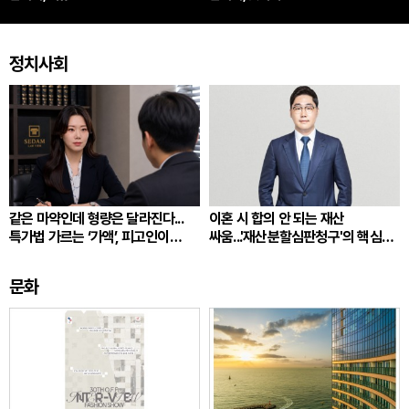
정치사회
같은 마약인데 형량은 달라진다...
이혼 시 합의 안 되는 재산
특가법 가르는 ‘가액’, 피고인이
싸움...'재산분할심판청구'의 핵심
따져봐야 할 것
쟁점
문화