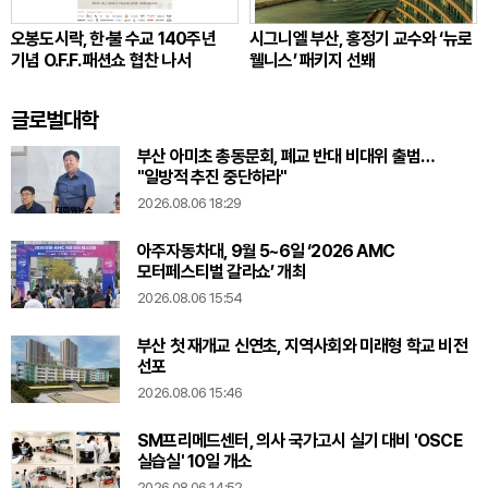
오봉도시락, 한·불 수교 140주년
시그니엘 부산, 홍정기 교수와 ‘뉴로
기념 O.F.F. 패션쇼 협찬 나서
웰니스’ 패키지 선봬
글로벌대학
부산 아미초 총동문회, 폐교 반대 비대위 출범…
"일방적 추진 중단하라"
2026.08.06 18:29
아주자동차대, 9월 5~6일 ‘2026 AMC
모터페스티벌 갈라쇼’ 개최
2026.08.06 15:54
부산 첫 재개교 신연초, 지역사회와 미래형 학교 비전
선포
2026.08.06 15:46
SM프리메드센터, 의사 국가고시 실기 대비 'OSCE
실습실' 10일 개소
2026.08.06 14:52