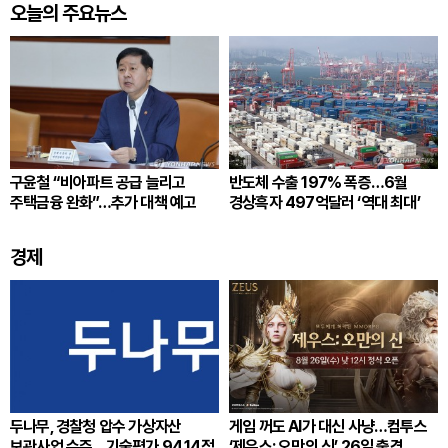
오늘의 주요뉴스
구윤철 “비아파트 공급 늘리고
반도체 수출 197% 폭증…6월
주택금융 완화”…추가 대책 예고
경상흑자 497억달러 ‘역대 최대’
경제
두나무, 경찰청 압수 가상자산
게임 꺼도 AI가 대신 사냥…컴투스
보관사업 수주…기술평가 94.14점
‘제우스: 오만의 신’ 26일 출격