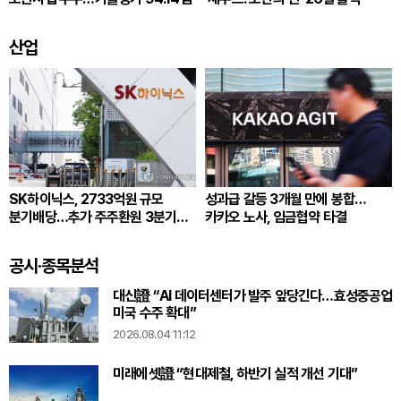
산업
SK하이닉스, 2733억원 규모
성과급 갈등 3개월 만에 봉합…
분기배당…추가 주주환원 3분기
카카오 노사, 임금협약 타결
확정
공시·종목분석
대신證 “AI 데이터센터가 발주 앞당긴다…효성중공업
미국 수주 확대”
2026.08.04 11:12
미래에셋證 “현대제철, 하반기 실적 개선 기대”