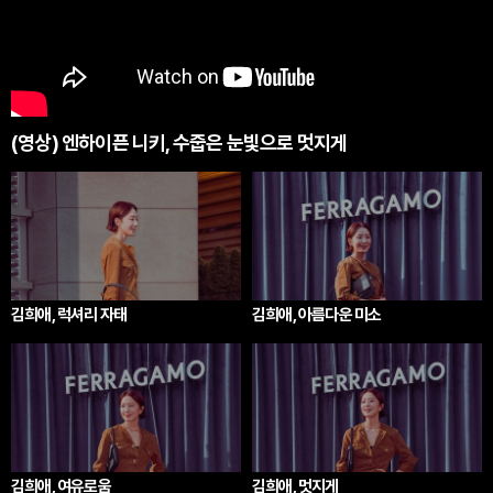
(영상) 엔하이픈 니키, 수줍은 눈빛으로 멋지게
김희애, 럭셔리 자태
김희애, 아름다운 미소
김희애, 여유로움
김희애, 멋지게