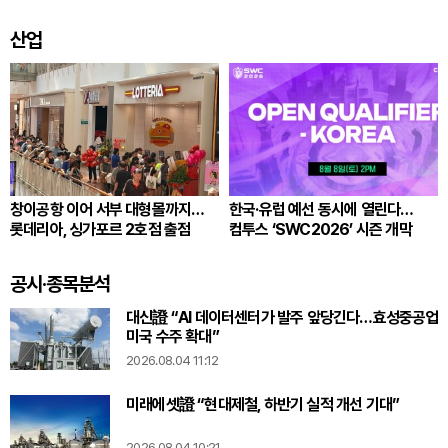
잇는다
산업
창이공항 이어 서부 대형몰까지…
한국·유럽 예선 동시에 열린다…
롯데리아, 싱가포르 2호점 출점
컴투스 ‘SWC2026’ 시즌 개막
공시·종목분석
대신證 “AI 데이터센터가 발주 앞당긴다…효성중공업
미국 수주 확대”
2026.08.04 11:12
미래에셋證 “현대제철, 하반기 실적 개선 기대”
2026.08.04 10:21