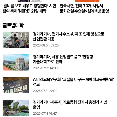
'발레를 보고 배우고 경험한다' 시민
한국서련, 전국 70개 서점서
참여 축제 'NBF:B' 21일 개막
문화요일 수요일×심야책방 운영
글로벌대학
경기과기대, 전기차·수소·AI 제조 인재 양성으로
산업전환 대응
2026.08.04 09:20
경기과기대, 시흥 산업벨트 품고 ‘현장형
기술대학’으로 진화
2026.07.22 14:30
AI미래교육연구회, '교실을 바꾸는 AI미래교육박람회'
성료
2026.07.21 22:30
경기과기대·시흥시, 가로등형 전기차 충전기 시범
운영
2026.07.13 16:47