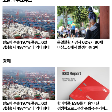
오늘의 주요뉴스
반도체 수출 197% 폭증…6월
온열질환 사망자 62%가 80세
경상흑자 497억달러 ‘역대 최대’
이상…집에서 발생 비중 3배
경제
반도체 수출 197% 폭증…6월
한미약품, ESG를 ‘비용’ 아닌
경상흑자 497억달러 ‘역대 최대’
경쟁력으로…생산·준법·주주가치