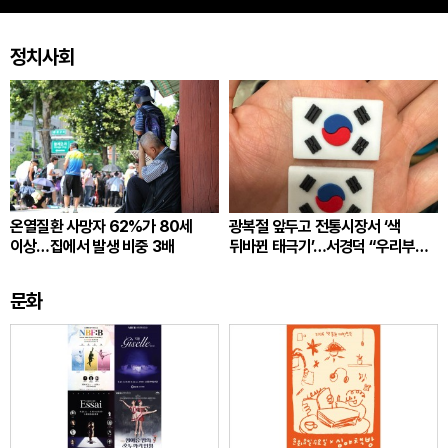
정치사회
온열질환 사망자 62%가 80세
광복절 앞두고 전통시장서 ‘색
이상…집에서 발생 비중 3배
뒤바뀐 태극기’…서경덕 “우리부터
각성”
문화