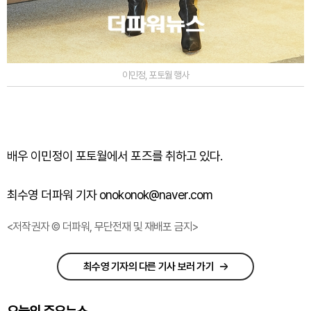
이민정, 포토월 행사
배우
이민정이
포토월에서
포즈를
취하고
있다
.
최수영 더파워 기자 onokonok@naver.com
<저작권자 © 더파워, 무단전재 및 재배포 금지>
최수영 기자의 다른 기사 보러 가기