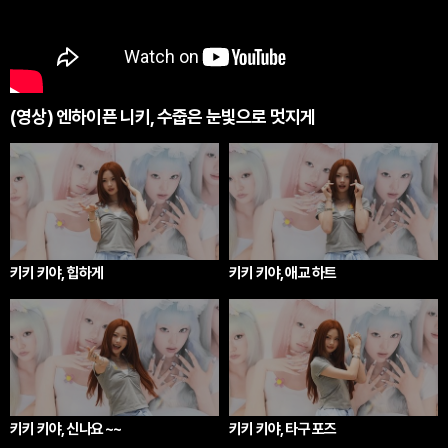
(영상) 엔하이픈 니키, 수줍은 눈빛으로 멋지게
키키 키야, 힙하게
키키 키야, 애교 하트
키키 키야, 신나요 ~~
키키 키야, 타구 포즈