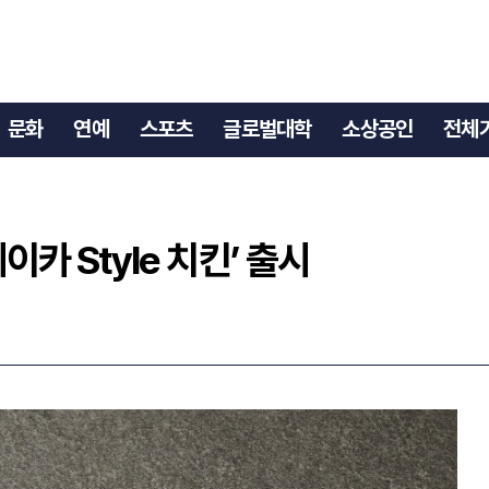
메이카 Style 치킨’ 출시
문화
연예
스포츠
글로벌대학
소상공인
전체
이카 Style 치킨’ 출시