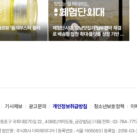
아르뷰 ‘올레부스터 플러
체험단시대, 강남맛집과 업무협약 체결
로 배송형 협찬 확대·플랫폼 성장 기반 강
화
기사제보
광고문의
개인정보취급방침
청소년보호정책
이
구 국회대로70길 22 , 408호(여의도동, 금강빌딩) | 대표전화 : 02-784-7717 |
| 법인명 : 주식회사 더파워미디어 | 등록번호 : 서울 아05063 | 등록일 : 2018-03-31 