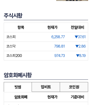
주식시황
항목
현재가
전일대비
코스피
6,258.77
▼37.61
코스닥
798.81
▼2.86
코스피200
974.73
▼8.19
암호화폐시황
빗썸
업비트
코인원
암호화폐
현재가
기준대비