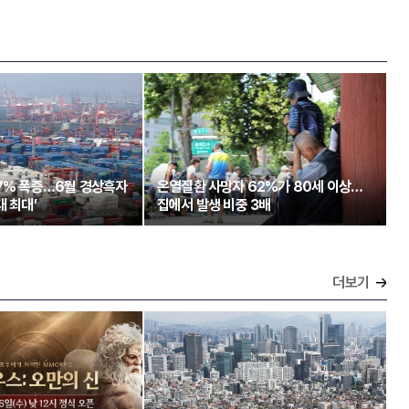
97% 폭증…6월 경상흑자
온열질환 사망자 62%가 80세 이상…
대 최대’
집에서 발생 비중 3배
더보기