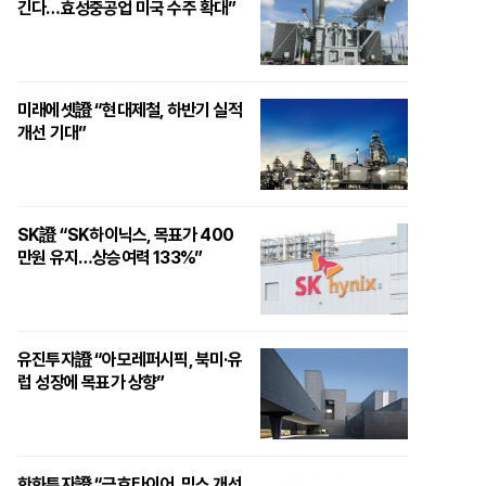
긴다…효성중공업 미국 수주 확대”
미래에셋證 “현대제철, 하반기 실적
개선 기대”
SK證 “SK하이닉스, 목표가 400
만원 유지…상승여력 133%”
유진투자證 “아모레퍼시픽, 북미·유
럽 성장에 목표가 상향”
한화투자證 “금호타이어, 믹스 개선