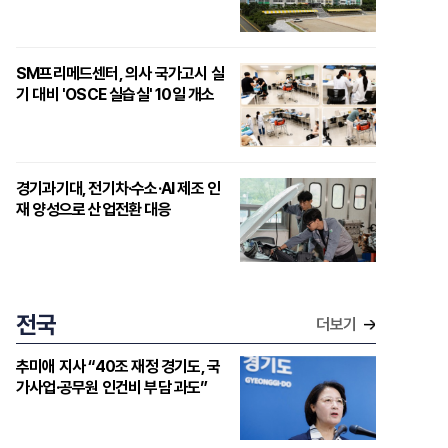
SM프리메드센터, 의사 국가고시 실
기 대비 'OSCE 실습실' 10일 개소
경기과기대, 전기차·수소·AI 제조 인
재 양성으로 산업전환 대응
전국
더보기
추미애 지사 “40조 재정 경기도, 국
가사업·공무원 인건비 부담 과도”