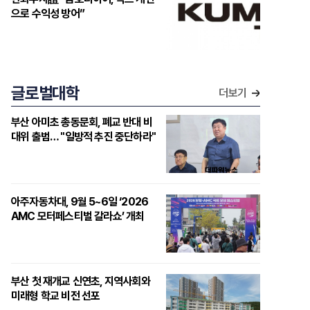
으로 수익성 방어”
글로벌대학
더보기
부산 아미초 총동문회, 폐교 반대 비
대위 출범… "일방적 추진 중단하라"
아주자동차대, 9월 5~6일 ‘2026
AMC 모터페스티벌 갈라쇼’ 개최
부산 첫 재개교 신연초, 지역사회와
미래형 학교 비전 선포