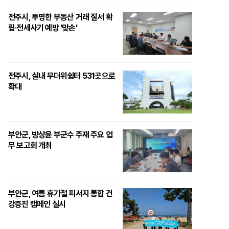
전주시, 투명한 부동산 거래 질서 확
립·전세사기 예방 ‘맞손’
전주시, 실내 무더위쉼터 531곳으로
확대
부안군, 방상윤 부군수 주재 주요 업
무 보고회 개최
부안군, 여름 휴가철 피서지 통합 건
강증진 캠페인 실시