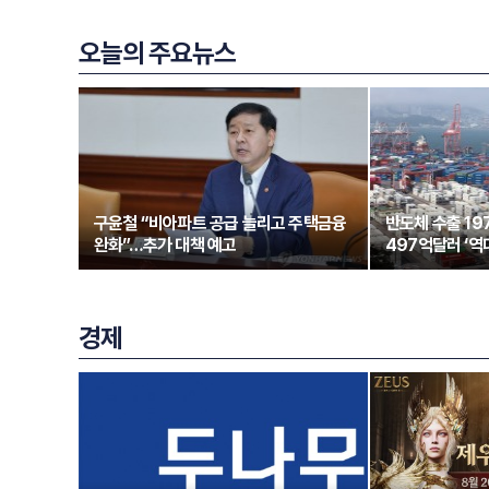
오늘의 주요뉴스
구윤철 “비아파트 공급 늘리고 주택금융
반도체 수출 1
완화”…추가 대책 예고
497억달러 ‘역
경제