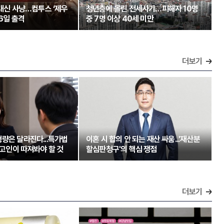
 대신 사냥…컴투스 ‘제우
청년층에 몰린 전세사기…피해자 10명
26일 출격
중 7명 이상 40세 미만
더보기
량은 달라진다...특가법
이혼 시 합의 안 되는 재산 싸움...'재산분
 피고인이 따져봐야 할 것
할심판청구'의 핵심 쟁점
더보기