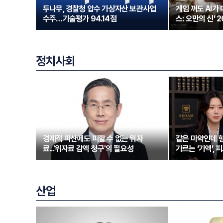
두나무, 경찰청 압수 가상자산 보관사업
게임 꺼도 AI가
수주…기술평가 94.14점
스: 오만의 신’ 
정치사회
경제적 파산에도 피할 수 없는 위자
같은 마약인데 형
료...'위자료 감액 청구'의 필요성
가르는 ‘가액’,
산업