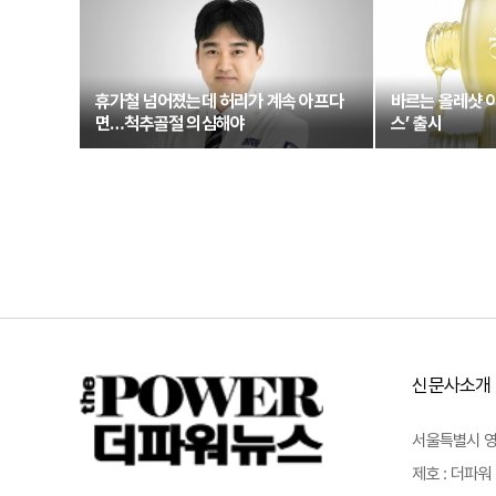
휴가철 넘어졌는데 허리가 계속 아프다
바르는 올레샷 
면…척추골절 의심해야
스’ 출시
신문사소개
서울특별시 영등포
제호 : 더파워 