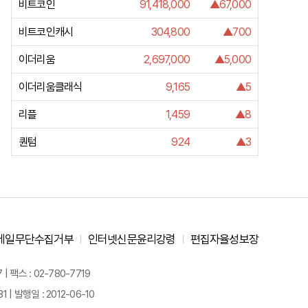
비트코인
91,418,000
▲67,000
비트코인캐시
304,800
▲700
이더리움
2,697,000
▲5,000
이더리움클래식
9,165
▲5
리플
1,459
▲8
퀀텀
924
▲3
메일무단수집거부
인터넷신문윤리강령
편집자율성보장
 팩스 : 02-780-7719
| 발행일 : 2012-06-10