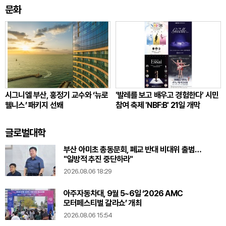
문화
시그니엘 부산, 홍정기 교수와 ‘뉴로
'발레를 보고 배우고 경험한다' 시민
웰니스’ 패키지 선봬
참여 축제 'NBF:B' 21일 개막
글로벌대학
부산 아미초 총동문회, 폐교 반대 비대위 출범…
"일방적 추진 중단하라"
2026.08.06 18:29
아주자동차대, 9월 5~6일 ‘2026 AMC
모터페스티벌 갈라쇼’ 개최
2026.08.06 15:54