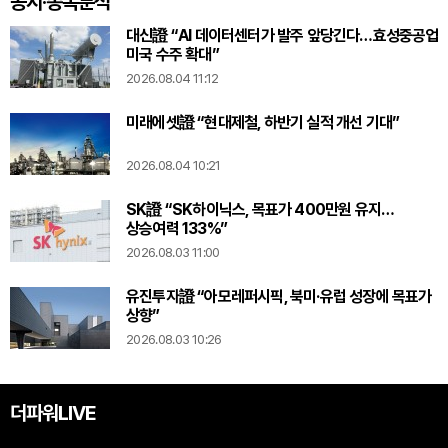
공시·종목분석
대신證 “AI 데이터센터가 발주 앞당긴다…효성중공업
미국 수주 확대”
2026.08.04 11:12
미래에셋證 “현대제철, 하반기 실적 개선 기대”
2026.08.04 10:21
SK證 “SK하이닉스, 목표가 400만원 유지…
상승여력 133%”
2026.08.03 11:00
유진투자證 “아모레퍼시픽, 북미·유럽 성장에 목표가
상향”
2026.08.03 10:26
더파워LIVE