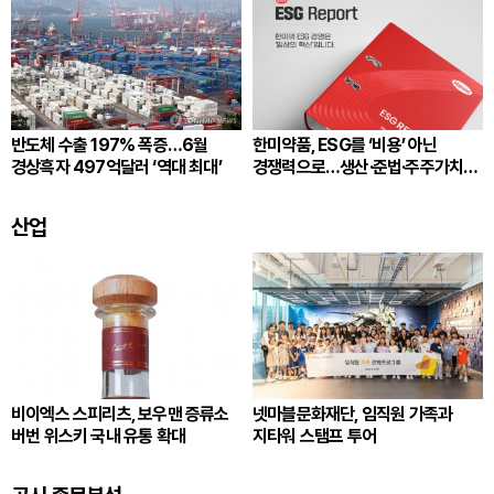
반도체 수출 197% 폭증…6월
한미약품, ESG를 ‘비용’ 아닌
경상흑자 497억달러 ‘역대 최대’
경쟁력으로…생산·준법·주주가치
잇는다
산업
비이엑스 스피리츠, 보우맨 증류소
넷마블문화재단, 임직원 가족과
버번 위스키 국내 유통 확대
지타워 스탬프 투어