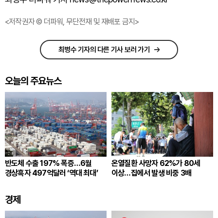
<저작권자 © 더파워, 무단전재 및 재배포 금지>
최병수 기자의 다른 기사 보러 가기
오늘의 주요뉴스
반도체 수출 197% 폭증…6월
온열질환 사망자 62%가 80세
경상흑자 497억달러 ‘역대 최대’
이상…집에서 발생 비중 3배
경제