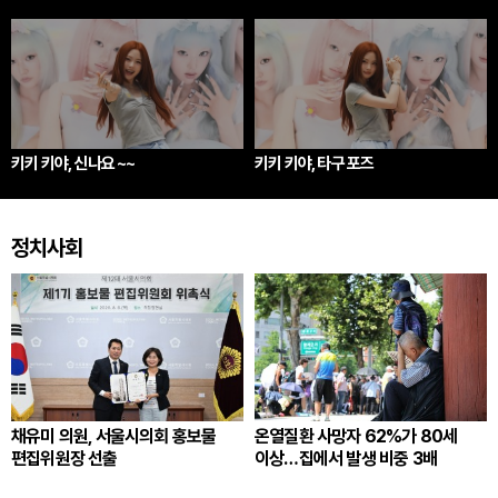
키키 키야, 신나요 ~~
키키 키야, 타구 포즈
정치사회
채유미 의원, 서울시의회 홍보물
온열질환 사망자 62%가 80세
편집위원장 선출
이상…집에서 발생 비중 3배