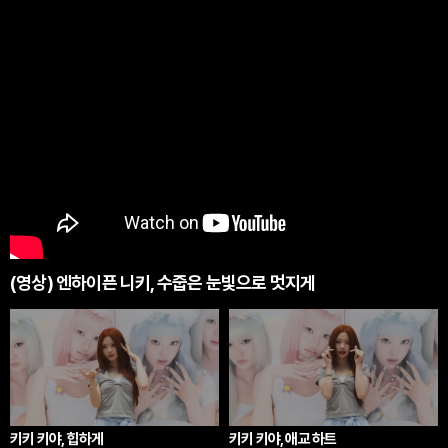
(영상) 엔하이픈 니키, 수줍은 눈빛으로 멋지게
키키 키야, 힙하게
키키 키야, 애교 하트