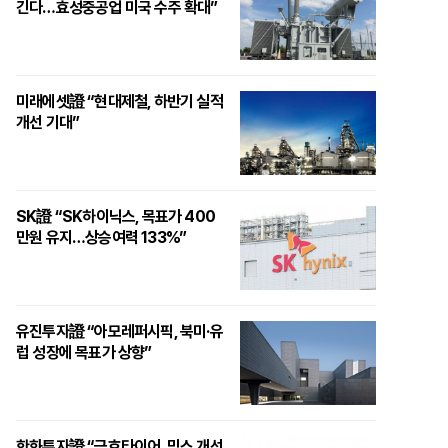
긴다…효성중공업 미국 수주 확대”
미래에셋證 “현대제철, 하반기 실적
개선 기대”
SK證 “SK하이닉스, 목표가 400
만원 유지…상승여력 133%”
유진투자證 “아모레퍼시픽, 북미·유
럽 성장에 목표가 상향”
한화투자證 “금호타이어, 믹스 개선