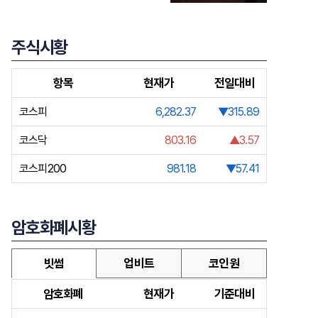
주식시황
항목
현재가
전일대비
코스피
6,282.37
▼315.89
코스닥
803.16
▲3.57
코스피200
981.18
▼57.41
암호화폐시황
빗썸
업비트
코인원
암호화폐
현재가
기준대비