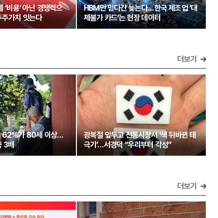
를 ‘비용’ 아닌 경쟁력으
HBM만 믿다간 늦는다…한국 제조업 ‘대
주주가치 잇는다
체불가 카드’는 현장 데이터
더보기
 62%가 80세 이상…
광복절 앞두고 전통시장서 ‘색 뒤바뀐 태
 3배
극기’…서경덕 “우리부터 각성”
더보기