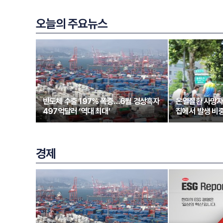
오늘의 주요뉴스
반도체 수출 197% 폭증…6월 경상흑자
온열질환 사망자
497억달러 ‘역대 최대’
집에서 발생 비중
경제