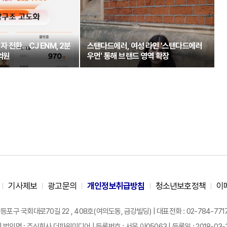
 전환…CJ ENM, 2분
스탠다드에러, 여성 라인 '스탠다드에러
억원
우먼' 통해 브랜드 영역 확장
기사제보
광고문의
개인정보취급방침
청소년보호정책
이
구 국회대로70길 22 , 408호(여의도동, 금강빌딩) | 대표전화 : 02-784-7717 |
| 법인명 : 주식회사 더파워미디어 | 등록번호 : 서울 아05063 | 등록일 : 2018-03-31 