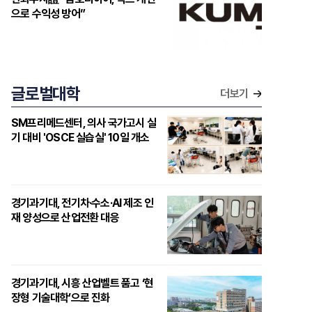
으로 수익성 방어”
글로벌대학
더보기
SM프리메드센터, 의사 국가고시 실
기 대비 'OSCE 실습실' 10일 개소
경기과기대, 전기차·수소·AI 제조 인
재 양성으로 산업전환 대응
경기과기대, 시흥 산업벨트 품고 ‘현
장형 기술대학’으로 진화