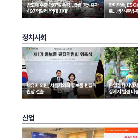
반도체 수출 197% 폭증…6월 경상흑자
한미약품, ESG
497억달러 ‘역대 최대’
로…생산·준법·
정치사회
채유미 의원, 서울시의회 홍보물 편집위
온열질환 사망자
원장 선출
집에서 발생 비중
산업