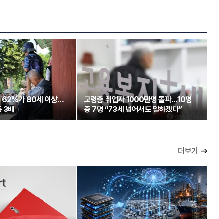
 62%가 80세 이상…
고령층 취업자 1000만명 돌파…10명
 3배
중 7명 “73세 넘어서도 일하겠다”
더보기