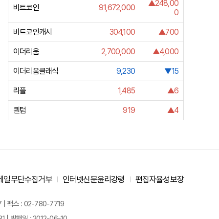
▲248,00
비트코인
91,672,000
0
비트코인캐시
304,100
▲700
이더리움
2,700,000
▲4,000
이더리움클래식
9,230
▼15
리플
1,485
▲6
퀀텀
919
▲4
메일무단수집거부
인터넷신문윤리강령
편집자율성보장
 팩스 : 02-780-7719
| 발행일 : 2012-06-10