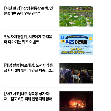
[사진 한 장]“장성 황룡강 순백, 연
분홍 1만 송이 연꽃 민개”
전남자치경찰위, 시민에게 한걸음
더 다가가는 퀴즈 이벤트
[해경 활동]목포해경, 도서지역 응
급환자 3명 잇따라 긴급 이송…24
시간 생명지킴이 ‘톡톡’
[사건 사고]나주 성북동 상가 화
재…점포 8곳 피해·인명피해 없어