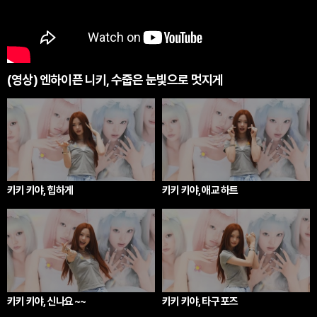
(영상) 엔하이픈 니키, 수줍은 눈빛으로 멋지게
키키 키야, 힙하게
키키 키야, 애교 하트
키키 키야, 신나요 ~~
키키 키야, 타구 포즈