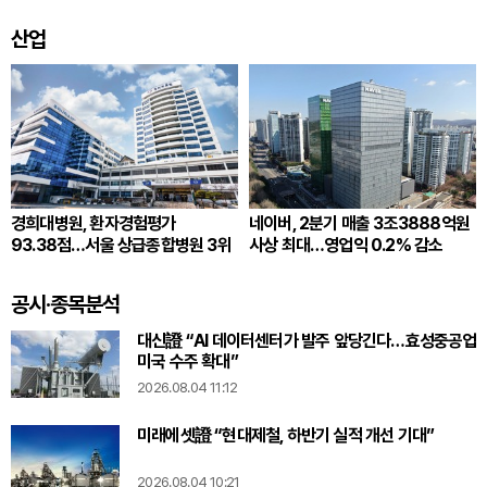
산업
경희대병원, 환자경험평가
네이버, 2분기 매출 3조3888억원
93.38점…서울 상급종합병원 3위
사상 최대…영업익 0.2% 감소
공시·종목분석
대신證 “AI 데이터센터가 발주 앞당긴다…효성중공업
미국 수주 확대”
2026.08.04 11:12
미래에셋證 “현대제철, 하반기 실적 개선 기대”
2026.08.04 10:21