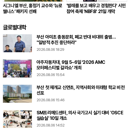
시그니엘 부산, 홍정기 교수와 ‘뉴로
'발레를 보고 배우고 경험한다' 시민
웰니스’ 패키지 선봬
참여 축제 'NBF:B' 21일 개막
글로벌대학
부산 아미초 총동문회, 폐교 반대 비대위 출범…
"일방적 추진 중단하라"
2026.08.06 18:29
아주자동차대, 9월 5~6일 ‘2026 AMC
모터페스티벌 갈라쇼’ 개최
2026.08.06 15:54
부산 첫 재개교 신연초, 지역사회와 미래형 학교 비전
선포
2026.08.06 15:46
SM프리메드센터, 의사 국가고시 실기 대비 'OSCE
실습실' 10일 개소
2026.08.06 14:52