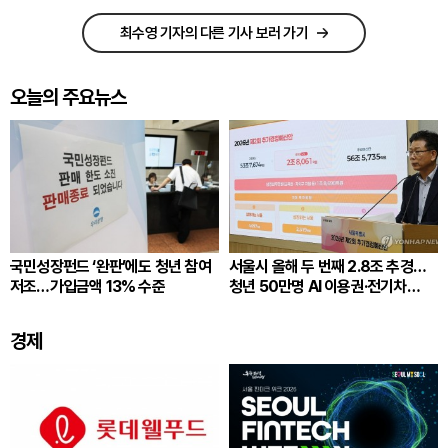
최수영 기자의 다른 기사 보러 가기
오늘의 주요뉴스
국민성장펀드 ‘완판’에도 청년 참여
서울시 올해 두 번째 2.8조 추경…
저조…가입금액 13% 수준
청년 50만명 AI 이용권·전기차
2만6500대 지원
경제