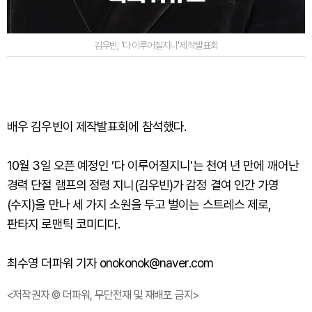
김우빈, '다 이루어질지니'제작발표회
배우 김우빈이 제작발표회에 참석했다.
10
월
3
일
오픈
예정인
’
다
이루어질지니
'
는
천여
년
만에
깨어난
경력
단절
램프의
정령
지니
(
김우빈
)
가
감정
결여
인간
가영
(
수지
)
을
만나
세
가지
소원을
두고
벌이는
스트레스
제로
,
판타지
로맨틱
코미디다
.
최수영 더파워 기자 onokonok@naver.com
<저작권자 © 더파워, 무단전재 및 재배포 금지>