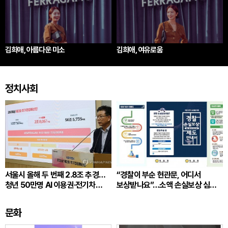
김희애, 아름다운 미소
김희애, 여유로움
정치사회
서울시 올해 두 번째 2.8조 추경…
“경찰이 부순 현관문, 어디서
청년 50만명 AI 이용권·전기차
보상받나요”…소액 손실보상 심의
2만6500대 지원
빨라진다
문화