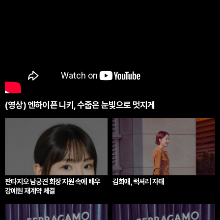
(영상) 엔하이픈 니키, 수줍은 눈빛으로 멋지게
판타지오 남궁견 회장 지원 속에 배우
김희애, 럭셔리 자태
강예원 재계약 체결