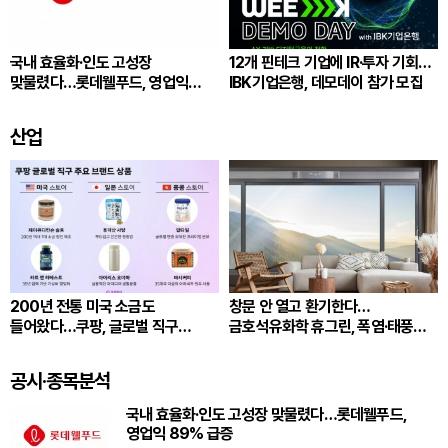
국내 효율화·인도 고성장
12개 핀테크 기업에 IR·투자 기회…
맞물렸다…롯데웰푸드, 영업익
IBK기업은행, 데모데이 참가 모집
89% 급증
산업
200년 전통 미국 소금도
창문 안 열고 환기한다…
들어왔다…쿠팡, 글로벌 직구
금호석유화학 휴그린, 폭염·태풍
600개 브랜드 확대
겨냥
공시·종목분석
국내 효율화·인도 고성장 맞물렸다…롯데웰푸드,
영업익 89% 급증