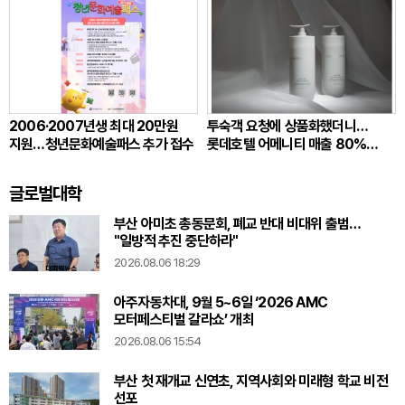
2006·2007년생 최대 20만원
투숙객 요청에 상품화했더니…
지원…청년문화예술패스 추가 접수
롯데호텔 어메니티 매출 80%
뛰었다
글로벌대학
부산 아미초 총동문회, 폐교 반대 비대위 출범…
"일방적 추진 중단하라"
2026.08.06 18:29
아주자동차대, 9월 5~6일 ‘2026 AMC
모터페스티벌 갈라쇼’ 개최
2026.08.06 15:54
부산 첫 재개교 신연초, 지역사회와 미래형 학교 비전
선포