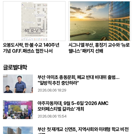
오봉도시락, 한·불 수교 140주년
시그니엘 부산, 홍정기 교수와 ‘뉴로
기념 O.F.F. 패션쇼 협찬 나서
웰니스’ 패키지 선봬
글로벌대학
부산 아미초 총동문회, 폐교 반대 비대위 출범…
"일방적 추진 중단하라"
2026.08.06 18:29
아주자동차대, 9월 5~6일 ‘2026 AMC
모터페스티벌 갈라쇼’ 개최
2026.08.06 15:54
부산 첫 재개교 신연초, 지역사회와 미래형 학교 비전