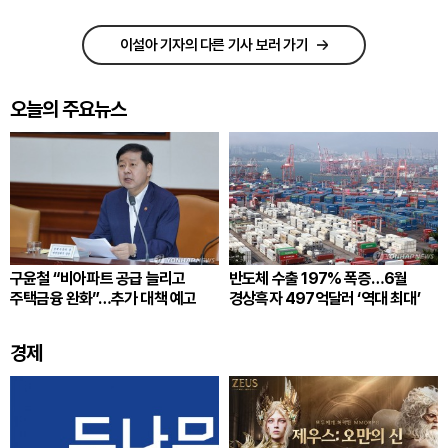
이설아 기자의 다른 기사 보러 가기
오늘의 주요뉴스
구윤철 “비아파트 공급 늘리고
반도체 수출 197% 폭증…6월
주택금융 완화”…추가 대책 예고
경상흑자 497억달러 ‘역대 최대’
경제