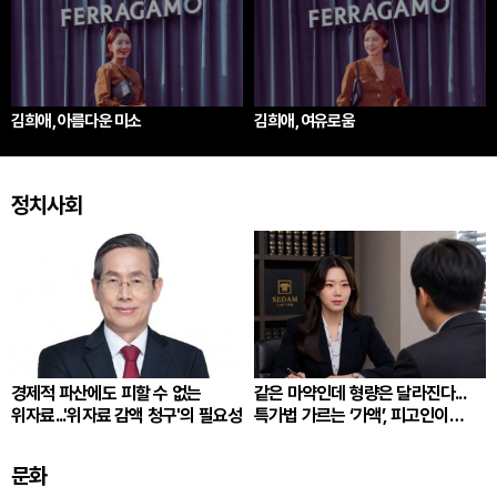
김희애, 아름다운 미소
김희애, 여유로움
정치사회
경제적 파산에도 피할 수 없는
같은 마약인데 형량은 달라진다...
위자료...'위자료 감액 청구'의 필요성
특가법 가르는 ‘가액’, 피고인이
따져봐야 할 것
문화