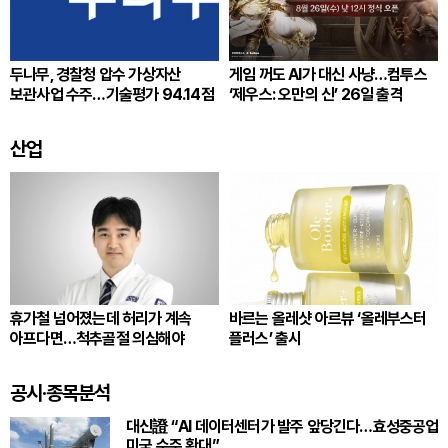
두나무, 경찰청 압수 가상자산
게임 꺼도 AI가 대신 사냥…컴투스
보관사업 수주…기술평가 94.14점
‘제우스: 오만의 신’ 26일 출격
산업
휴가철 넘어졌는데 허리가 계속
바르는 올레샷 아르뷰 ‘올레부스터
아프다면…척추골절 의심해야
플러스’ 출시
공시·종목분석
대신證 “AI 데이터센터가 발주 앞당긴다…효성중공업
미국 수주 확대”