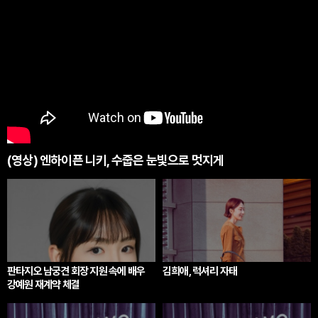
(영상) 엔하이픈 니키, 수줍은 눈빛으로 멋지게
판타지오 남궁견 회장 지원 속에 배우
김희애, 럭셔리 자태
강예원 재계약 체결