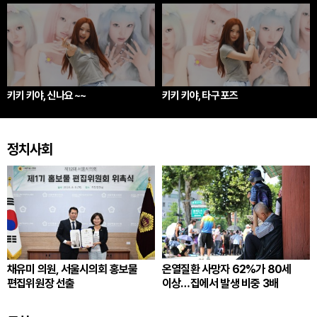
키키 키야, 신나요 ~~
키키 키야, 타구 포즈
정치사회
채유미 의원, 서울시의회 홍보물
온열질환 사망자 62%가 80세
편집위원장 선출
이상…집에서 발생 비중 3배