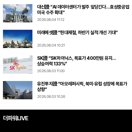
대신證 “AI 데이터센터가 발주 앞당긴다…효성중공업
미국 수주 확대”
2026.08.04 11:12
미래에셋證 “현대제철, 하반기 실적 개선 기대”
2026.08.04 10:21
SK證 “SK하이닉스, 목표가 400만원 유지…
상승여력 133%”
2026.08.03 11:00
유진투자證 “아모레퍼시픽, 북미·유럽 성장에 목표가
상향”
2026.08.03 10:26
더파워LIVE