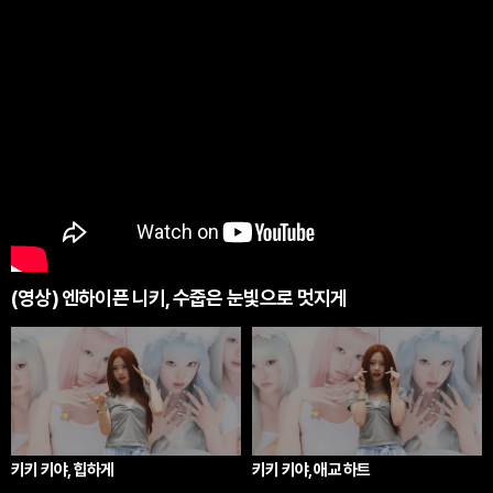
(영상) 엔하이픈 니키, 수줍은 눈빛으로 멋지게
키키 키야, 힙하게
키키 키야, 애교 하트