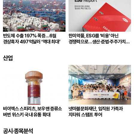
반도체 수출 197% 폭증…6월
한미약품, ESG를 ‘비용’ 아닌
경상흑자 497억달러 ‘역대 최대’
경쟁력으로…생산·준법·주주가치
잇는다
산업
비이엑스 스피리츠, 보우맨 증류소
넷마블문화재단, 임직원 가족과
버번 위스키 국내 유통 확대
지타워 스탬프 투어
공시·종목분석