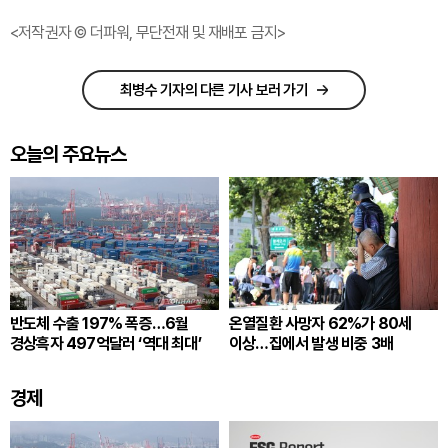
<저작권자 © 더파워, 무단전재 및 재배포 금지>
최병수 기자의 다른 기사 보러 가기
오늘의 주요뉴스
반도체 수출 197% 폭증…6월
온열질환 사망자 62%가 80세
경상흑자 497억달러 ‘역대 최대’
이상…집에서 발생 비중 3배
경제