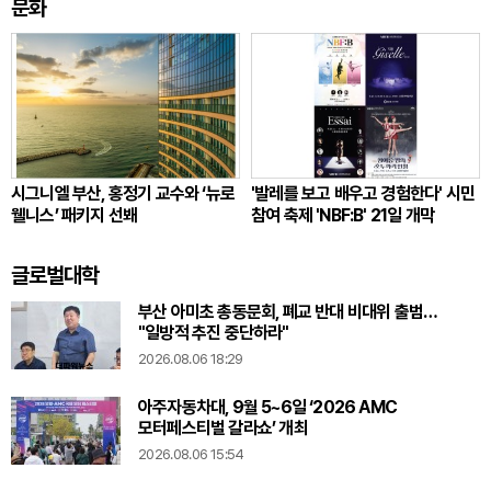
문화
시그니엘 부산, 홍정기 교수와 ‘뉴로
'발레를 보고 배우고 경험한다' 시민
웰니스’ 패키지 선봬
참여 축제 'NBF:B' 21일 개막
글로벌대학
부산 아미초 총동문회, 폐교 반대 비대위 출범…
"일방적 추진 중단하라"
2026.08.06 18:29
아주자동차대, 9월 5~6일 ‘2026 AMC
모터페스티벌 갈라쇼’ 개최
2026.08.06 15:54