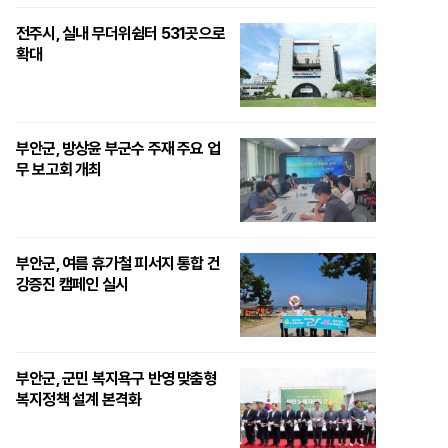
전주시, 실내 무더위쉼터 531곳으로
확대
부안군, 방상윤 부군수 주재 주요 업
무 보고회 개최
부안군, 여름 휴가철 피서지 통합 건
강증진 캠페인 실시
부안군, 군민 복지욕구 반영 맞춤형
복지정책 설계 본격화