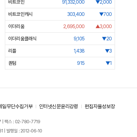
비트코인
91,332,000
▼2,000
비트코인캐시
303,400
▼700
이더리움
2,695,000
▲3,000
이더리움클래식
9,105
▼20
리플
1,438
▼3
퀀텀
915
▼1
메일무단수집거부
인터넷신문윤리강령
편집자율성보장
 팩스 : 02-780-7719
| 발행일 : 2012-06-10