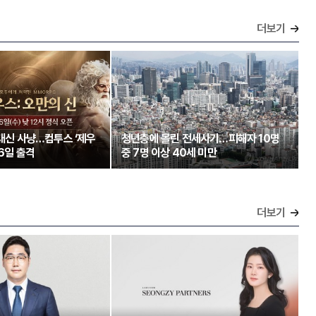
더보기
 대신 사냥…컴투스 ‘제우
청년층에 몰린 전세사기…피해자 10명
26일 출격
중 7명 이상 40세 미만
더보기