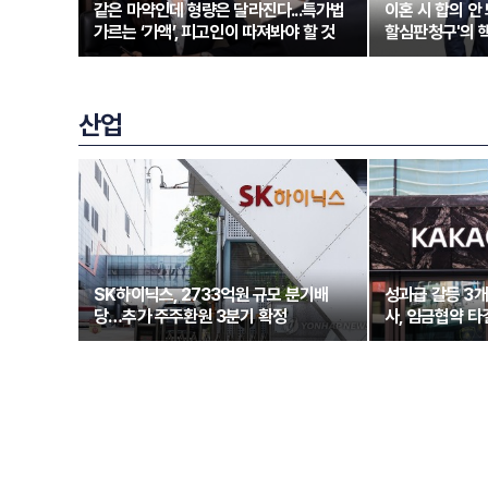
같은 마약인데 형량은 달라진다...특가법
이혼 시 합의 안 
가르는 ‘가액’, 피고인이 따져봐야 할 것
할심판청구'의 
산업
SK하이닉스, 2733억원 규모 분기배
성과급 갈등 3
당…추가 주주환원 3분기 확정
사, 임금협약 타