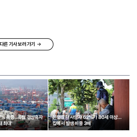
다른 기사 보러 가기
97% 폭증…6월 경상흑자
온열질환 사망자 62%가 80세 이상…
대 최대’
집에서 발생 비중 3배