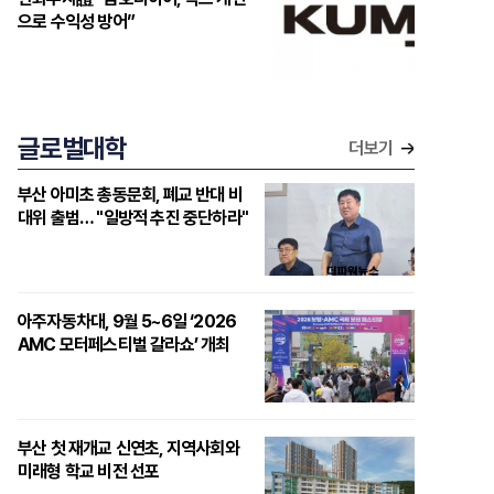
으로 수익성 방어”
글로벌대학
더보기
부산 아미초 총동문회, 폐교 반대 비
대위 출범… "일방적 추진 중단하라"
아주자동차대, 9월 5~6일 ‘2026
AMC 모터페스티벌 갈라쇼’ 개최
부산 첫 재개교 신연초, 지역사회와
미래형 학교 비전 선포