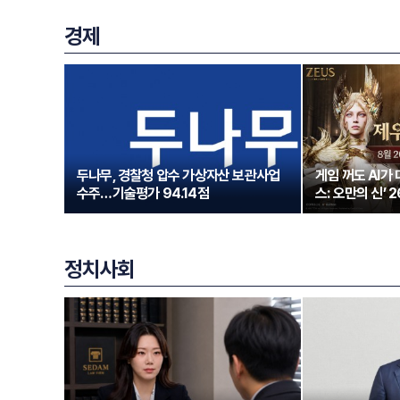
경제
두나무, 경찰청 압수 가상자산 보관사업
게임 꺼도 AI가
수주…기술평가 94.14점
스: 오만의 신’ 
정치사회