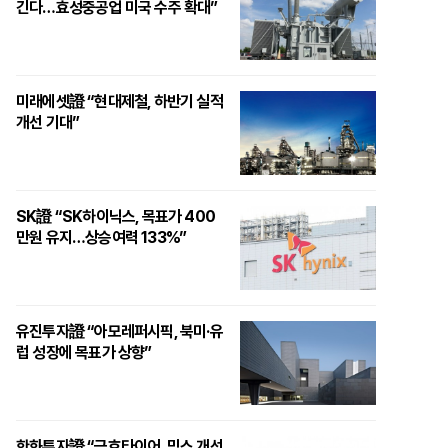
긴다…효성중공업 미국 수주 확대”
미래에셋證 “현대제철, 하반기 실적
개선 기대”
SK證 “SK하이닉스, 목표가 400
만원 유지…상승여력 133%”
유진투자證 “아모레퍼시픽, 북미·유
럽 성장에 목표가 상향”
한화투자證 “금호타이어, 믹스 개선