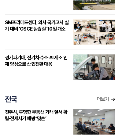
SM프리메드센터, 의사 국가고시 실
기 대비 'OSCE 실습실' 10일 개소
경기과기대, 전기차·수소·AI 제조 인
재 양성으로 산업전환 대응
전국
더보기
전주시, 투명한 부동산 거래 질서 확
립·전세사기 예방 ‘맞손’