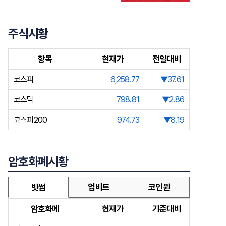
주식시황
항목
현재가
전일대비
코스피
6,258.77
▼37.61
코스닥
798.81
▼2.86
코스피200
974.73
▼8.19
암호화폐시황
빗썸
업비트
코인원
암호화폐
현재가
기준대비