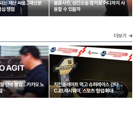
되는 재산 싸움...'재산분
불륜사진, 상간소송 증거로 어디까지 사
핵심 쟁점
용할 수 있을까
더보기
개월 만에 봉합…카카오 노
치킨플레이트 먹고 슈퍼레이스 간다…
결
CJ프레시웨이, 스포츠 협업 확대