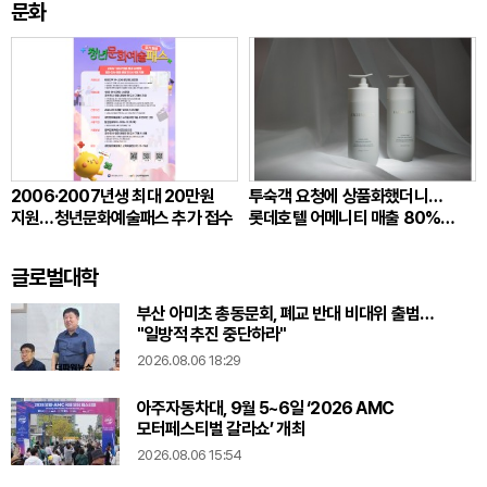
문화
2006·2007년생 최대 20만원
투숙객 요청에 상품화했더니…
지원…청년문화예술패스 추가 접수
롯데호텔 어메니티 매출 80%
뛰었다
글로벌대학
부산 아미초 총동문회, 폐교 반대 비대위 출범…
"일방적 추진 중단하라"
2026.08.06 18:29
아주자동차대, 9월 5~6일 ‘2026 AMC
모터페스티벌 갈라쇼’ 개최
2026.08.06 15:54