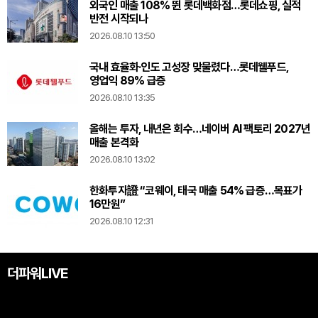
외국인 매출 108% 뛴 롯데백화점…롯데쇼핑, 실적
반전 시작되나
2026.08.10 13:50
국내 효율화·인도 고성장 맞물렸다…롯데웰푸드,
영업익 89% 급증
2026.08.10 13:35
올해는 투자, 내년은 회수…네이버 AI 팩토리 2027년
매출 본격화
2026.08.10 13:02
한화투자證 “코웨이, 태국 매출 54% 급증…목표가
16만원”
2026.08.10 12:31
더파워LIVE