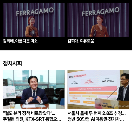
김희애, 아름다운 미소
김희애, 여유로움
정치사회
"철도 분리 정책 바로잡았다"...
서울시 올해 두 번째 2.8조 추경…
주철현 의원, KTX-SRT 통합으로
청년 50만명 AI 이용권·전기차
전라선 교통난 숨통
2만6500대 지원