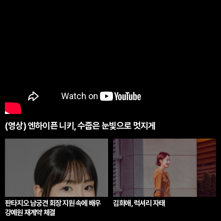
(영상) 엔하이픈 니키, 수줍은 눈빛으로 멋지게
판타지오 남궁견 회장 지원 속에 배우
김희애, 럭셔리 자태
강예원 재계약 체결