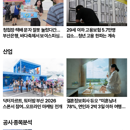
청첩장·택배 문자 잘못 눌렀다간…
29세 이하 고용보험 5.7만명
부산은행, 바다축제서 보이스피싱
감소…청년 고용 한파는 계속
예방 나서
산업
닥터자르트, 워터밤 부산 2026
결혼정보회사 듀오 “미혼남녀
스폰서 참여...오프라인 마케팅 전개
78%, 연인과 2박 3일 이하 여행
선호”
공시·종목분석