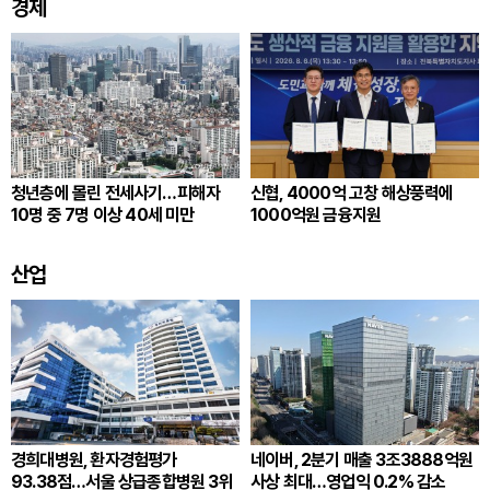
경제
청년층에 몰린 전세사기…피해자
신협, 4000억 고창 해상풍력에
10명 중 7명 이상 40세 미만
1000억원 금융지원
산업
경희대병원, 환자경험평가
네이버, 2분기 매출 3조3888억원
93.38점…서울 상급종합병원 3위
사상 최대…영업익 0.2% 감소