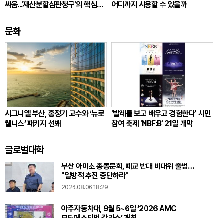
싸움...'재산분할심판청구'의 핵심
어디까지 사용할 수 있을까
쟁점
문화
시그니엘 부산, 홍정기 교수와 ‘뉴로
'발레를 보고 배우고 경험한다' 시민
웰니스’ 패키지 선봬
참여 축제 'NBF:B' 21일 개막
글로벌대학
부산 아미초 총동문회, 폐교 반대 비대위 출범…
"일방적 추진 중단하라"
2026.08.06 18:29
아주자동차대, 9월 5~6일 ‘2026 AMC
모터페스티벌 갈라쇼’ 개최