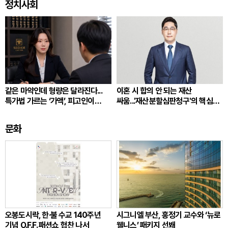
정치사회
같은 마약인데 형량은 달라진다...
이혼 시 합의 안 되는 재산
특가법 가르는 ‘가액’, 피고인이
싸움...'재산분할심판청구'의 핵심
따져봐야 할 것
쟁점
문화
오봉도시락, 한·불 수교 140주년
시그니엘 부산, 홍정기 교수와 ‘뉴로
기념 O.F.F. 패션쇼 협찬 나서
웰니스’ 패키지 선봬