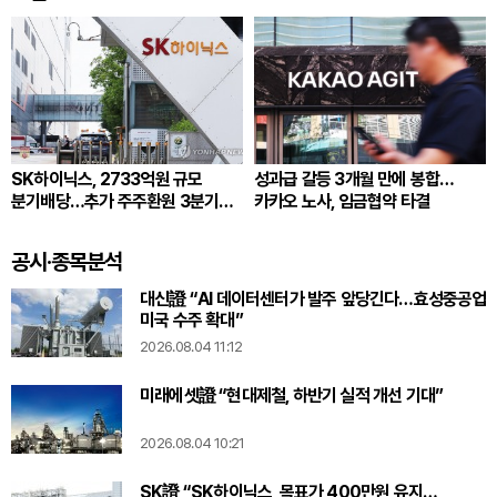
SK하이닉스, 2733억원 규모
성과급 갈등 3개월 만에 봉합…
분기배당…추가 주주환원 3분기
카카오 노사, 임금협약 타결
확정
공시·종목분석
대신證 “AI 데이터센터가 발주 앞당긴다…효성중공업
미국 수주 확대”
2026.08.04 11:12
미래에셋證 “현대제철, 하반기 실적 개선 기대”
2026.08.04 10:21
SK證 “SK하이닉스, 목표가 400만원 유지…