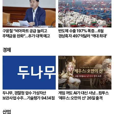
구윤철 “비아파트 공급 늘리고
반도체 수출 197% 폭증…6월
주택금융 완화”…추가 대책 예고
경상흑자 497억달러 ‘역대 최대’
경제
두나무, 경찰청 압수 가상자산
게임 꺼도 AI가 대신 사냥…컴투스
보관사업 수주…기술평가 94.14점
‘제우스: 오만의 신’ 26일 출격
산업