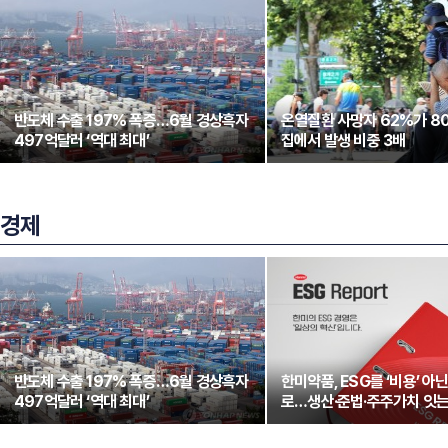
반도체 수출 197% 폭증…6월 경상흑자
온열질환 사망자 62%가 8
497억달러 ‘역대 최대’
집에서 발생 비중 3배
경제
반도체 수출 197% 폭증…6월 경상흑자
한미약품, ESG를 ‘비용’ 아
497억달러 ‘역대 최대’
로…생산·준법·주주가치 잇