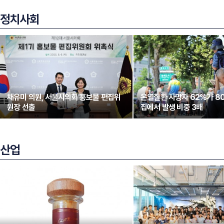
정치사회
채유미 의원, 서울시의회 홍보물 편집위
온열질환 사망자 62%가 8
원장 선출
집에서 발생 비중 3배
산업