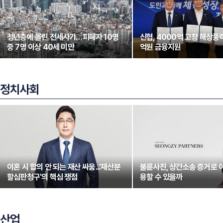
청년층에 몰린 전세사기…피해자 10명
신협, 4000억 고창 해상풍력
중 7명 이상 40세 미만
억원 금융지원
정치사회
이혼 시 합의 안 되는 재산 싸움...'재산분
불륜사진, 상간소송 증거로 
할심판청구'의 핵심 쟁점
용할 수 있을까
산업