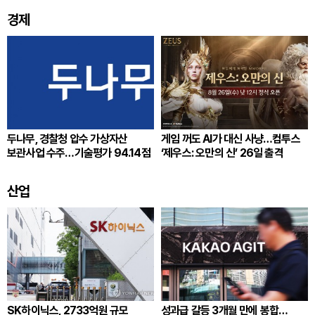
경제
두나무, 경찰청 압수 가상자산
게임 꺼도 AI가 대신 사냥…컴투스
보관사업 수주…기술평가 94.14점
‘제우스: 오만의 신’ 26일 출격
산업
SK하이닉스, 2733억원 규모
성과급 갈등 3개월 만에 봉합…