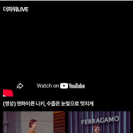
더파워LIVE
(영상) 엔하이픈 니키, 수줍은 눈빛으로 멋지게