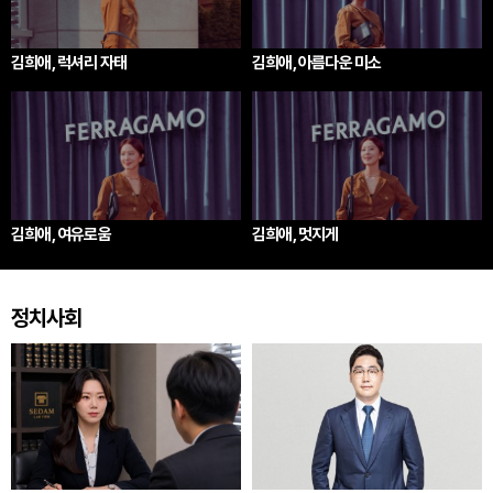
김희애, 럭셔리 자태
김희애, 아름다운 미소
김희애, 여유로움
김희애, 멋지게
정치사회