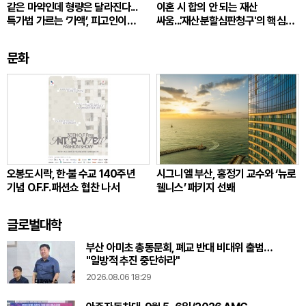
같은 마약인데 형량은 달라진다...
이혼 시 합의 안 되는 재산
특가법 가르는 ‘가액’, 피고인이
싸움...'재산분할심판청구'의 핵심
따져봐야 할 것
쟁점
문화
오봉도시락, 한·불 수교 140주년
시그니엘 부산, 홍정기 교수와 ‘뉴로
기념 O.F.F. 패션쇼 협찬 나서
웰니스’ 패키지 선봬
글로벌대학
부산 아미초 총동문회, 폐교 반대 비대위 출범…
"일방적 추진 중단하라"
2026.08.06 18:29