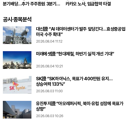
분기배당…추가 주주환원 3분기
카카오 노사, 임금협약 타결
확정
공시·종목분석
대신證 “AI 데이터센터가 발주 앞당긴다…효성중공업
미국 수주 확대”
2026.08.04 11:12
미래에셋證 “현대제철, 하반기 실적 개선 기대”
2026.08.04 10:21
SK證 “SK하이닉스, 목표가 400만원 유지…
상승여력 133%”
2026.08.03 11:00
유진투자證 “아모레퍼시픽, 북미·유럽 성장에 목표가
상향”
2026.08.03 10:26