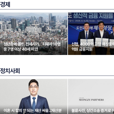
경제
청년층에 몰린 전세사기…피해자 10명
신협, 4000억 고창 해상풍력
중 7명 이상 40세 미만
억원 금융지원
정치사회
이혼 시 합의 안 되는 재산 싸움...'재산분
불륜사진, 상간소송 증거로 