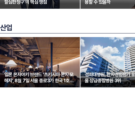
할심판청구'의 핵심 쟁점
용할 수 있을까
산업
일본 몬자야키 브랜드 ‘츠키시마 몬자 모
경희대병원, 환자경험평가 9
헤지’, 8월 7일 서울 종로3가 한국 1호점
울 상급종합병원 3위
오픈