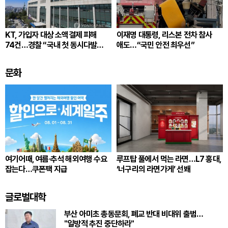
KT, 가입자 대상 소액결제 피해
이재명 대통령, 리스본 전차 참사
74건…경찰 “국내 첫 동시다발
애도…“국민 안전 최우선”
사례”
문화
여기어때, 여름·추석 해외여행 수요
루프탑 풀에서 먹는 라면…L7 홍대,
잡는다…쿠폰팩 지급
‘너구리의 라면가게’ 선봬
글로벌대학
부산 아미초 총동문회, 폐교 반대 비대위 출범…
"일방적 추진 중단하라"