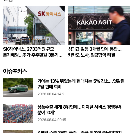
SK하이닉스, 2733억원 규모
성과급 갈등 3개월 만에 봉합…
분기배당…추가 주주환원 3분기
카카오 노사, 임금협약 타결
확정
이슈포커스
기아는 13% 뛰었는데 현대차는 5% 감소…엇갈린
7월 판매 희비
2026.08.04 14:21
상품수출 세계 8위인데…디지털 서비스 경쟁우위
분야 ‘0개’
2026.08.04 09:15
K뷰티 수출 36% 급증…중국 회복에 중남미까지