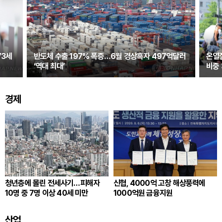
73세
반도체 수출 197% 폭증…6월 경상흑자 497억달러
온열
‘역대 최대’
비중 
경제
청년층에 몰린 전세사기…피해자
신협, 4000억 고창 해상풍력에
10명 중 7명 이상 40세 미만
1000억원 금융지원
산업