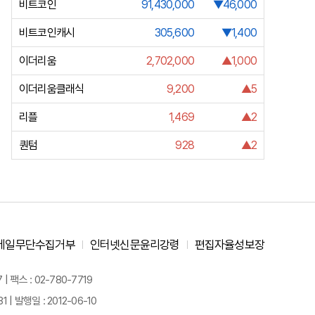
비트코인
91,430,000
▼46,000
비트코인캐시
305,600
▼1,400
이더리움
2,702,000
▲1,000
이더리움클래식
9,200
▲5
리플
1,469
▲2
퀀텀
928
▲2
메일무단수집거부
인터넷신문윤리강령
편집자율성보장
 팩스 : 02-780-7719
| 발행일 : 2012-06-10