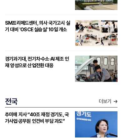
SM프리메드센터, 의사 국가고시 실
기 대비 'OSCE 실습실' 10일 개소
경기과기대, 전기차·수소·AI 제조 인
재 양성으로 산업전환 대응
전국
더보기
추미애 지사 “40조 재정 경기도, 국
가사업·공무원 인건비 부담 과도”