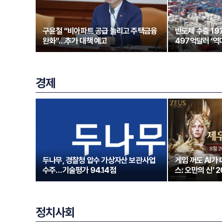
구윤철 “비아파트 공급 늘리고 주택금융
반도체 수출 1
완화”…추가 대책 예고
497억달러 ‘역
경제
두나무, 경찰청 압수 가상자산 보관사업
게임 꺼도 AI가
수주…기술평가 94.14점
스: 오만의 신’ 
정치사회