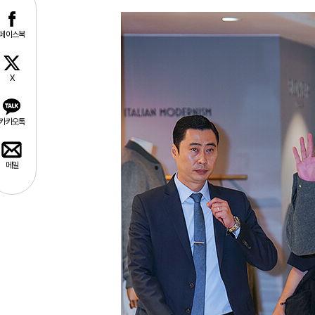
페이스북
X
카카오톡
메일