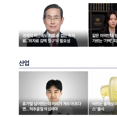
경제적 파산에도 피할 수 없는 위자
같은 마약인데 형
료...'위자료 감액 청구'의 필요성
가르는 ‘가액’,
산업
휴가철 넘어졌는데 허리가 계속 아프다
바르는 올레샷 
면…척추골절 의심해야
스’ 출시