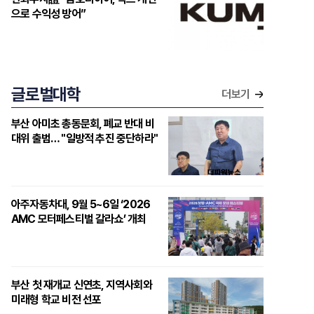
으로 수익성 방어”
글로벌대학
더보기
부산 아미초 총동문회, 폐교 반대 비
대위 출범… "일방적 추진 중단하라"
아주자동차대, 9월 5~6일 ‘2026
AMC 모터페스티벌 갈라쇼’ 개최
부산 첫 재개교 신연초, 지역사회와
미래형 학교 비전 선포