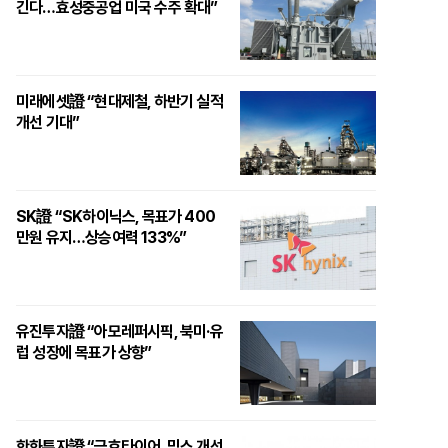
긴다…효성중공업 미국 수주 확대”
미래에셋證 “현대제철, 하반기 실적
개선 기대”
SK證 “SK하이닉스, 목표가 400
만원 유지…상승여력 133%”
유진투자證 “아모레퍼시픽, 북미·유
럽 성장에 목표가 상향”
한화투자證 “금호타이어, 믹스 개선