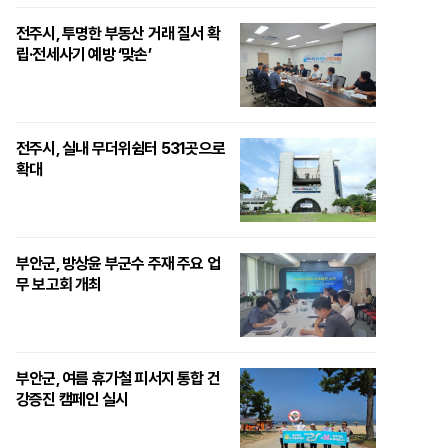
전주시, 투명한 부동산 거래 질서 확
립·전세사기 예방 ‘맞손’
전주시, 실내 무더위쉼터 531곳으로
확대
부안군, 방상윤 부군수 주재 주요 업
무 보고회 개최
부안군, 여름 휴가철 피서지 통합 건
강증진 캠페인 실시