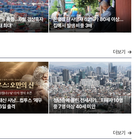
97% 폭증…6월 경상흑자
온열질환 사망자 62%가 80세 이상…
대 최대’
집에서 발생 비중 3배
더보기
 대신 사냥…컴투스 ‘제우
청년층에 몰린 전세사기…피해자 10명
26일 출격
중 7명 이상 40세 미만
더보기