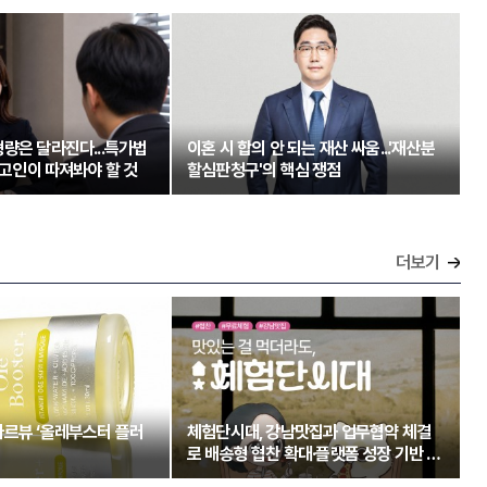
량은 달라진다...특가법
이혼 시 합의 안 되는 재산 싸움...'재산분
 피고인이 따져봐야 할 것
할심판청구'의 핵심 쟁점
더보기
아르뷰 ‘올레부스터 플러
체험단시대, 강남맛집과 업무협약 체결
로 배송형 협찬 확대·플랫폼 성장 기반 강
화