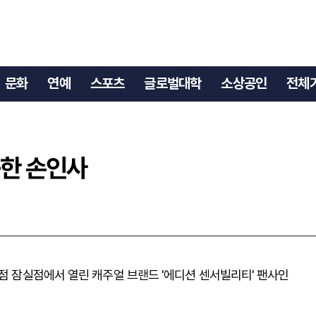
따뜻한 손인사
문화
연예
스포츠
글로벌대학
소상공인
전체
뜻한 손인사
화점 잠실점에서 열린 캐주얼 브랜드 '에디션 센서빌리티' 팬사인