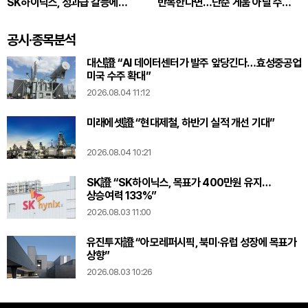
SK하이닉스, 성과급 갈등에
반복한다면…단순 게움 아닐 수
통합노조 추진
있다
공시·종목분석
대신證 “AI 데이터센터가 발주 앞당긴다…효성중공업
미국 수주 확대”
2026.08.04 11:12
미래에셋證 “현대제철, 하반기 실적 개선 기대”
2026.08.04 10:21
SK證 “SK하이닉스, 목표가 400만원 유지…
상승여력 133%”
2026.08.03 11:00
유진투자證 “아모레퍼시픽, 북미·유럽 성장에 목표가
상향”
2026.08.03 10:26