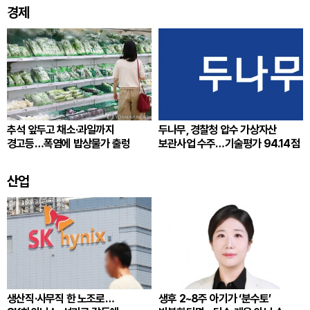
경제
추석 앞두고 채소·과일까지
두나무, 경찰청 압수 가상자산
경고등…폭염에 밥상물가 출렁
보관사업 수주…기술평가 94.14점
산업
생산직·사무직 한 노조로…
생후 2~8주 아기가 ‘분수토’