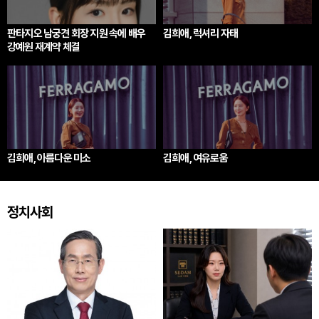
판타지오 남궁견 회장 지원 속에 배우
김희애, 럭셔리 자태
강예원 재계약 체결
김희애, 아름다운 미소
김희애, 여유로움
정치사회