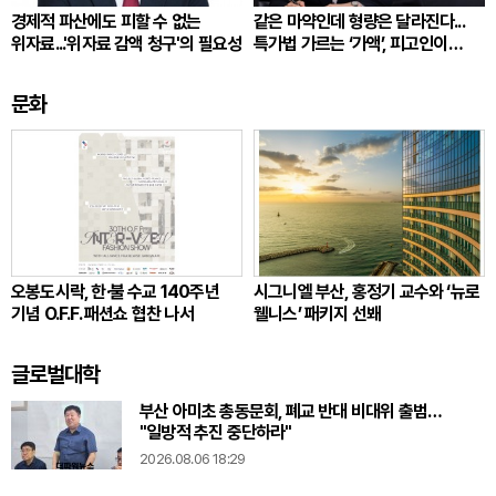
경제적 파산에도 피할 수 없는
같은 마약인데 형량은 달라진다...
위자료...'위자료 감액 청구'의 필요성
특가법 가르는 ‘가액’, 피고인이
따져봐야 할 것
문화
오봉도시락, 한·불 수교 140주년
시그니엘 부산, 홍정기 교수와 ‘뉴로
기념 O.F.F. 패션쇼 협찬 나서
웰니스’ 패키지 선봬
글로벌대학
부산 아미초 총동문회, 폐교 반대 비대위 출범…
"일방적 추진 중단하라"
2026.08.06 18:29