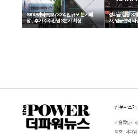
SK하이닉스, 2733억원 규모 분기배
성과급 갈등 3
당…추가 주주환원 3분기 확정
사, 임금협약 타
신문사소개
서울특별시 영등포
제호 : 더파워 