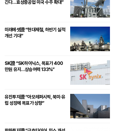
긴다…효성중공업 미국 수주 확대”
미래에셋證 “현대제철, 하반기 실적
개선 기대”
SK證 “SK하이닉스, 목표가 400
만원 유지…상승여력 133%”
유진투자證 “아모레퍼시픽, 북미·유
럽 성장에 목표가 상향”
한화투자證 “금호타이어, 믹스 개선