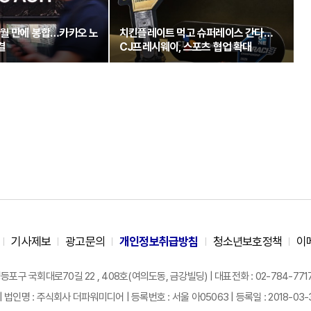
개월 만에 봉합…카카오 노
치킨플레이트 먹고 슈퍼레이스 간다…
결
CJ프레시웨이, 스포츠 협업 확대
기사제보
광고문의
개인정보취급방침
청소년보호정책
이
구 국회대로70길 22 , 408호(여의도동, 금강빌딩) | 대표전화 : 02-784-7717 |
| 법인명 : 주식회사 더파워미디어 | 등록번호 : 서울 아05063 | 등록일 : 2018-03-31 