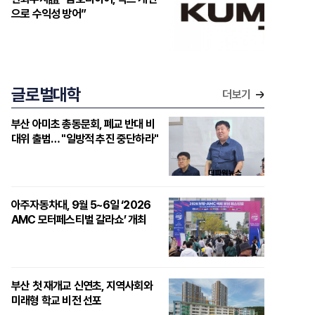
으로 수익성 방어”
글로벌대학
더보기
부산 아미초 총동문회, 폐교 반대 비
대위 출범… "일방적 추진 중단하라"
아주자동차대, 9월 5~6일 ‘2026
AMC 모터페스티벌 갈라쇼’ 개최
부산 첫 재개교 신연초, 지역사회와
미래형 학교 비전 선포