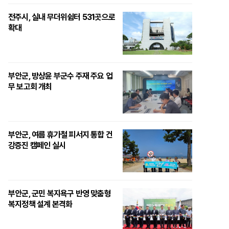
전주시, 실내 무더위쉼터 531곳으로
확대
부안군, 방상윤 부군수 주재 주요 업
무 보고회 개최
부안군, 여름 휴가철 피서지 통합 건
강증진 캠페인 실시
부안군, 군민 복지욕구 반영 맞춤형
복지정책 설계 본격화