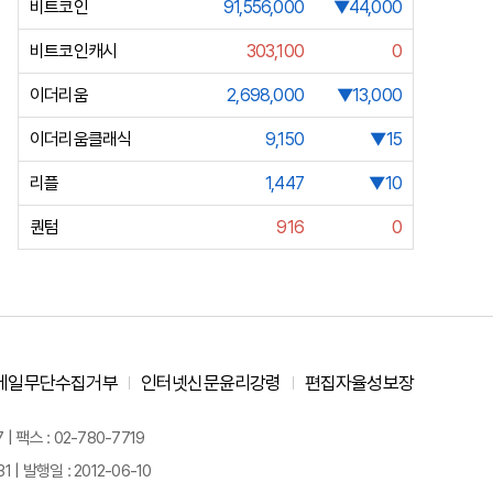
비트코인
91,556,000
▼44,000
비트코인캐시
303,100
0
이더리움
2,698,000
▼13,000
이더리움클래식
9,150
▼15
리플
1,447
▼10
퀀텀
916
0
메일무단수집거부
인터넷신문윤리강령
편집자율성보장
 팩스 : 02-780-7719
| 발행일 : 2012-06-10