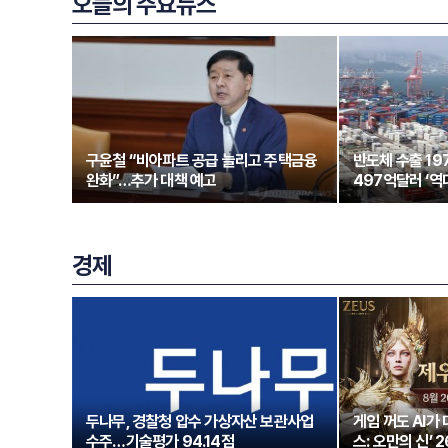
오늘의 주요뉴스
구윤철 “비아파트 공급 늘리고 주택금융
반도체 수출 1
완화”…추가 대책 예고
497억달러 ‘역
경제
두나무, 경찰청 압수 가상자산 보관사업
게임 꺼도 AI가
수주…기술평가 94.14점
스: 오만의 신’ 