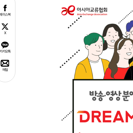
페이스북
X
카카오톡
메일