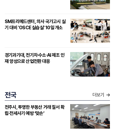
SM프리메드센터, 의사 국가고시 실
기 대비 'OSCE 실습실' 10일 개소
경기과기대, 전기차·수소·AI 제조 인
재 양성으로 산업전환 대응
전국
더보기
전주시, 투명한 부동산 거래 질서 확
립·전세사기 예방 ‘맞손’