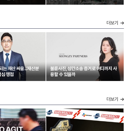
더보기
되는 재산 싸움...'재산분
불륜사진, 상간소송 증거로 어디까지 사
핵심 쟁점
용할 수 있을까
더보기