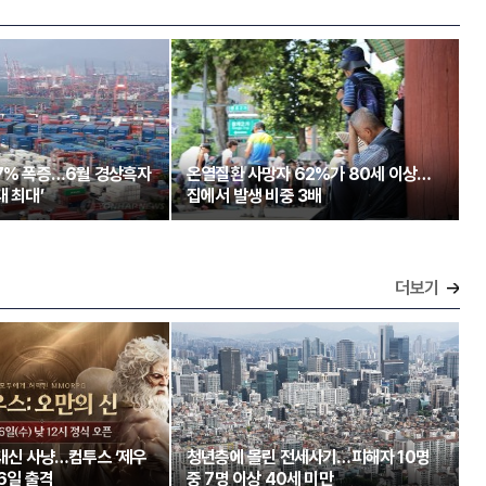
97% 폭증…6월 경상흑자
온열질환 사망자 62%가 80세 이상…
대 최대’
집에서 발생 비중 3배
더보기
 대신 사냥…컴투스 ‘제우
청년층에 몰린 전세사기…피해자 10명
26일 출격
중 7명 이상 40세 미만