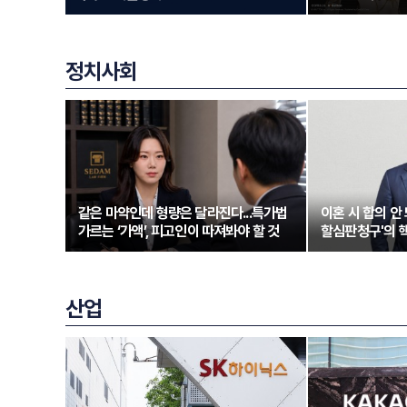
정치사회
같은 마약인데 형량은 달라진다...특가법
이혼 시 합의 안 
가르는 ‘가액’, 피고인이 따져봐야 할 것
할심판청구'의 
산업