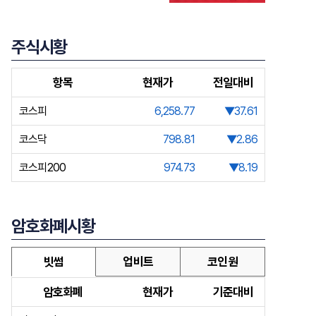
주식시황
항목
현재가
전일대비
코스피
6,258.77
▼37.61
코스닥
798.81
▼2.86
코스피200
974.73
▼8.19
암호화폐시황
빗썸
업비트
코인원
암호화폐
현재가
기준대비