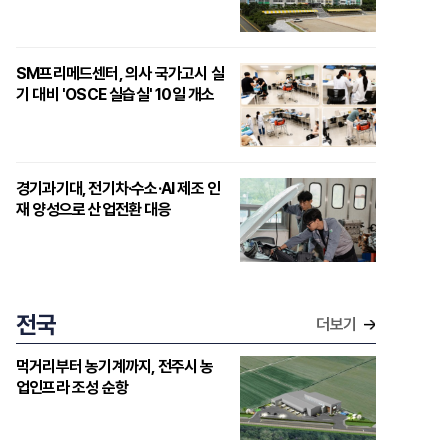
SM프리메드센터, 의사 국가고시 실
기 대비 'OSCE 실습실' 10일 개소
경기과기대, 전기차·수소·AI 제조 인
재 양성으로 산업전환 대응
전국
더보기
먹거리부터 농기계까지, 전주시 농
업인프라 조성 순항