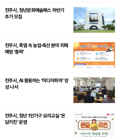
전주시, 청년문화예술패스 하반기
추가 모집
전주시, 폭염 속 농업·축산 분야 피해
예방 ‘총력’
전주시, AI 활용하는 ‘미디어파머’ 양
성 나서
전주시, 청년 1인가구 요리교실 ‘온
담키친’ 운영