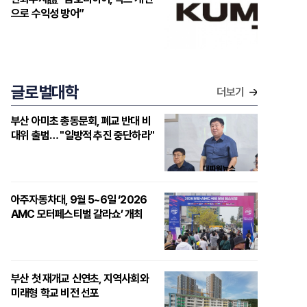
으로 수익성 방어”
글로벌대학
더보기
부산 아미초 총동문회, 폐교 반대 비
대위 출범… "일방적 추진 중단하라"
아주자동차대, 9월 5~6일 ‘2026
AMC 모터페스티벌 갈라쇼’ 개최
부산 첫 재개교 신연초, 지역사회와
미래형 학교 비전 선포