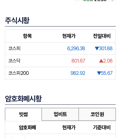
주식시황
항목
현재가
전일대비
코스피
6,296.38
▼301.88
코스닥
801.67
▲2.08
코스피200
982.92
▼55.67
암호화폐시황
빗썸
업비트
코인원
암호화폐
현재가
기준대비