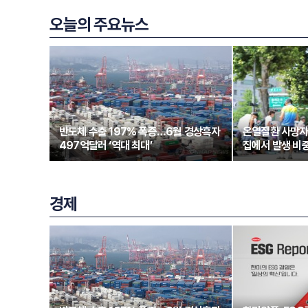
오늘의 주요뉴스
반도체 수출 197% 폭증…6월 경상흑자
온열질환 사망자
497억달러 ‘역대 최대’
집에서 발생 비중
경제