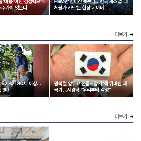
를 ‘비용’ 아닌 경쟁력으
HBM만 믿다간 늦는다…한국 제조업 ‘대
주주가치 잇는다
체불가 카드’는 현장 데이터
더보기
 62%가 80세 이상…
광복절 앞두고 전통시장서 ‘색 뒤바뀐 태
 3배
극기’…서경덕 “우리부터 각성”
더보기