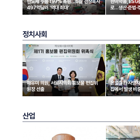
반도체 수출 197% 폭증…6월 경상흑자
한미약품, ESG
497억달러 ‘역대 최대’
로…생산·준법·
정치사회
채유미 의원, 서울시의회 홍보물 편집위
온열질환 사망자
원장 선출
집에서 발생 비중
산업