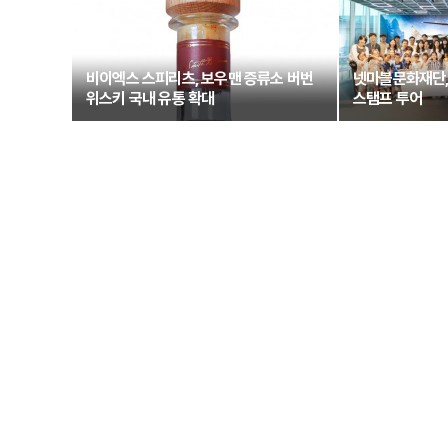
비이엑스 스피리츠, 보우맨 증류소 버번
넷마블문화재단,
위스키 국내 유통 확대
스탬프 투어