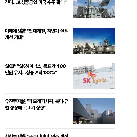
긴다…효성중공업 미국 수주 확대”
미래에셋證 “현대제철, 하반기 실적
개선 기대”
SK證 “SK하이닉스, 목표가 400
만원 유지…상승여력 133%”
유진투자證 “아모레퍼시픽, 북미·유
럽 성장에 목표가 상향”
한화투자證 “금호타이어, 믹스 개선