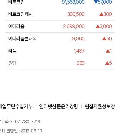
비트코인
91,563,000
▼57,000
비트코인캐시
300,500
▲300
이더리움
2,699,000
▲3,000
이더리움클래식
9,060
▲50
리플
1,487
▲1
퀀텀
923
▲5
메일무단수집거부
인터넷신문윤리강령
편집자율성보장
 팩스 : 02-780-7719
| 발행일 : 2012-06-10