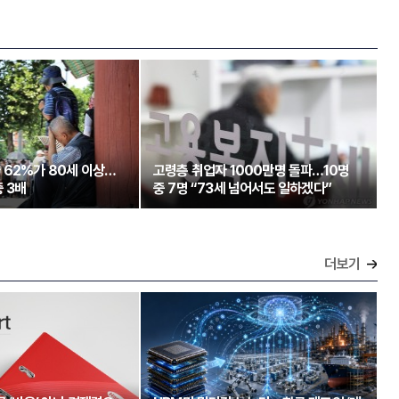
 62%가 80세 이상…
고령층 취업자 1000만명 돌파…10명
 3배
중 7명 “73세 넘어서도 일하겠다”
더보기