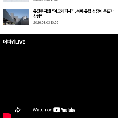
유진투자證 “아모레퍼시픽, 북미·유럽 성장에 목표가
상향”
2026.08.03 10:26
더파워LIVE