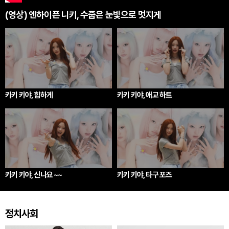
(영상) 엔하이픈 니키, 수줍은 눈빛으로 멋지게
키키 키야, 힙하게
키키 키야, 애교 하트
키키 키야, 신나요 ~~
키키 키야, 타구 포즈
정치사회