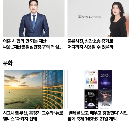
이혼 시 합의 안 되는 재산
불륜사진, 상간소송 증거로
싸움...'재산분할심판청구'의 핵심
어디까지 사용할 수 있을까
쟁점
문화
시그니엘 부산, 홍정기 교수와 ‘뉴로
'발레를 보고 배우고 경험한다' 시민
웰니스’ 패키지 선봬
참여 축제 'NBF:B' 21일 개막