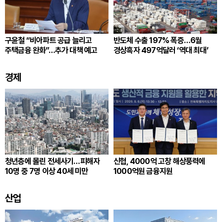
구윤철 “비아파트 공급 늘리고
반도체 수출 197% 폭증…6월
주택금융 완화”…추가 대책 예고
경상흑자 497억달러 ‘역대 최대’
경제
청년층에 몰린 전세사기…피해자
신협, 4000억 고창 해상풍력에
10명 중 7명 이상 40세 미만
1000억원 금융지원
산업