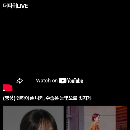
더파워LIVE
(영상) 엔하이픈 니키, 수줍은 눈빛으로 멋지게