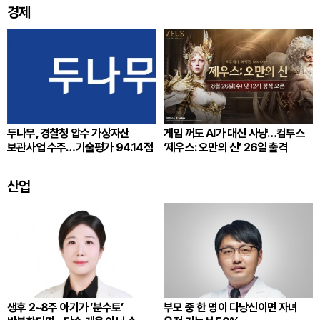
경제
두나무, 경찰청 압수 가상자산
게임 꺼도 AI가 대신 사냥…컴투스
보관사업 수주…기술평가 94.14점
‘제우스: 오만의 신’ 26일 출격
산업
생후 2~8주 아기가 ‘분수토’
부모 중 한 명이 다낭신이면 자녀