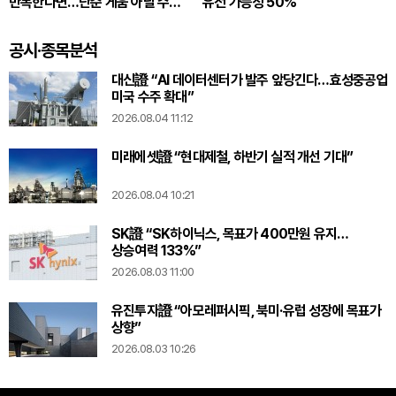
반복한다면…단순 게움 아닐 수
유전 가능성 50%
있다
공시·종목분석
대신證 “AI 데이터센터가 발주 앞당긴다…효성중공업
미국 수주 확대”
2026.08.04 11:12
미래에셋證 “현대제철, 하반기 실적 개선 기대”
2026.08.04 10:21
SK證 “SK하이닉스, 목표가 400만원 유지…
상승여력 133%”
2026.08.03 11:00
유진투자證 “아모레퍼시픽, 북미·유럽 성장에 목표가
상향”
2026.08.03 10:26