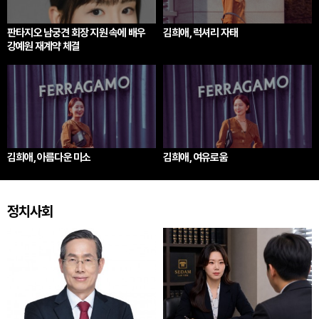
판타지오 남궁견 회장 지원 속에 배우
김희애, 럭셔리 자태
강예원 재계약 체결
김희애, 아름다운 미소
김희애, 여유로움
정치사회