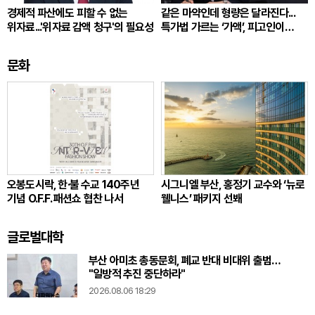
경제적 파산에도 피할 수 없는
같은 마약인데 형량은 달라진다...
위자료...'위자료 감액 청구'의 필요성
특가법 가르는 ‘가액’, 피고인이
따져봐야 할 것
문화
오봉도시락, 한·불 수교 140주년
시그니엘 부산, 홍정기 교수와 ‘뉴로
기념 O.F.F. 패션쇼 협찬 나서
웰니스’ 패키지 선봬
글로벌대학
부산 아미초 총동문회, 폐교 반대 비대위 출범…
"일방적 추진 중단하라"
2026.08.06 18:29