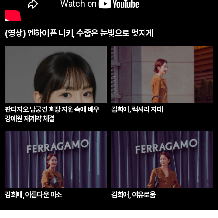
(영상) 엔하이픈 니키, 수줍은 눈빛으로 멋지게
판타지오 남궁견 회장 지원 속에 배우
김희애, 럭셔리 자태
강예원 재계약 체결
김희애, 아름다운 미소
김희애, 여유로움