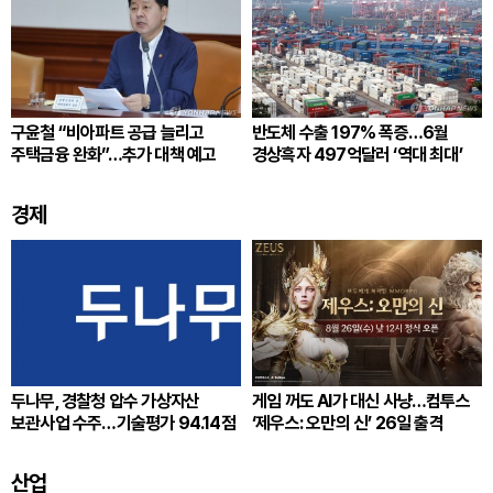
구윤철 “비아파트 공급 늘리고
반도체 수출 197% 폭증…6월
주택금융 완화”…추가 대책 예고
경상흑자 497억달러 ‘역대 최대’
경제
두나무, 경찰청 압수 가상자산
게임 꺼도 AI가 대신 사냥…컴투스
보관사업 수주…기술평가 94.14점
‘제우스: 오만의 신’ 26일 출격
산업