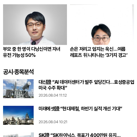
부모 중 한 명이 다낭신이면 자녀
손은 저리고 엄지는 욱신…여름
유전 가능성 50%
레포츠 뒤 나타나는 ‘3가지 경고’
공시·종목분석
대신證 “AI 데이터센터가 발주 앞당긴다…효성중공업
미국 수주 확대”
2026.08.04 11:12
미래에셋證 “현대제철, 하반기 실적 개선 기대”
2026.08.04 10:21
SK證 “SK하이닉스, 목표가 400만원 유지…