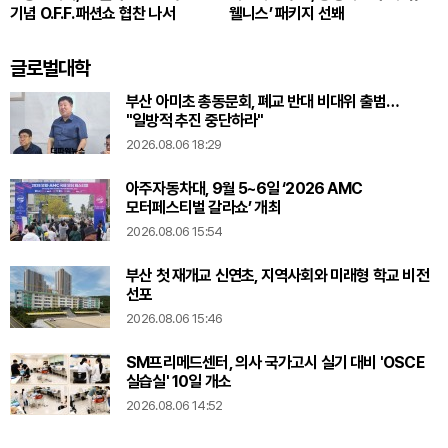
기념 O.F.F. 패션쇼 협찬 나서
웰니스’ 패키지 선봬
글로벌대학
부산 아미초 총동문회, 폐교 반대 비대위 출범…
"일방적 추진 중단하라"
2026.08.06 18:29
아주자동차대, 9월 5~6일 ‘2026 AMC
모터페스티벌 갈라쇼’ 개최
2026.08.06 15:54
부산 첫 재개교 신연초, 지역사회와 미래형 학교 비전
선포
2026.08.06 15:46
SM프리메드센터, 의사 국가고시 실기 대비 'OSCE
실습실' 10일 개소
2026.08.06 14:52