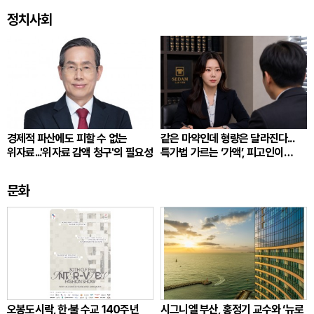
정치사회
경제적 파산에도 피할 수 없는
같은 마약인데 형량은 달라진다...
위자료...'위자료 감액 청구'의 필요성
특가법 가르는 ‘가액’, 피고인이
따져봐야 할 것
문화
오봉도시락, 한·불 수교 140주년
시그니엘 부산, 홍정기 교수와 ‘뉴로