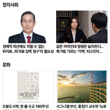
정치사회
경제적 파산에도 피할 수 없는
같은 마약인데 형량은 달라진다...
위자료...'위자료 감액 청구'의 필요성
특가법 가르는 ‘가액’, 피고인이
따져봐야 할 것
문화
오봉도시락, 한·불 수교 140주년
시그니엘 부산, 홍정기 교수와 ‘뉴로