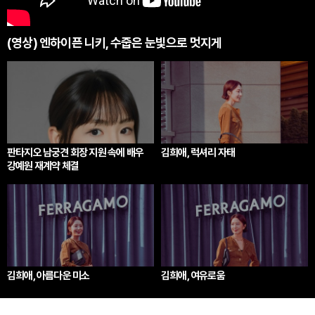
(영상) 엔하이픈 니키, 수줍은 눈빛으로 멋지게
판타지오 남궁견 회장 지원 속에 배우
김희애, 럭셔리 자태
강예원 재계약 체결
김희애, 아름다운 미소
김희애, 여유로움