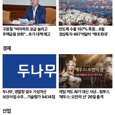
구윤철 “비아파트 공급 늘리고
반도체 수출 197% 폭증…6월
주택금융 완화”…추가 대책 예고
경상흑자 497억달러 ‘역대 최대’
경제
두나무, 경찰청 압수 가상자산
게임 꺼도 AI가 대신 사냥…컴투스
보관사업 수주…기술평가 94.14점
‘제우스: 오만의 신’ 26일 출격
산업