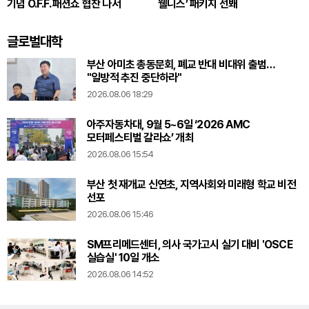
기념 O.F.F. 패션쇼 협찬 나서
웰니스’ 패키지 선봬
글로벌대학
부산 아미초 총동문회, 폐교 반대 비대위 출범…
"일방적 추진 중단하라"
2026.08.06 18:29
아주자동차대, 9월 5~6일 ‘2026 AMC
모터페스티벌 갈라쇼’ 개최
2026.08.06 15:54
부산 첫 재개교 신연초, 지역사회와 미래형 학교 비전
선포
2026.08.06 15:46
SM프리메드센터, 의사 국가고시 실기 대비 'OSCE
실습실' 10일 개소
2026.08.06 14:52