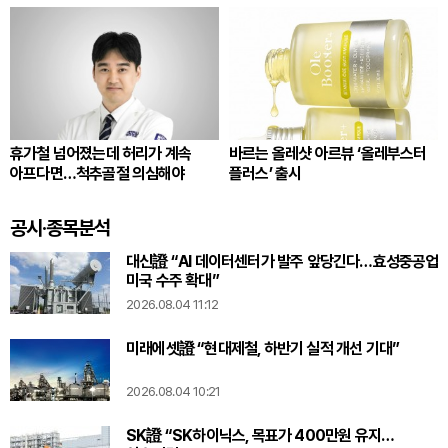
휴가철 넘어졌는데 허리가 계속
바르는 올레샷 아르뷰 ‘올레부스터
아프다면…척추골절 의심해야
플러스’ 출시
공시·종목분석
대신證 “AI 데이터센터가 발주 앞당긴다…효성중공업
미국 수주 확대”
2026.08.04 11:12
미래에셋證 “현대제철, 하반기 실적 개선 기대”
2026.08.04 10:21
SK證 “SK하이닉스, 목표가 400만원 유지…