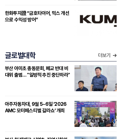
한화투자證 “금호타이어, 믹스 개선
으로 수익성 방어”
글로벌대학
더보기
부산 아미초 총동문회, 폐교 반대 비
대위 출범… "일방적 추진 중단하라"
아주자동차대, 9월 5~6일 ‘2026
AMC 모터페스티벌 갈라쇼’ 개최