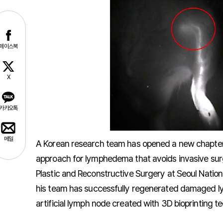
페이스북
X
카카오톡
메일
A Korean research team has opened a new chapter 
approach for lymphedema that avoids invasive sur
Plastic and Reconstructive Surgery at Seoul Natio
his team has successfully regenerated damaged ly
artificial lymph node created with 3D bioprinting t