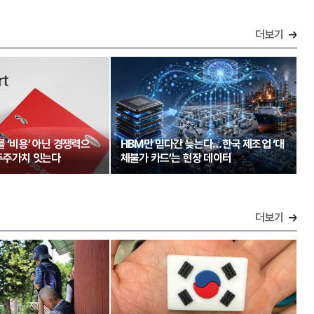
더보기
를 ‘비용’ 아닌 경쟁력으
HBM만 믿다간 늦는다…한국 제조업 ‘대
주주가치 잇는다
체불가 카드’는 현장 데이터
더보기