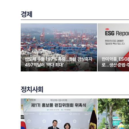
경제
반도체 수출 197% 폭증…6월 경상흑자
한미약품, ESG
497억달러 ‘역대 최대’
로…생산·준법·
정치사회