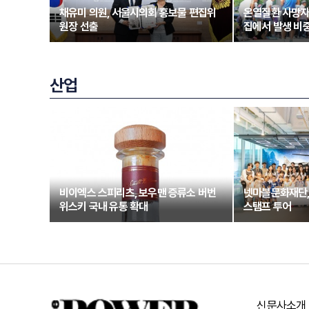
채유미 의원, 서울시의회 홍보물 편집위
온열질환 사망자
원장 선출
집에서 발생 비중
산업
비이엑스 스피리츠, 보우맨 증류소 버번
넷마블문화재단,
위스키 국내 유통 확대
스탬프 투어
신문사소개