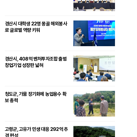
경산시 대학생 22명 몽골 해외봉사
로 글로벌 역량 키워
경산시, 408억 벤처투자조합 출범
창업기업 성장판 넓혀
청도군, 가뭄 장기화에 농업용수 확
보 총력
고령군, 고유가 민생 대응 292억 추
경 편성