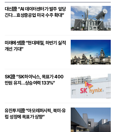
대신證 “AI 데이터센터가 발주 앞당
긴다…효성중공업 미국 수주 확대”
미래에셋證 “현대제철, 하반기 실적
개선 기대”
SK證 “SK하이닉스, 목표가 400
만원 유지…상승여력 133%”
유진투자證 “아모레퍼시픽, 북미·유
럽 성장에 목표가 상향”