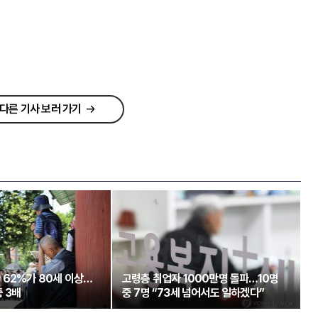
다른 기사 보러 가기
 62%가 80세 이상…
고령층 취업자 1000만명 돌파…10명
 3배
중 7명 “73세 넘어서도 일하겠다”