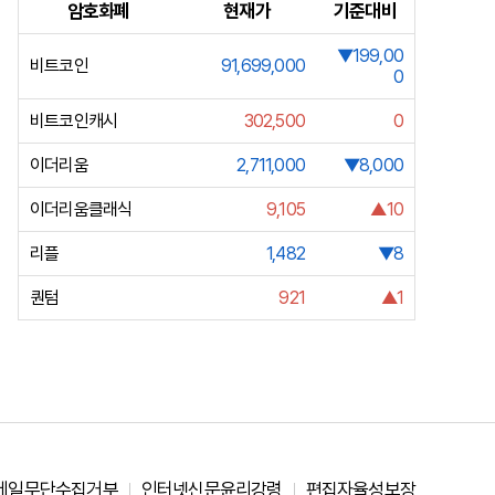
암호화폐
현재가
기준대비
▼199,00
비트코인
91,699,000
0
비트코인캐시
302,500
0
이더리움
2,711,000
▼8,000
이더리움클래식
9,105
▲10
리플
1,482
▼8
퀀텀
921
▲1
메일무단수집거부
인터넷신문윤리강령
편집자율성보장