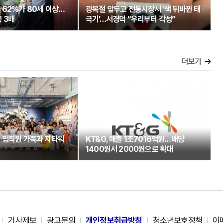
 62%가 80세 이상…
광복절 앞두고 전통시장서 ‘색 뒤바뀐 태
 3배
극기’…서경덕 “우리부터 각성”
더보기
 임직원 가족과 지타워
KT&G, 매출 1조7016억원…배당
1400원서 2000원으로 확대
기사제보
광고문의
개인정보취급방침
청소년보호정책
이