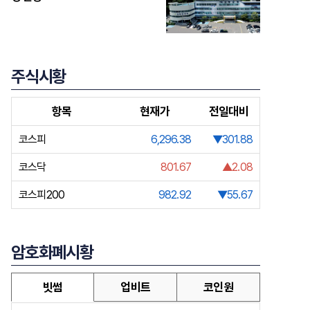
주식시황
항목
현재가
전일대비
코스피
6,296.38
▼301.88
코스닥
801.67
▲2.08
코스피200
982.92
▼55.67
암호화폐시황
빗썸
업비트
코인원