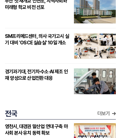
부산 첫 재개교 신연초, 지역사회와
미래형 학교 비전 선포
SM프리메드센터, 의사 국가고시 실
기 대비 'OSCE 실습실' 10일 개소
경기과기대, 전기차·수소·AI 제조 인
재 양성으로 산업전환 대응
전국
더보기
영천시, 대경권 말산업 연대 구축 마
사회 본사 유치 동력 확보