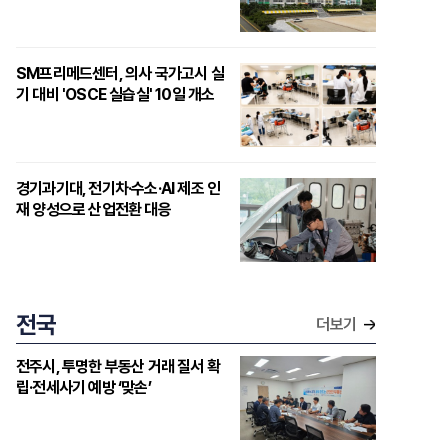
SM프리메드센터, 의사 국가고시 실
기 대비 'OSCE 실습실' 10일 개소
경기과기대, 전기차·수소·AI 제조 인
재 양성으로 산업전환 대응
전국
더보기
전주시, 투명한 부동산 거래 질서 확
립·전세사기 예방 ‘맞손’