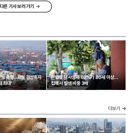
다른 기사 보러 가기
97% 폭증…6월 경상흑자
온열질환 사망자 62%가 80세 이상…
대 최대’
집에서 발생 비중 3배
더보기