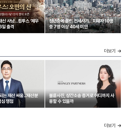
 대신 사냥…컴투스 ‘제우
청년층에 몰린 전세사기…피해자 10명
26일 출격
중 7명 이상 40세 미만
더보기
되는 재산 싸움...'재산분
불륜사진, 상간소송 증거로 어디까지 사
핵심 쟁점
용할 수 있을까
더보기