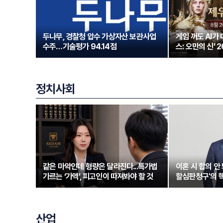
두나무, 경찰청 압수 가상자산 보관사업
게임 꺼도 AI가
수주…기술평가 94.14점
스: 오만의 신’ 
정치사회
같은 마약인데 형량은 달라진다...특가법
이혼 시 합의 안 
가르는 ‘가액’, 피고인이 따져봐야 할 것
할심판청구'의 
산업