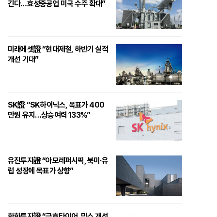
긴다…효성중공업 미국 수주 확대”
미래에셋證 “현대제철, 하반기 실적
개선 기대”
SK證 “SK하이닉스, 목표가 400
만원 유지…상승여력 133%”
유진투자證 “아모레퍼시픽, 북미·유
럽 성장에 목표가 상향”
한화투자證 “금호타이어, 믹스 개선