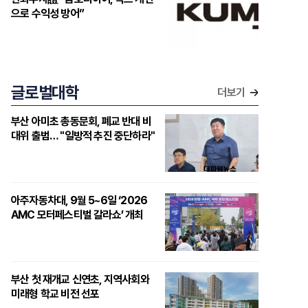
으로 수익성 방어”
글로벌대학
더보기
부산 아미초 총동문회, 폐교 반대 비
대위 출범… "일방적 추진 중단하라"
아주자동차대, 9월 5~6일 ‘2026
AMC 모터페스티벌 갈라쇼’ 개최
부산 첫 재개교 신연초, 지역사회와
미래형 학교 비전 선포