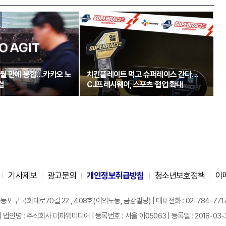
개월 만에 봉합…카카오 노
치킨플레이트 먹고 슈퍼레이스 간다…
결
CJ프레시웨이, 스포츠 협업 확대
기사제보
광고문의
개인정보취급방침
청소년보호정책
이
구 국회대로70길 22 , 408호(여의도동, 금강빌딩) | 대표전화 : 02-784-7717 |
| 법인명 : 주식회사 더파워미디어 | 등록번호 : 서울 아05063 | 등록일 : 2018-03-31 