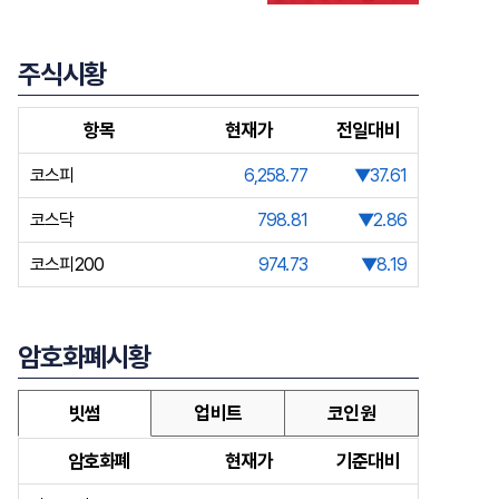
주식시황
항목
현재가
전일대비
코스피
6,258.77
▼37.61
코스닥
798.81
▼2.86
코스피200
974.73
▼8.19
암호화폐시황
빗썸
업비트
코인원
암호화폐
현재가
기준대비