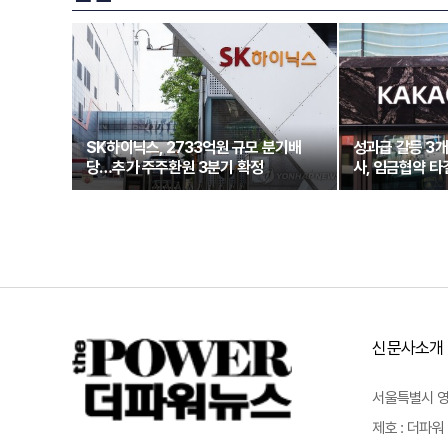
SK하이닉스, 2733억원 규모 분기배
성과급 갈등 3
당…추가 주주환원 3분기 확정
사, 임금협약 타
신문사소개
서울특별시 영등포
제호 : 더파워 