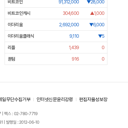
비트코인
91,312,000
▼28,000
비트코인캐시
304,600
▲1,000
이더리움
2,692,000
▼6,000
이더리움클래식
9,110
▼5
리플
1,439
0
퀀텀
916
0
메일무단수집거부
인터넷신문윤리강령
편집자율성보장
 팩스 : 02-780-7719
| 발행일 : 2012-06-10