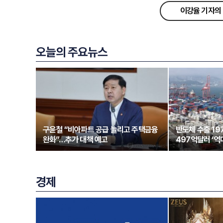
이강율 기자의 
오늘의 주요뉴스
구윤철 “비아파트 공급 늘리고 주택금융
반도체 수출 1
완화”…추가 대책 예고
497억달러 ‘역
경제