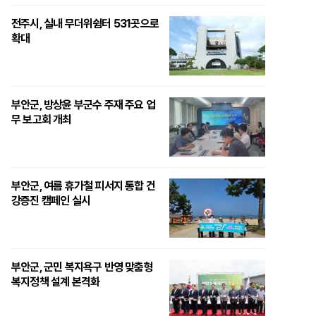
전주시, 실내 무더위쉼터 531곳으로
확대
부안군, 방상윤 부군수 주재 주요 업
무 보고회 개최
부안군, 여름 휴가철 피서지 통합 건
강증진 캠페인 실시
부안군, 군민 복지욕구 반영 맞춤형
복지정책 설계 본격화