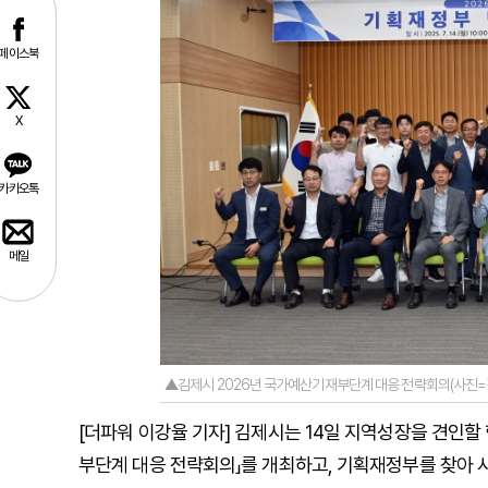
페이스북
X
카카오톡
메일
▲김제시 2026년 국가예산기재부단계 대응 전략회의(사진=
[더파워 이강율 기자] 김제시는 14일 지역성장을 견인할 
부단계 대응 전략회의」를 개최하고, 기획재정부를 찾아 