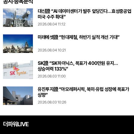
공시·종목분석
대신證 “AI 데이터센터가 발주 앞당긴다…효성중공업
미국 수주 확대”
2026.08.04 11:12
미래에셋證 “현대제철, 하반기 실적 개선 기대”
2026.08.04 10:21
SK證 “SK하이닉스, 목표가 400만원 유지…
상승여력 133%”
2026.08.03 11:00
유진투자證 “아모레퍼시픽, 북미·유럽 성장에 목표가
상향”
2026.08.03 10:26
더파워LIVE