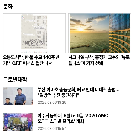
문화
오봉도시락, 한·불 수교 140주년
시그니엘 부산, 홍정기 교수와 ‘뉴로
기념 O.F.F. 패션쇼 협찬 나서
웰니스’ 패키지 선봬
글로벌대학
부산 아미초 총동문회, 폐교 반대 비대위 출범…
"일방적 추진 중단하라"
2026.08.06 18:29
아주자동차대, 9월 5~6일 ‘2026 AMC
모터페스티벌 갈라쇼’ 개최
2026.08.06 15:54