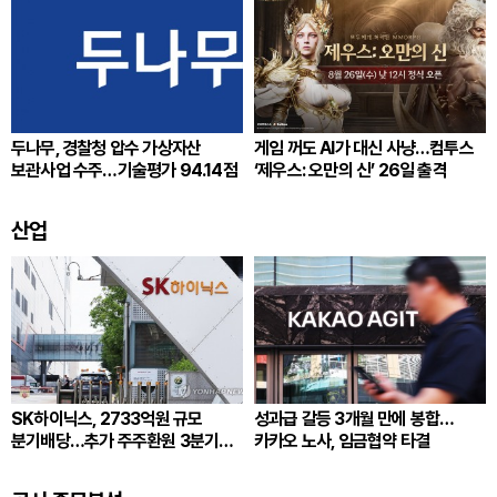
두나무, 경찰청 압수 가상자산
게임 꺼도 AI가 대신 사냥…컴투스
보관사업 수주…기술평가 94.14점
‘제우스: 오만의 신’ 26일 출격
산업
SK하이닉스, 2733억원 규모
성과급 갈등 3개월 만에 봉합…
분기배당…추가 주주환원 3분기
카카오 노사, 임금협약 타결
확정