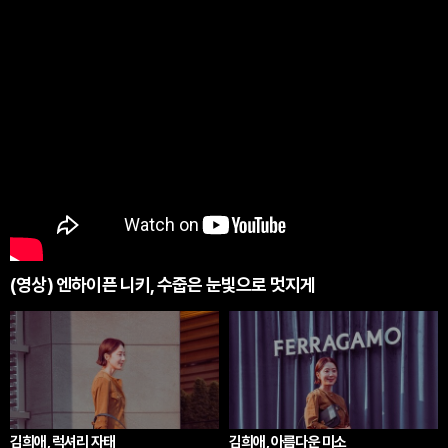
(영상) 엔하이픈 니키, 수줍은 눈빛으로 멋지게
김희애, 럭셔리 자태
김희애, 아름다운 미소