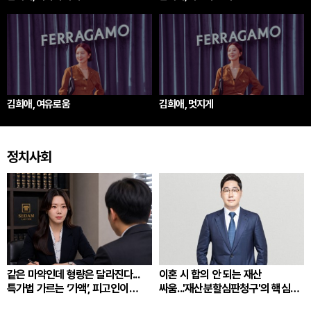
김희애, 여유로움
김희애, 멋지게
정치사회
같은 마약인데 형량은 달라진다...
이혼 시 합의 안 되는 재산
특가법 가르는 ‘가액’, 피고인이
싸움...'재산분할심판청구'의 핵심
따져봐야 할 것
쟁점