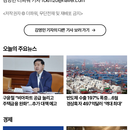
김영민 더파워 기자 fckm20@naver.com
<저작권자 © 더파워, 무단전재 및 재배포 금지>
김영민 기자의 다른 기사 보러 가기
오늘의 주요뉴스
구윤철 “비아파트 공급 늘리고
반도체 수출 197% 폭증…6월
주택금융 완화”…추가 대책 예고
경상흑자 497억달러 ‘역대 최대’
경제