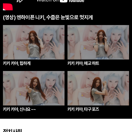
(영상) 엔하이픈 니키, 수줍은 눈빛으로 멋지게
키키 키야, 힙하게
키키 키야, 애교 하트
키키 키야, 신나요 ~~
키키 키야, 타구 포즈
정치사회