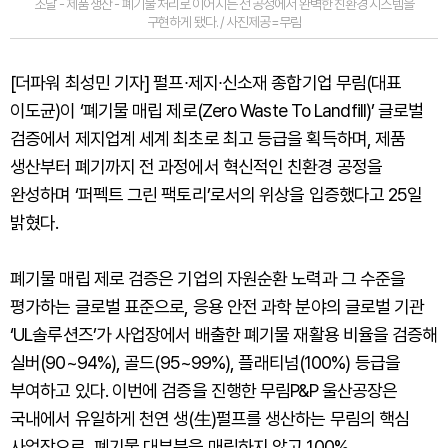
조달 - 제품 생산 - 폐기물 처리로 이어지는 전 공정에서 완벽한 친환경 시스템을
구현하게 됐다. / 사진제공=무림
[더파워 최성민 기자] 펄프∙제지∙신소재 종합기업 무림(대표
이도균)이 ‘폐기물 매립 제로(Zero Waste To Landfill)’ 글로벌
검증에서 제지업계 세계 최초로 최고 등급을 획득하며, 제품
생산부터 폐기까지 전 과정에서 혁신적인 친환경 공정을
완성하며 ‘퍼펙트 그린 팩토리’로서의 위상을 입증했다고 25일
밝혔다.
폐기물 매립 제로 검증은 기업의 자원순환 노력과 그 수준을
평가하는 글로벌 표준으로, 응용 안전 과학 분야의 글로벌 기관
‘UL솔루션즈’가 사업장에서 배출한 폐기물 재활용 비율을 검증해
실버(90~94%), 골드(95~99%), 플래티넘(100%) 등급을
부여하고 있다. 이번에 검증을 진행한 무림P&P 울산공장은
국내에서 유일하게 천연 생(生)펄프를 생산하는 무림의 핵심
사업장으로, 폐기물 대부분을 매립하지 않고 100%