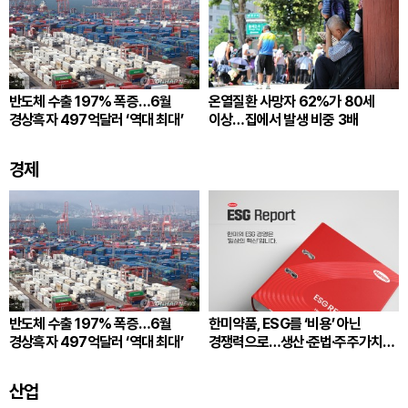
반도체 수출 197% 폭증…6월
온열질환 사망자 62%가 80세
경상흑자 497억달러 ‘역대 최대’
이상…집에서 발생 비중 3배
경제
반도체 수출 197% 폭증…6월
한미약품, ESG를 ‘비용’ 아닌
경상흑자 497억달러 ‘역대 최대’
경쟁력으로…생산·준법·주주가치
잇는다
산업