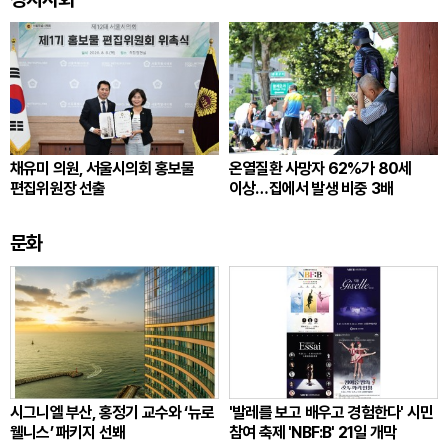
채유미 의원, 서울시의회 홍보물
온열질환 사망자 62%가 80세
편집위원장 선출
이상…집에서 발생 비중 3배
문화
시그니엘 부산, 홍정기 교수와 ‘뉴로
'발레를 보고 배우고 경험한다' 시민
웰니스’ 패키지 선봬
참여 축제 'NBF:B' 21일 개막