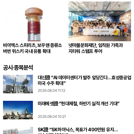
비이엑스 스피리츠, 보우맨 증류소
넷마블문화재단, 임직원 가족과
버번 위스키 국내 유통 확대
지타워 스탬프 투어
공시·종목분석
대신證 “AI 데이터센터가 발주 앞당긴다…효성중공업
미국 수주 확대”
2026.08.04 11:12
미래에셋證 “현대제철, 하반기 실적 개선 기대”
2026.08.04 10:21
SK證 “SK하이닉스, 목표가 400만원 유지…