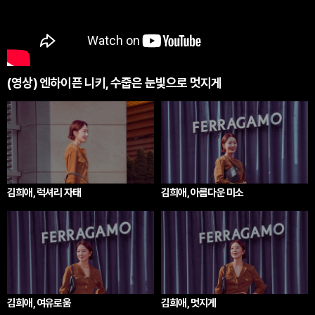
(영상) 엔하이픈 니키, 수줍은 눈빛으로 멋지게
김희애, 럭셔리 자태
김희애, 아름다운 미소
김희애, 여유로움
김희애, 멋지게