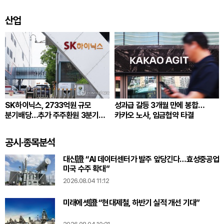
산업
SK하이닉스, 2733억원 규모
성과급 갈등 3개월 만에 봉합…
분기배당…추가 주주환원 3분기
카카오 노사, 임금협약 타결
확정
공시·종목분석
대신證 “AI 데이터센터가 발주 앞당긴다…효성중공업
미국 수주 확대”
2026.08.04 11:12
미래에셋證 “현대제철, 하반기 실적 개선 기대”