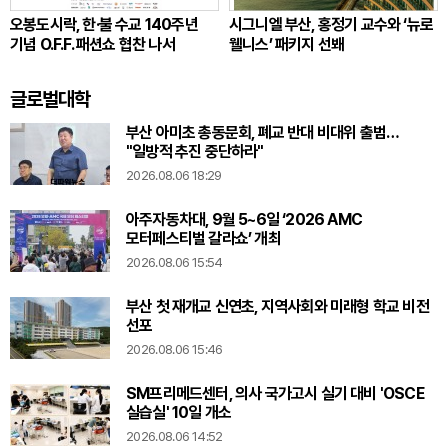
오봉도시락, 한·불 수교 140주년
시그니엘 부산, 홍정기 교수와 ‘뉴로
기념 O.F.F. 패션쇼 협찬 나서
웰니스’ 패키지 선봬
글로벌대학
부산 아미초 총동문회, 폐교 반대 비대위 출범…
"일방적 추진 중단하라"
2026.08.06 18:29
아주자동차대, 9월 5~6일 ‘2026 AMC
모터페스티벌 갈라쇼’ 개최
2026.08.06 15:54
부산 첫 재개교 신연초, 지역사회와 미래형 학교 비전
선포
2026.08.06 15:46
SM프리메드센터, 의사 국가고시 실기 대비 'OSCE
실습실' 10일 개소
2026.08.06 14:52