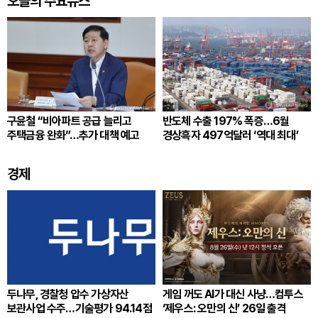
오늘의 주요뉴스
구윤철 “비아파트 공급 늘리고
반도체 수출 197% 폭증…6월
주택금융 완화”…추가 대책 예고
경상흑자 497억달러 ‘역대 최대’
경제
두나무, 경찰청 압수 가상자산
게임 꺼도 AI가 대신 사냥…컴투스
보관사업 수주…기술평가 94.14점
‘제우스: 오만의 신’ 26일 출격