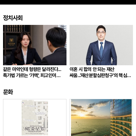
정치사회
같은 마약인데 형량은 달라진다...
이혼 시 합의 안 되는 재산
특가법 가르는 ‘가액’, 피고인이
싸움...'재산분할심판청구'의 핵심
따져봐야 할 것
쟁점
문화