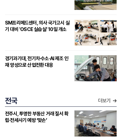
SM프리메드센터, 의사 국가고시 실
기 대비 'OSCE 실습실' 10일 개소
경기과기대, 전기차·수소·AI 제조 인
재 양성으로 산업전환 대응
전국
더보기
전주시, 투명한 부동산 거래 질서 확
립·전세사기 예방 ‘맞손’