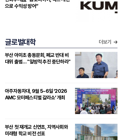
으로 수익성 방어”
글로벌대학
더보기
부산 아미초 총동문회, 폐교 반대 비
대위 출범… "일방적 추진 중단하라"
아주자동차대, 9월 5~6일 ‘2026
AMC 모터페스티벌 갈라쇼’ 개최
부산 첫 재개교 신연초, 지역사회와
미래형 학교 비전 선포