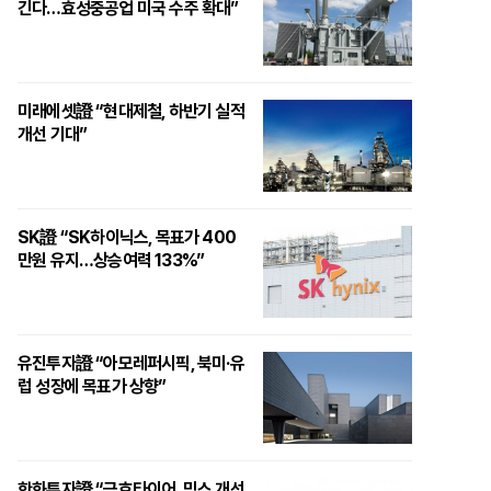
긴다…효성중공업 미국 수주 확대”
미래에셋證 “현대제철, 하반기 실적
개선 기대”
SK證 “SK하이닉스, 목표가 400
만원 유지…상승여력 133%”
유진투자證 “아모레퍼시픽, 북미·유
럽 성장에 목표가 상향”
한화투자證 “금호타이어, 믹스 개선