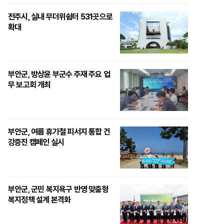
전주시, 실내 무더위쉼터 531곳으로
확대
부안군, 방상윤 부군수 주재 주요 업
무 보고회 개최
부안군, 여름 휴가철 피서지 통합 건
강증진 캠페인 실시
부안군, 군민 복지욕구 반영 맞춤형
복지정책 설계 본격화