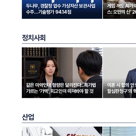
두나무, 경찰청 압수 가상자산 보관사업
게임 꺼도 AI가
수주…기술평가 94.14점
스: 오만의 신’ 
정치사회
같은 마약인데 형량은 달라진다...특가법
이혼 시 합의 안 
가르는 ‘가액’, 피고인이 따져봐야 할 것
할심판청구'의 
산업