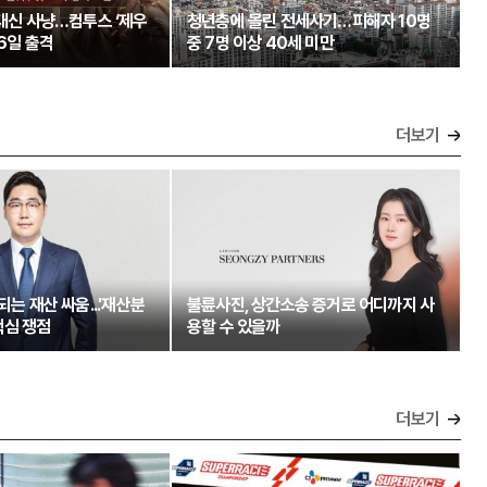
 대신 사냥…컴투스 ‘제우
청년층에 몰린 전세사기…피해자 10명
26일 출격
중 7명 이상 40세 미만
더보기
되는 재산 싸움...'재산분
불륜사진, 상간소송 증거로 어디까지 사
핵심 쟁점
용할 수 있을까
더보기