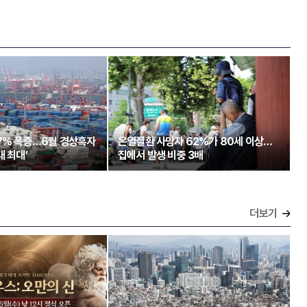
97% 폭증…6월 경상흑자
온열질환 사망자 62%가 80세 이상…
대 최대’
집에서 발생 비중 3배
더보기