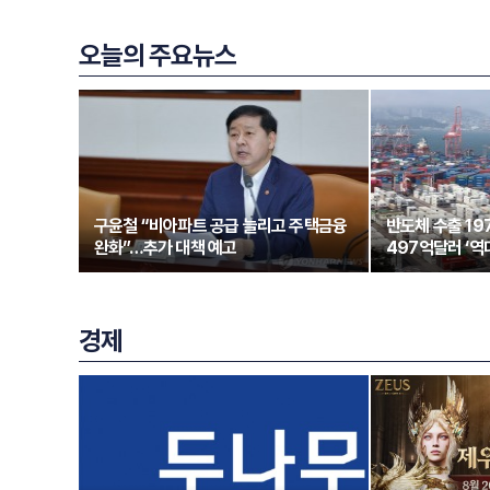
오늘의 주요뉴스
구윤철 “비아파트 공급 늘리고 주택금융
반도체 수출 1
완화”…추가 대책 예고
497억달러 ‘역
경제