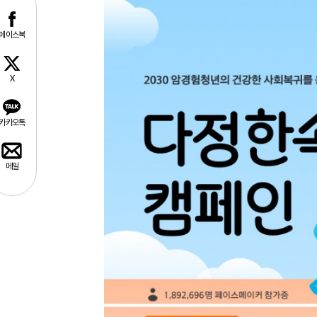
페이스북
X
카카오톡
메일