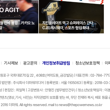
개월 만에 봉합…카카오 노
치킨플레이트 먹고 슈퍼레이스 간다…
결
CJ프레시웨이, 스포츠 협업 확대
기사제보
광고문의
개인정보취급방침
청소년보호정책
이
구 국회대로70길 22 , 408호(여의도동, 금강빌딩) | 대표전화 : 02-784-7717 |
| 법인명 : 주식회사 더파워미디어 | 등록번호 : 서울 아05063 | 등록일 : 2018-03-31 
성 | 편집인 : 최일혁 | 고문변호사 : 안형진 (법무법인건우) | 청소년보호책임자 : 이
텐츠(영상,기사, 사진)는 저작권법의 보호를 받는 바, 무단 전재와 복사, 배포 등을 
 2016 더파워. All rights reserved. mail to news@thepowernews.co.kr