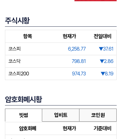
주식시황
항목
현재가
전일대비
코스피
6,258.77
▼37.61
코스닥
798.81
▼2.86
코스피200
974.73
▼8.19
암호화폐시황
빗썸
업비트
코인원
암호화폐
현재가
기준대비