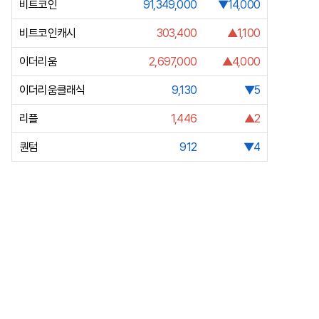
비트코인
91,349,000
▼14,000
비트코인캐시
303,400
▲1,100
이더리움
2,697,000
▲4,000
이더리움클래식
9,130
▼5
리플
1,446
▲2
퀀텀
912
▼4