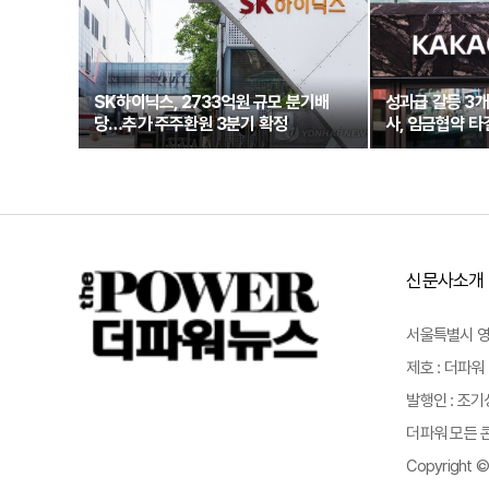
SK하이닉스, 2733억원 규모 분기배
성과급 갈등 3
당…추가 주주환원 3분기 확정
사, 임금협약 타
신문사소개
서울특별시 영등포
제호 : 더파워 
발행인 : 조기
더파워 모든 콘
Copyright ©