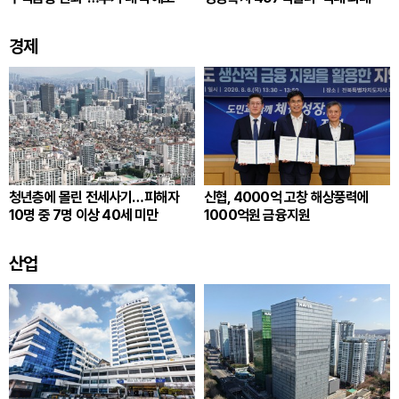
경제
청년층에 몰린 전세사기…피해자
신협, 4000억 고창 해상풍력에
10명 중 7명 이상 40세 미만
1000억원 금융지원
산업