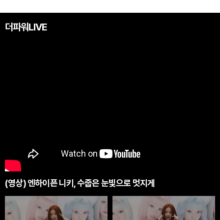
더파워LIVE
(영상) 엔하이픈 니키, 수줍은 눈빛으로 멋지게