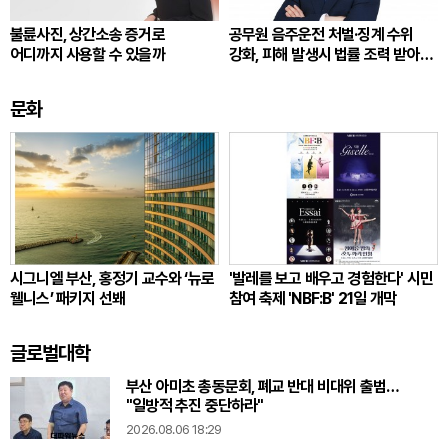
불륜사진, 상간소송 증거로
공무원 음주운전 처벌·징계 수위
어디까지 사용할 수 있을까
강화, 피해 발생시 법률 조력 받아
대응해야
문화
시그니엘 부산, 홍정기 교수와 ‘뉴로
'발레를 보고 배우고 경험한다' 시민
웰니스’ 패키지 선봬
참여 축제 'NBF:B' 21일 개막
글로벌대학
부산 아미초 총동문회, 폐교 반대 비대위 출범…
"일방적 추진 중단하라"
2026.08.06 18:29