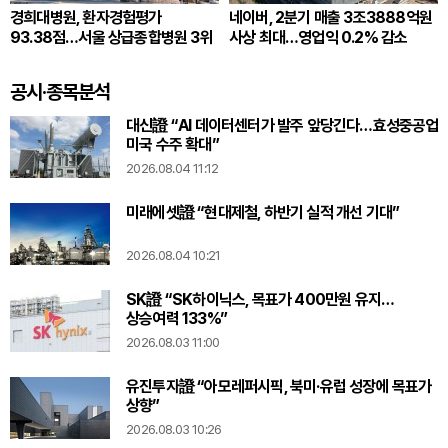
경희대병원, 환자경험평가
네이버, 2분기 매출 3조3888억원
93.38점…서울 상급종합병원 3위
사상 최대…영업익 0.2% 감소
공시·종목분석
대신證 “AI 데이터센터가 발주 앞당긴다…효성중공업
미국 수주 확대”
2026.08.04 11:12
미래에셋證 “현대제철, 하반기 실적 개선 기대”
2026.08.04 10:21
SK證 “SK하이닉스, 목표가 400만원 유지…
상승여력 133%”
2026.08.03 11:00
유진투자證 “아모레퍼시픽, 북미·유럽 성장에 목표가
상향”
2026.08.03 10:26