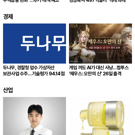
주택금융 완화”…추가 대책 예고
경상흑자 497억달러 ‘역대 최대’
경제
두나무, 경찰청 압수 가상자산
게임 꺼도 AI가 대신 사냥…컴투스
보관사업 수주…기술평가 94.14점
‘제우스: 오만의 신’ 26일 출격
산업