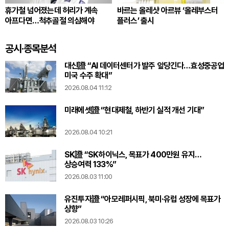
휴가철 넘어졌는데 허리가 계속
바르는 올레샷 아르뷰 ‘올레부스터
아프다면…척추골절 의심해야
플러스’ 출시
공시·종목분석
대신證 “AI 데이터센터가 발주 앞당긴다…효성중공업
미국 수주 확대”
2026.08.04 11:12
미래에셋證 “현대제철, 하반기 실적 개선 기대”
2026.08.04 10:21
SK證 “SK하이닉스, 목표가 400만원 유지…
상승여력 133%”
2026.08.03 11:00
유진투자證 “아모레퍼시픽, 북미·유럽 성장에 목표가
상향”
2026.08.03 10:26