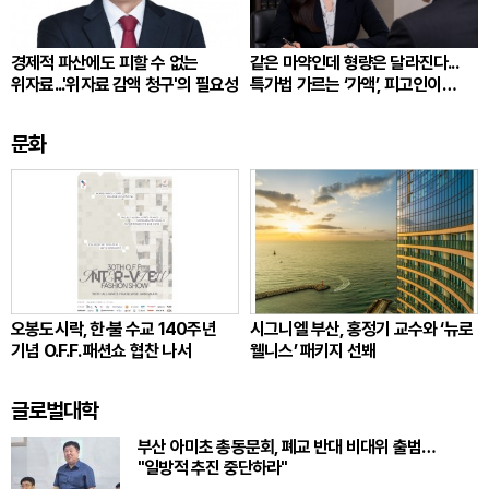
경제적 파산에도 피할 수 없는
같은 마약인데 형량은 달라진다...
위자료...'위자료 감액 청구'의 필요성
특가법 가르는 ‘가액’, 피고인이
따져봐야 할 것
문화
오봉도시락, 한·불 수교 140주년
시그니엘 부산, 홍정기 교수와 ‘뉴로
기념 O.F.F. 패션쇼 협찬 나서
웰니스’ 패키지 선봬
글로벌대학
부산 아미초 총동문회, 폐교 반대 비대위 출범…
"일방적 추진 중단하라"