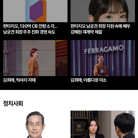
판타지오, 130억 CB 전량 소각...
판타지오 남궁견 회장 지원 속에 배우
남궁견 회장 주주 친화 경영 속도
강예원 재계약 체결
김희애, 럭셔리 자태
김희애, 아름다운 미소
정치사회