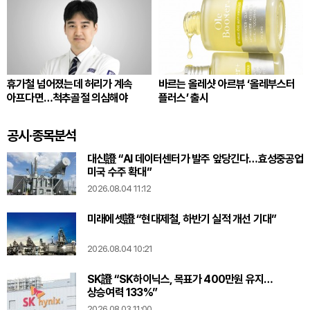
휴가철 넘어졌는데 허리가 계속
바르는 올레샷 아르뷰 ‘올레부스터
아프다면…척추골절 의심해야
플러스’ 출시
공시·종목분석
대신證 “AI 데이터센터가 발주 앞당긴다…효성중공업
미국 수주 확대”
2026.08.04 11:12
미래에셋證 “현대제철, 하반기 실적 개선 기대”
2026.08.04 10:21
SK證 “SK하이닉스, 목표가 400만원 유지…
상승여력 133%”
2026.08.03 11:00