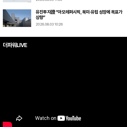
유진투자證 “아모레퍼시픽, 북미·유럽 성장에 목표가
상향”
2026.08.03 10:26
더파워LIVE