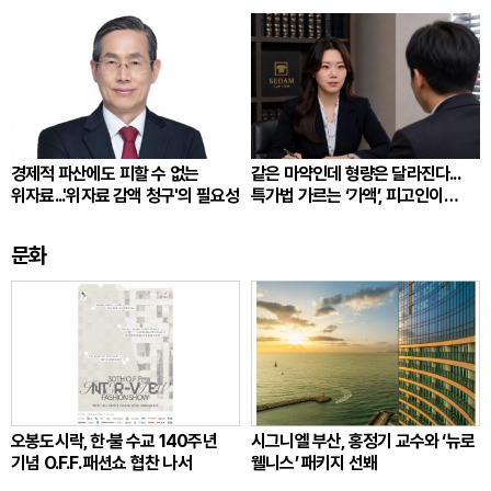
경제적 파산에도 피할 수 없는
같은 마약인데 형량은 달라진다...
위자료...'위자료 감액 청구'의 필요성
특가법 가르는 ‘가액’, 피고인이
따져봐야 할 것
문화
오봉도시락, 한·불 수교 140주년
시그니엘 부산, 홍정기 교수와 ‘뉴로
기념 O.F.F. 패션쇼 협찬 나서
웰니스’ 패키지 선봬