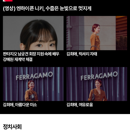
(영상) 엔하이픈 니키, 수줍은 눈빛으로 멋지게
판타지오 남궁견 회장 지원 속에 배우
김희애, 럭셔리 자태
강예원 재계약 체결
김희애, 아름다운 미소
김희애, 여유로움
정치사회