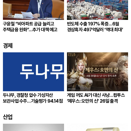
구윤철 “비아파트 공급 늘리고
반도체 수출 197% 폭증…6월
주택금융 완화”…추가 대책 예고
경상흑자 497억달러 ‘역대 최대’
경제
두나무, 경찰청 압수 가상자산
게임 꺼도 AI가 대신 사냥…컴투스
보관사업 수주…기술평가 94.14점
‘제우스: 오만의 신’ 26일 출격
산업