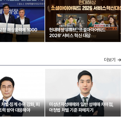
 고창 해상풍력에 1000
현대해상 유튜브, ‘소셜아이어워드
2026’ 서비스 혁신 대상
더보기
처벌·징계 수위 강화, 피
미성년자성매매와 일반 성매매 차이점,
 조력 받아 대응해야
아청법 처벌 기준 파헤치기