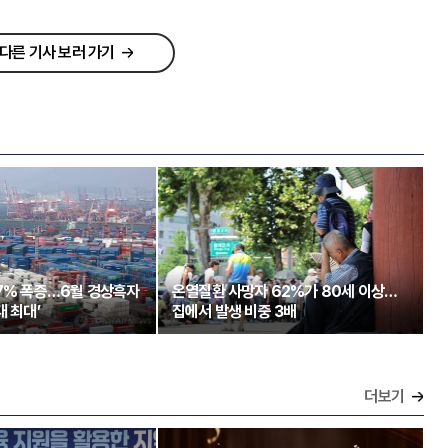
다른 기사 보러 가기
97% 폭증…6월 경상흑자
온열질환 사망자 62%가 80세 이상…
대 최대’
집에서 발생 비중 3배
더보기