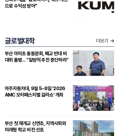
으로 수익성 방어”
글로벌대학
더보기
부산 아미초 총동문회, 폐교 반대 비
대위 출범… "일방적 추진 중단하라"
아주자동차대, 9월 5~6일 ‘2026
AMC 모터페스티벌 갈라쇼’ 개최
부산 첫 재개교 신연초, 지역사회와
미래형 학교 비전 선포