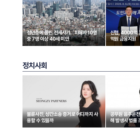
청년층에 몰린 전세사기…피해자 10명
신협, 4000억
중 7명 이상 40세 미만
억원 금융지원
정치사회
불륜사진, 상간소송 증거로 어디까지 사
공무원 음주운전 
용할 수 있을까
해 발생시 법률