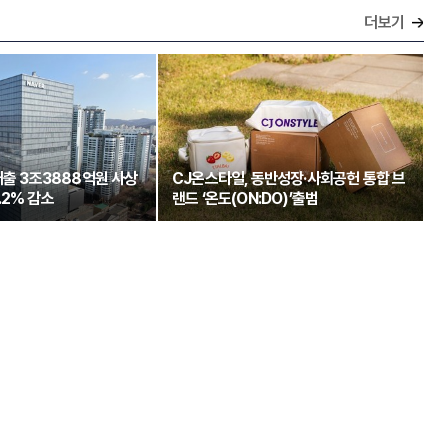
더보기
매출 3조3888억원 사상
CJ온스타일, 동반성장·사회공헌 통합 브
.2% 감소
랜드 ‘온도(ON:DO)’출범