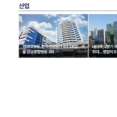
산업
경희대병원, 환자경험평가 93.38점…서
네이버, 2분기 
울 상급종합병원 3위
최대…영업익 0