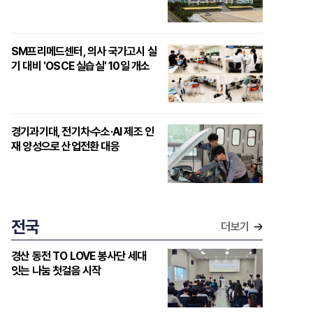
SM프리메드센터, 의사 국가고시 실
기 대비 'OSCE 실습실' 10일 개소
경기과기대, 전기차·수소·AI 제조 인
재 양성으로 산업전환 대응
전국
더보기
경산 동전 TO LOVE 봉사단 세대
잇는 나눔 첫걸음 시작