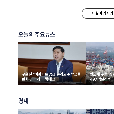
이설아 기자의 
오늘의 주요뉴스
구윤철 “비아파트 공급 늘리고 주택금융
반도체 수출 1
완화”…추가 대책 예고
497억달러 ‘역
경제