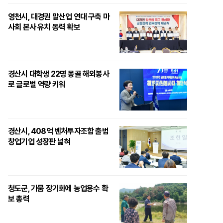
영천시, 대경권 말산업 연대 구축 마
사회 본사 유치 동력 확보
경산시 대학생 22명 몽골 해외봉사
로 글로벌 역량 키워
경산시, 408억 벤처투자조합 출범
창업기업 성장판 넓혀
청도군, 가뭄 장기화에 농업용수 확
보 총력