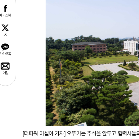
페이스북
X
카카오톡
메일
[더파워 이설아 기자] 오뚜기는 추석을 앞두고 협력사들