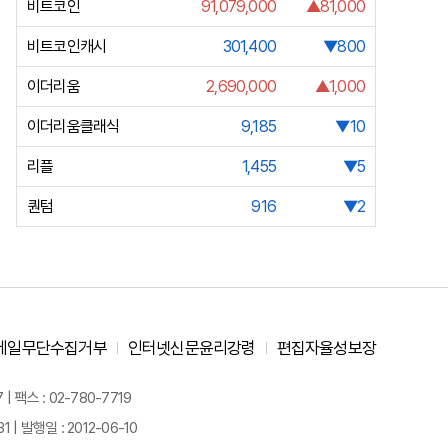
비트코인
91,079,000
▲81,000
비트코인캐시
301,400
▼800
이더리움
2,690,000
▲1,000
이더리움클래식
9,185
▼10
리플
1,455
▼5
퀀텀
916
▼2
메일무단수집거부
인터넷신문윤리강령
편집자율성보장
 팩스 : 02-780-7719
| 발행일 : 2012-06-10