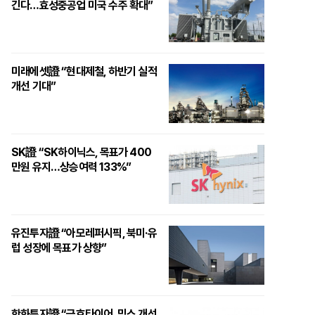
긴다…효성중공업 미국 수주 확대”
미래에셋證 “현대제철, 하반기 실적
개선 기대”
SK證 “SK하이닉스, 목표가 400
만원 유지…상승여력 133%”
유진투자證 “아모레퍼시픽, 북미·유
럽 성장에 목표가 상향”
한화투자證 “금호타이어, 믹스 개선