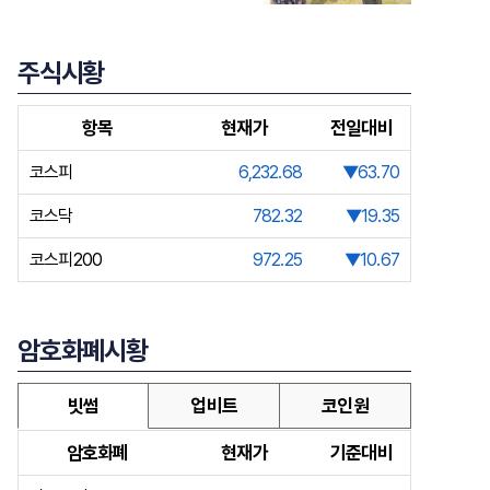
주식시황
항목
현재가
전일대비
코스피
6,232.68
▼63.70
코스닥
782.32
▼19.35
코스피200
972.25
▼10.67
암호화폐시황
빗썸
업비트
코인원
암호화폐
현재가
기준대비