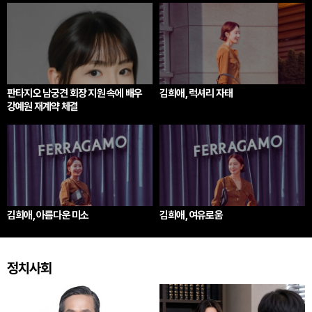
판타지오 남궁견 회장 지원 속에 배우
김희애, 럭셔리 자태
강예원 재계약 체결
김희애, 아름다운 미소
김희애, 여유로움
정치사회