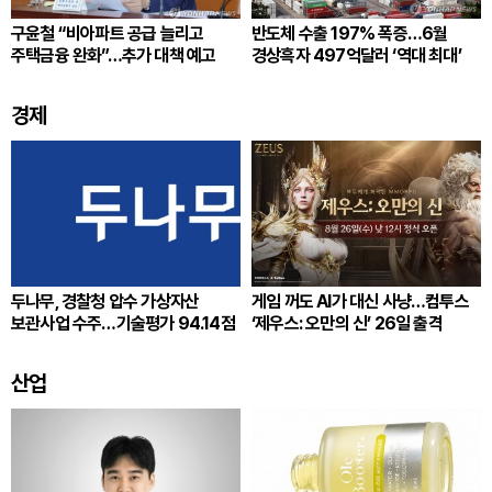
구윤철 “비아파트 공급 늘리고
반도체 수출 197% 폭증…6월
주택금융 완화”…추가 대책 예고
경상흑자 497억달러 ‘역대 최대’
경제
두나무, 경찰청 압수 가상자산
게임 꺼도 AI가 대신 사냥…컴투스
보관사업 수주…기술평가 94.14점
‘제우스: 오만의 신’ 26일 출격
산업