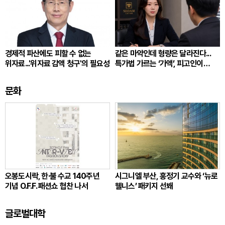
경제적 파산에도 피할 수 없는
같은 마약인데 형량은 달라진다...
위자료...'위자료 감액 청구'의 필요성
특가법 가르는 ‘가액’, 피고인이
따져봐야 할 것
문화
오봉도시락, 한·불 수교 140주년
시그니엘 부산, 홍정기 교수와 ‘뉴로
기념 O.F.F. 패션쇼 협찬 나서
웰니스’ 패키지 선봬
글로벌대학