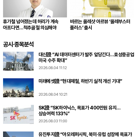
휴가철 넘어졌는데 허리가 계속
바르는 올레샷 아르뷰 ‘올레부스터
아프다면…척추골절 의심해야
플러스’ 출시
공시·종목분석
대신證 “AI 데이터센터가 발주 앞당긴다…효성중공업
미국 수주 확대”
2026.08.04 11:12
미래에셋證 “현대제철, 하반기 실적 개선 기대”
2026.08.04 10:21
SK證 “SK하이닉스, 목표가 400만원 유지…
상승여력 133%”
2026.08.03 11:00
유진투자證 “아모레퍼시픽, 북미·유럽 성장에 목표가