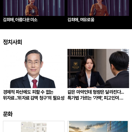
김희애, 아름다운 미소
김희애, 여유로움
정치사회
경제적 파산에도 피할 수 없는
같은 마약인데 형량은 달라진다...
위자료...'위자료 감액 청구'의 필요성
특가법 가르는 ‘가액’, 피고인이
따져봐야 할 것
문화