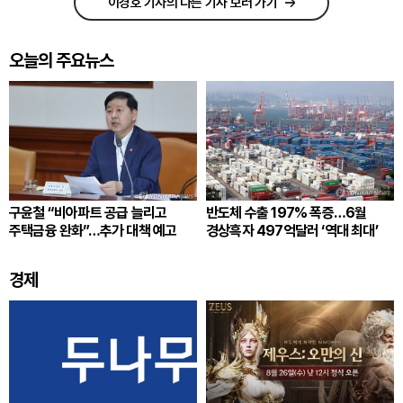
이경호 기자의 다른 기사 보러 가기
오늘의 주요뉴스
구윤철 “비아파트 공급 늘리고
반도체 수출 197% 폭증…6월
주택금융 완화”…추가 대책 예고
경상흑자 497억달러 ‘역대 최대’
경제