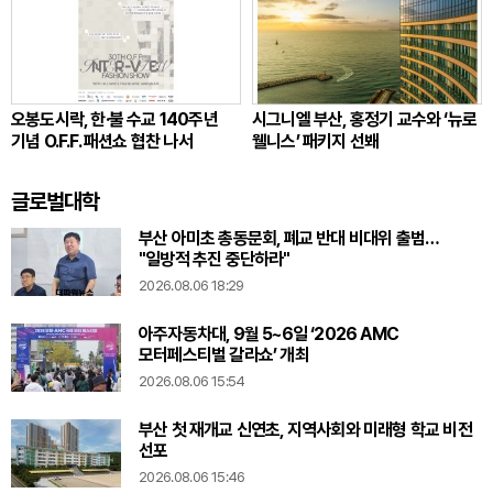
오봉도시락, 한·불 수교 140주년
시그니엘 부산, 홍정기 교수와 ‘뉴로
기념 O.F.F. 패션쇼 협찬 나서
웰니스’ 패키지 선봬
글로벌대학
부산 아미초 총동문회, 폐교 반대 비대위 출범…
"일방적 추진 중단하라"
2026.08.06 18:29
아주자동차대, 9월 5~6일 ‘2026 AMC
모터페스티벌 갈라쇼’ 개최
2026.08.06 15:54
부산 첫 재개교 신연초, 지역사회와 미래형 학교 비전
선포
2026.08.06 15:46