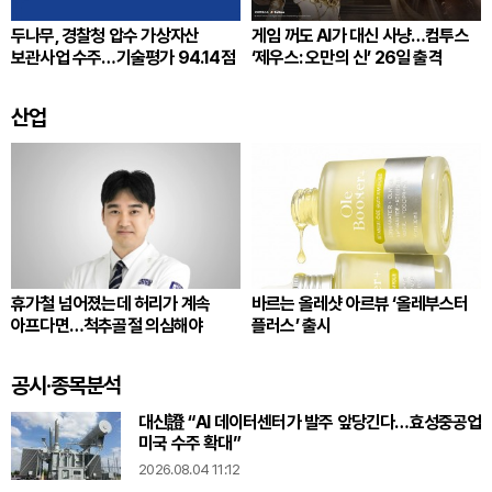
두나무, 경찰청 압수 가상자산
게임 꺼도 AI가 대신 사냥…컴투스
보관사업 수주…기술평가 94.14점
‘제우스: 오만의 신’ 26일 출격
산업
휴가철 넘어졌는데 허리가 계속
바르는 올레샷 아르뷰 ‘올레부스터
아프다면…척추골절 의심해야
플러스’ 출시
공시·종목분석
대신證 “AI 데이터센터가 발주 앞당긴다…효성중공업
미국 수주 확대”
2026.08.04 11:12