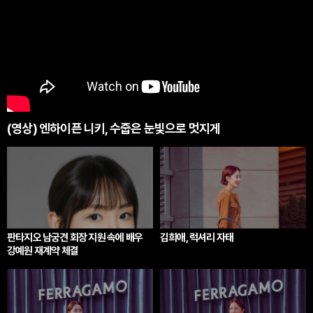
(영상) 엔하이픈 니키, 수줍은 눈빛으로 멋지게
판타지오 남궁견 회장 지원 속에 배우
김희애, 럭셔리 자태
강예원 재계약 체결